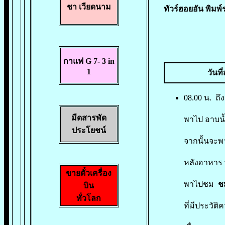
ชา เวียดนาม
ทัวร์ฮอยอัน พิมพ์
กาแฟ G 7- 3 in
1
วันท
08.00 น. ถึง
มีดสารพัด
พาไป อาบน้ำ
ประโยชน์
จากนั้นจะพ
หลังอาหาร 
ขายตั๋วเครื่อง
พาไปชม
ชม
บิน
ทั่วโลก
ที่มีประวัต