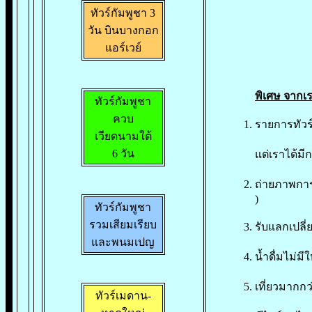
ทัวร์กัมพูชา 3
วัน บินบางกอก
แอร์เวย์
พิเศษ จากเ
ทัวร์กัมพูชา
ควบ
รายการทัวร์
เวียดนามใต้
6 วัน
แต่เราได้ม
ถ่ายภาพการเ
)
ทัวร์กัมพูชา
รวมเสียมเรียบ
รับแลกเปลี
และพนมเปญ
น้ำดื่มไม่มี
เที่ยวมากกว
ทัวร์เมดาน-