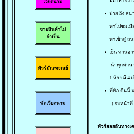
มีอาหารว่าง
เวียดนาม
บ่าย ถึง ส
พาไปชมเมือ
ขายสินค้าไม่
จำเป็น
พาเข้าสู่ ถ
เย็น ทานอาห
นำทุกท่าน ขึ
ทัวร์มัณฑะเลย์
1 ห้อง มี 4
ที่พัก คืนน
พัดเวียดนาม
( จบหน้าที่
ทัวร์ฮอยอันทางเค