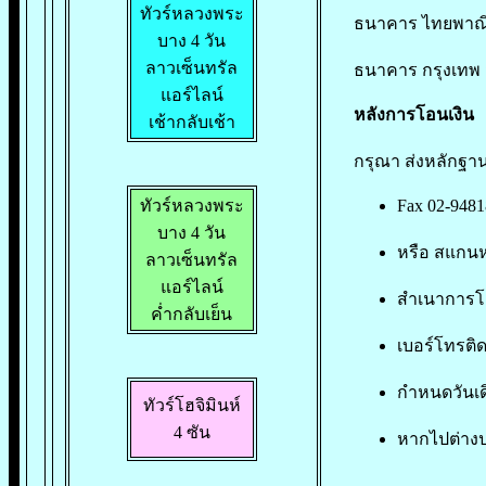
ทัวร์หลวงพระ
ธนาคาร ไทยพาณิชย
บาง 4 วัน
ลาวเซ็นทรัล
ธนาคาร กรุงเทพ ส
แอร์ไลน์
หลังการโอนเงิน
เช้ากลับเช้า
กรุณา ส่งหลักฐานต่า
ทัวร์หลวงพระ
Fax 02-948
บาง 4 วัน
หรือ สแกนหล
ลาวเซ็นทรัล
แอร์ไลน์
สำเนาการโ
ค่ำกลับเย็น
เบอร์โทรติด
กำหนดวันเดิ
ทัวร์โฮจิมินห์
4 ซัน
หากไปต่าง