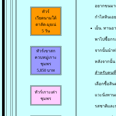
อยากขนมาเย
ทัวร์
กำไลหินเอย,
เวียดนามใต้
ดาลัด-มุยเน่
เย็น. ทานอ
5 วัน
พาไปซื้อกระ
จากนั้นนำท่
ทัวร์เขาสก
ควบหมู่เกาะ
หลังจากนั้
ชุมพร
5,850 บาท
สำหรับคนที
เลือกซื้อสิ
ทัวร์เกาะเต่า
แวะนั่งทาน
ชุมพร
รสชาติและบ