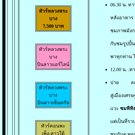
06.30 น. ทา
ทัวร์หลวงพระ
หลังอาหาร 
บาง
7,500 บาท
ชมภาพมังกร
กับชมรูปปั้
ทัวร์หลวงพระ
พาทุกท่าน ไ
บาง
บินลาวแอร์ไลน์
12.00 น. .
บ่าย ลอดอ
ทัวร์หลวงพระ
บาง
สู่เมืองเศร
บินลาวเซ็นทรัล
แวะ
ชมพิพิ
แต่เป็นที่
ทัวร์คอนพะ
เพ็ง-ลาวใต้
ชมกันดู พอ