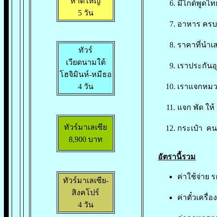
หาดใหญ่
มีไกด์พูดไท
5 วัน
อาหาร ครบ ท
ราคาที่นำเ
ทัวร์
เวียดนามใต้
เราประกันอุ
โฮจิมินห์-หมีธอ
4 วัน
เราแจกหมว
แจก พัด ให้
ทัวร์มาเลเซีย
กระเป๋า คน
8,900 บาท
อัตรานี้รวม
ค่าใช้จ่าย 
ทัวร์มาเลเซีย-
สิงคโปร์
ค่าตั๋วเครื
4 วัน