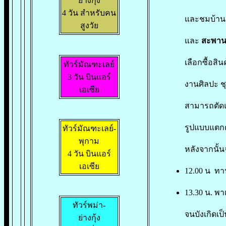
ย่างกุ้ง
4 วัน สำหรับคน
และชมบ้าน
สูงวัย
และ
สะพานญี
เลือกซื้อสิ
ทัวร์มัณฑะเลย์
3 วัน บินแอร์
งานศิลปะ ช
เอเซีย
สามารถตัดแก
รูปแบบแตกต
ทัวร์มัณฑะเลย์-
พุกาม
หลังจากนั้
4 วัน บินแอร์
เอเซีย
12.00 น ทา
13.30 น. พา
ทัวร์พม่า-
จนบังเกิดเป
ย่างกุ้ง