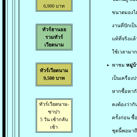
6,900 บาท
ขนาดมองไม
งานที่ปักเป
ทัวร์ฮานอย
รวมทัวร์
แท้ที่จริงแ
เวียดนาม
ใช้เวลามากก
พาชม
หมู่บ
ทัวร์เวียดนาม
9,500 บาท
เป็นเครื่อง
หากซื้อหากั
ทัวร์เวียดนาม-
คงต้องว่ากันเ
ซาปา
ครั้งก่อน ซื
5 วัน
เช้ากลับ
เช้า
ชุดนี้พอมาถ