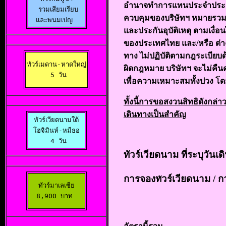
อำนาจทำการแทนประจำประเทศไท
 รวมเสียมเรียบ

ควบคุมของบริษัทฯ หมายรวมถึ
และพนมเปญ 
และประกันอุบัติเหตุ ตามเงื่อน
ของประเทศไทย และ/หรือ ต่าง
ทาง ไม่ปฏิบัติตามกฎระเบียบ
ทัวร์เมดาน-หาดใหญ่

ผิดกฎหมาย บริษัทฯ จะไม่คืน
 5 วัน
เพื่อความเหมาะสมทั้งปวง โด
ทั้
งนี้การขอสงวนสิทธิดังกล่า
เดินทางเป็นสำคัญ
ทัวร์เวียดนามใต้

 โฮจิมินห์-หมีธอ 

 4 วัน
ทัวร์เวียดนาม ที่ระบุวันเ
การจองท
วร์เวียดนาม
/ ก
ทัวร์มาเลเซีย

8,900 บาท 