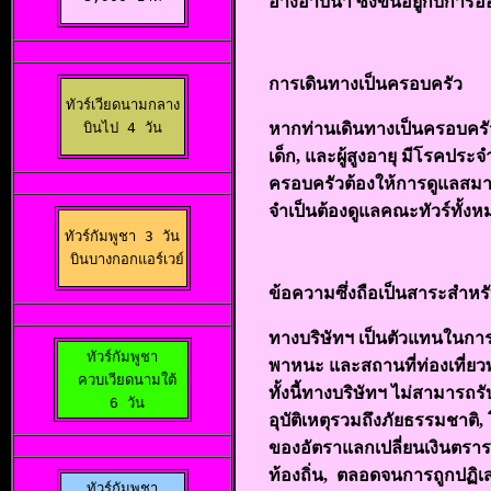
อ่างอาบน้ำ ซึ่งขึ้นอยู่กับ
การเดินทางเป็นครอบครัว
ทัวร์เวียดนามกลาง

 บินไป 4 วัน 
หากท่านเดินทางเป็นครอบครัว
เด็ก, และผู้สูงอายุ มีโรคประ
ครอบครัวต้องให้การดูแลสมา
จำเป็นต้องดูแลคณะทัวร์ทั้งห
ทัวร์กัมพูชา 3 วัน

 บินบางกอกแอร์เวย์
ข้อความซึ่งถือเป็นสาระสำหรับท
ทางบริษัทฯ เป็นตัวแทนในกา
ทัวร์กัมพูชา

พาหนะ และสถานที่ท่องเที่ยว
  ควบเวียดนามใต้ 

ทั้งนี้ทางบริษัทฯ ไม่สามารถ
 6 วัน
อุบัติเหตุรวมถึงภัยธรรมชาต
ของอัตราแลกเปลี่ยนเงินตราร
ท้องถิ่น, ตลอดจนการถูกปฏิเส
ทัวร์กัมพูชา
