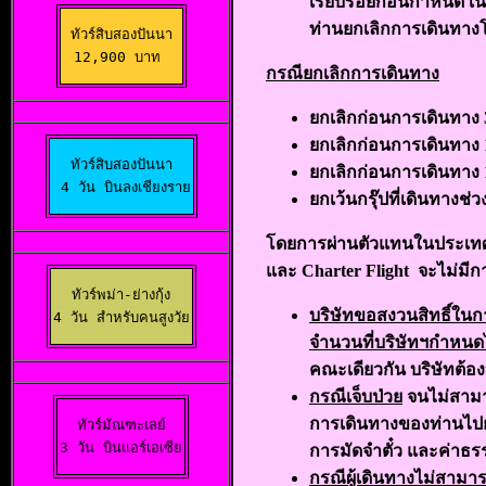
เรียบร้อยก่อนกำหนด เนื
ท่านยกเลิกการเดินทางโ
ทัวร์สิบสองปันนา

12,900 บาท 
กรณียกเลิกการเดินทาง
ยกเลิกก่อนการเดินทาง 
ยกเลิกก่อนการเดินทาง 1
ทัวร์สิบสองปันนา

ยกเลิกก่อนการเดินทาง
 4 วัน บินลงเชียงราย
ยกเว้นกรุ๊ปที่เดินทางช
โดยการผ่านตัวแทนในประเทศหร
และ Charter Flight จะไม่มีกา
ทัวร์พม่า-ย่างกุ้ง

บริษัทขอสงวนสิทธิ์ใน
4 วัน สำหรับคนสูงวัย
จำนวนที่บริษัทฯกำหนดไว
คณะเดียวกัน บริษัทต้อ
กรณีเจ็บป่วย
จนไม่สามา
การเดินทางของท่านไปยัง
ทัวร์มัณฑะเลย์

3 วัน บินแอร์เอเซีย
การมัดจำตั๋ว และค่าธรร
กรณีผู้เดินทางไม่สามาร