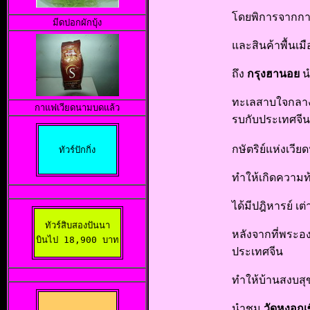
โดยพิการจากการ
มีดปอกผักบุ้ง
และสินค้าพื้นเม
ถึง
กรุงฮานอย
น
ทะเลสาบใจกลางเ
กาแฟเวียดนามบดแล้ว
รบกับประเทศจีน
กษัตริย์แห่งเว
ทัวร์ปักกิ่ง
ทำให้เกิดความท้อ
ได้มีปฎิหารย์ เ
ทัวร์สิบสองปันนา

หลังจากที่พระอง
บินไป 18,900 บาท
ประเทศจีน
ทำให้บ้านสงบสุ
นำชม
วัดหงอกเ