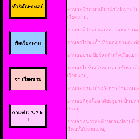
ทัวร์มัณฑะเลย์
ฮานอยมีวัดเสาเดียวน่าไปกราบไ
เวียดนาม,
ฮานอยมีวัดเก่าแก่หลายแห่ง,ฮานอ
ฮานอยไปชมถ้ำเทียนกุง,ฮานอยต่อ
พัดเวียดนาม
ฮานอยขายเบียร์สดกันทั้งเมือง,ฮ
ฮานอยไม่ชินเส้นทางอย่าขับรถเ
เวียดนาม,
ชา เวียดนาม
ฮานอยชวนให้ระวังการข้ามถนนหน
ฮานอยที่ลุงโฮอาศัยอยู่ยามบั้นป
กันอยู่,
กาแฟ G 7- 3 in
1
ฮานอยหนาวสะท้านตอนปลายปี,ฮา
ที่คนทั้งโลกสนใจ,