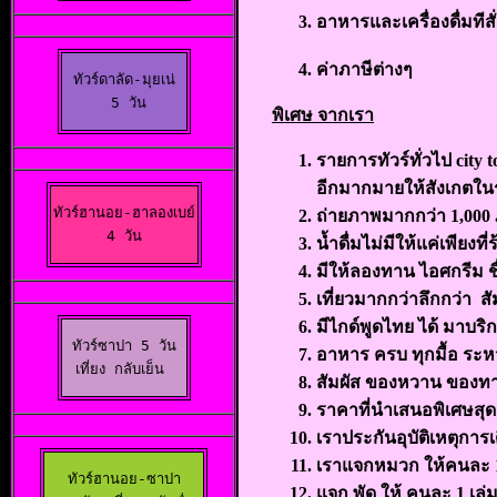
อาหารและเครื่องดื่มทีส
ค่าภาษีต่างๆ
ทัวร์ดาลัด-มุยเน่

 5 วัน
พิเศษ จากเรา
รายการทัวร์ทั่วไป
city 
อีกมากมายให้สังเกตใน
ทัวร์ฮานอย-ฮาลองเบย์

ถ่ายภาพมากกว่า
1,000
 4 วัน 
น้ำดื่มไม่มีให้แค่เพียงท
มีให้ลองทาน ไอศกรีม ชื่
เที่ยวมากกว่าลึกกว่า ส
มีไกด์พูดไทย ได้ มาบริ
ทัวร์ซาปา 5 วัน

อาหาร ครบ ทุกมื้อ ระหว
เที่ยง กลับเย็น 
สัมผัส ของหวาน ของทาน
ราคาที่นำเสนอพิเศษสุด
เราประกันอุบัติเหตุการ
เราแจกหมวก ให้คนละ 
ทัวร์ฮานอย-ซาปา

แจก พัด ให้ คนละ 1 เล่