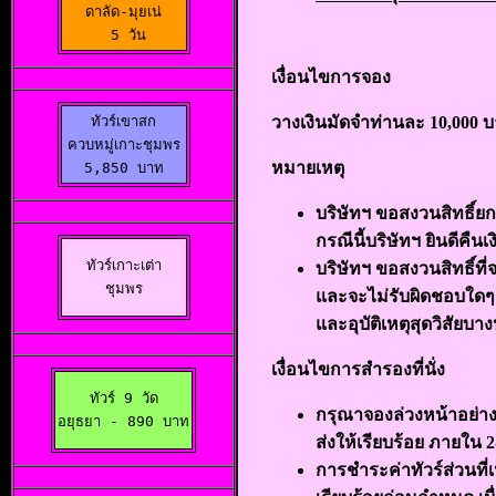
ดาลัด-มุยเน่

  5 วัน 
เงื่อนไขการจอง
ทัวร์เขาสก

วางเงินมัดจำท่านละ
10,000
บ
ควบหมู่เกาะชุมพร
หมายเหตุ

5,850 บาท
บริษัทฯ ขอสงวนสิทธิ์ยก
กรณีนี้บริษัทฯ ยินดีคืน
ทัวร์เกาะเต่า

บริษัทฯ ขอสงวนสิทธิ์ที
ชุมพร
และจะไม่รับผิดชอบใดๆ 
และอุบัติเหตุสุดวิสัยบ
เงื่อนไขการสำรองที่นั่ง
ทัวร์ 9 วัด

กรุณาจองล่วงหน้าอย่าง
อยุธยา 
- 890 บาท
ส่งให้เรียบร้อย ภายใน
การชำระค่าทัวร์ส่วนที่เ