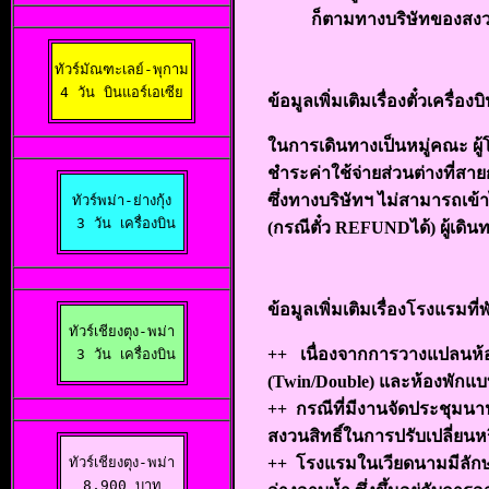
ก็ตามทางบริษัทของสงว
ทัวร์มัณฑะเลย์-พุกาม

4 วัน บินแอร์เอเซีย
ข้อมูลเพิ่มเติมเรื่องตั๋วเครื่องบ
ในการเดินทางเป็นหมู่คณะ ผู
ชำระค่าใช้จ่ายส่วนต่างที่สาย
ซึ่งทางบริษัทฯ ไม่สามารถเข
ทัวร์พม่า-ย่างกุ้ง

 3 วัน เครื่องบิน
(กรณีตั๋ว REFUNDได้) ผู้เ
ข้อมูลเพิ่มเติมเรื่องโรงแรมที่พ
ทัวร์เชียงตุง-พม่า

++
เนื่องจากการวางแปลนห้องพ
 3 วัน เครื่องบิน
(Twin/Double) และห้องพักแบบ
++
กรณีที่มีงานจัดประชุมนาน
สงวนสิทธิ์ในการปรับเปลี่ยนห
ทัวร์เชียงตุง-พม่า

++
โรงแรมในเวียดนามมีลักษณะเ
8,900 บาท