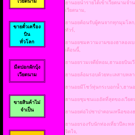
เวียดนาม
ฮานอยนำรายได้เข้าเวียดนามจำ
เวียดนาม,
ฮานอยต้อนรับผู้คนจากทุกมุมโล
ขายตั๋วเครื่อง
ทัวร์,
บิน
ทั่วโลก
ฮานอยชมความงามของฮาลองเบย์ม
เดือนนี้,
ฮานอยรวมเจดีย์หอม,ฮานอยบินเวี
มีดปอกผักบุ้ง
เวียดนาม
ฮานอยล้อมรอบด้วยทะเลสาบหลาย
ฮานอยมีโชว์หุ่นกระบอกน้ำ,ฮา
ฮานอยชุมชนแออัดที่สุดของเวียดน
ขายสินค้าไม่
จำเป็น
ฮานอยต่อไปซาปาตอนเหนือของฮานอ
ฮานอยรองรับนักท่องเที่ยวปีละ
จิตใจ,