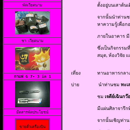
ตั้งอยู่บนเสาต
พัดเวียดนาม
จากนั้นนำท่าน
หาความรู้เพื่อกอ
ภายในอาคาร มีก
ชา เวียดนาม
ซึ่งเป็นกิจกรรมท
สมุด, ห้องวิจัย
เที่ยง
ทานอาหารกลางว
กาแฟ G 7- 3 in 1
บ่าย
นำท่านชม
ทะเ
ชม
เจดีย์เฉินกว๊
มีแผ่นศิลาจารึกท
มีดสารพัดประโยชน
จากนั้นเชิญท่า
ขายตั๋วเครื่องบิน
