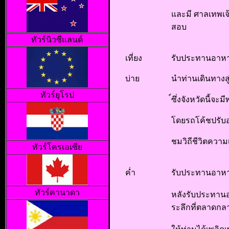
และมี ศาลเทพเจ้
สอบ
ทัวร์นิวซีแลนด์
เที่ยง
รับประทานอาหา
บ่าย
นำท่านเดินทางสู
ทัวร์ยุโรป
์ซึ่งจังหวัดนี้
โดยรถโค้ชปรับ
ชมวิถีชีวิตควา
ทัวร์โครเอเซีย
ค่ำ
รับประทานอาหา
ทัวร์คานาดา
หลังรับประทานอ
ระลึกที่ตลาดกล