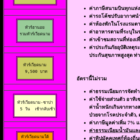
ค่าภาษีสนามบินทุกแห
ค่ารถโค้ชปรับอากาศนำ
ค่าห้องพักในโรงแรมตาม
ทัวร์ฮานอย

ค่าอาหารตามที่ระบุใน
รวมทัวร์เวียดนาม
ค่าเข้าชมสถานที่ท่องเ
ค่าประกันภัยอุบัติเหตุร
ประกันสุขภาพสูงสุด ท่า
ทัวร์เวียดนาม

 9,500 บาท
อัตรานี้ไม่รวม
ค่าธรรมเนียมการจัดทำ
ค่าใช้จ่ายส่วนตัว อาทิเ
ทัวร์เวียดนาม-ซาปา

ค่าน้ำหนักเกินจากทางส
  5 วัน 
 เช้ากลับเช้า
ป่วยจากโรคประจำตัว, ค
ค่าภาษีมูลค่าเพิ่ม 7% 
ค่าธรรมเนียมน้ำมันแล
ทัวร์เวียดนามใต้

ค่าทิปมัคคุเทศก์ท้อง