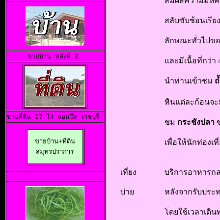
สัมผัสความมหัศ
สลับซับซ้อนเรีย
ลักษณะทั่วไปขอ
ขายบ้าน
 หลังที่ 2 
และมีเนื้อที่กว่
นำท่านเข้าชม
ถ
หินแต่ละก้อนจะ
ขายที่ดิน 17 ไร่
 จอมบึง ราชบุรี 
ชม
กระชังปลา
ข
ขายบ้าน+ที่ดิน

เพื่อให้นักท่องเ
สมุทรปราการ
เที่ยง
บริการอาหารกล
บ่าย
หลังจากรับประ
โดยใช้เวลาเดิ