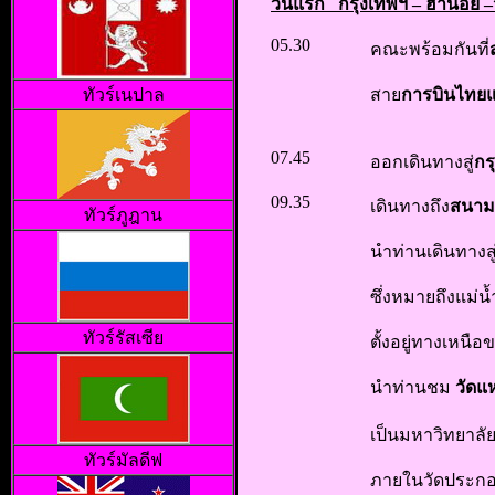
วันแรก กรุงเทพฯ – ฮานอย –
05.30
คณะพร้อมกันที่
ทัวร์เนปาล
สาย
การบินไทยแอ
07.45
ออกเดินทางสู่
กร
09.35
เดินทางถึง
สนาม
ทัวร์ภูฎาน
นำท่านเดินทางสู
ซึ่งหมายถึงแม่
ทัวร์รัสเซีย
ตั้งอยู่ทางเหนื
นำท่านชม
วัดแ
เป็นมหาวิทยาล
ทัวร์มัลดีฟ
ภายในวัดประกอบ