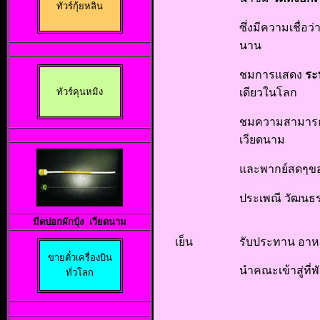
ทัวร์กุ้ยหลิน
ซึ่งมีความเชื่อว่
นาน
ชมการแสดง
ระ
ทัวร์คุนหมิง
เดียวในโลก
ชมความสามารถใ
เวียดนาม
และพากย์สดๆขอ
ประเพณี วัฒนธ
มีดปอกผักบุ้
ง 
เวียดนาม
เย็น
รับประทาน อาหา
นำคณะเข้าสู่ที่พ
ทั่วโลก