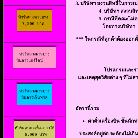
3. บริษัทฯ สงวนสิทธิ์ในการ
4. บริษัทฯ สงวนสิทธิ์ในก
ทัวร์หลวงพระบาง 

5.
กรณีที่คณะไม่ค
7,500 บาท 
โดยทางบริษัทฯ จะแจ้งใ
*** ในกรณีที่ลูกค้าต้องออกต
ทัวร์หลวงพระบาง

 บินลาวแอร์ไลน์
โปรแกรมและรายล
และเหตุสุดวิสัยต่าง ๆ ที่
ทัวร์หลวงพระบาง

บินลาวเซ็นทรัล
อัตรานี้รวม
ค่าตั๋วเครื่องบิน ชั้นน
ทัวร์คอนพะเพ็ง-ลาวใต้

ประสงค์อยู่ต่อ จะต้องไม่เ
 6,900 บาท