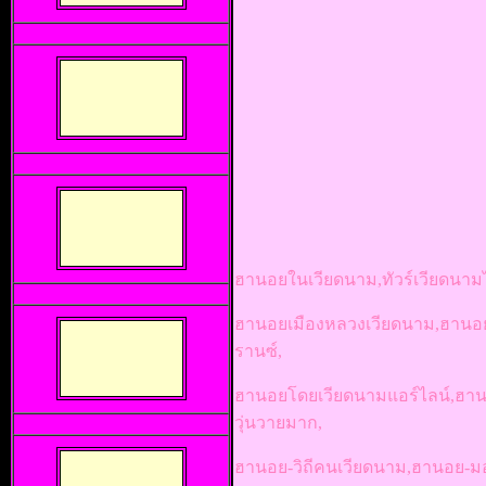
ฮานอยในเวียดนาม,ทัวร์เวียดนาม
ฮานอยเมืองหลวงเวียดนาม,ฮานอยท
รานซ์,
ฮานอยโดยเวียดนามแอร์ไลน์,ฮานอ
วุ่นวายมาก,
ฮานอย-วิถีคนเวียดนาม,ฮานอย-ม