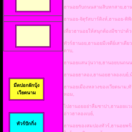
ฮานอยกับถนนสามสิบหกสาย,ฮานอย
ฮานอย-จัตุรัสบาร์ดิงห์,ฮานอย-พิ
เที่ยวฮานอยให้สนุกต้องมีซาปาด
ทัวร์ฮานอย,ฮานอยมีเจดีย์เสาเ
ดาบ,
ฮานอยแสนวุ่นวาย,ฮานอยบนถนนค
ฮานอยฮาลอง,ฮานอยฮาลองเบย์,น
มีดปอกผักบุ้ง
ฮานอยเมืองหลวงของเวียดนาม,ทัว
เวียดนาม
หอม,
ไปฮานอยอย่าลืมซาปา,ฮานอยแวะ
อ่าวฮาลองเบย์,
ทัวร์ปักกิ่ง
ฮานอยของสมปองทัวร์,ฮานอยพร้อ