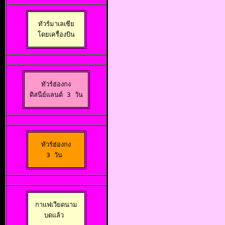
ทัวร์มาเลเซีย

 โดยเครื่องบิน 
ทัวร์ฮ่องกง

 ดิสนีย์แลนด์ 3 วัน 
ทัวร์ฮ่องกง

3 วัน 
กาแฟเวียดนาม

บดแล้ว 