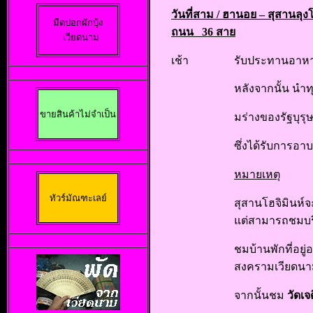
วันที่สาม /
ฮานอย – สุสานลุงโฮ
มีดปอกผักบุ้ง

ถนน 36 สาย
 เวียดนาม
เช้า
รับประทานอาหา
หลังจากนั้น นำท
ขายสินค้าไม่จำเป็น
มร่างของรัฐบุรุ
ซึ่งได้รับการอา
หมายเหตุ
ทัวร์มัณฑะเลย์
สุสานโฮจิมินห์จ
แต่สามารถชมบร
ชมบ้านพักที่อยู
สงครามเวียดน
จากนั้นชม
วัดเจ