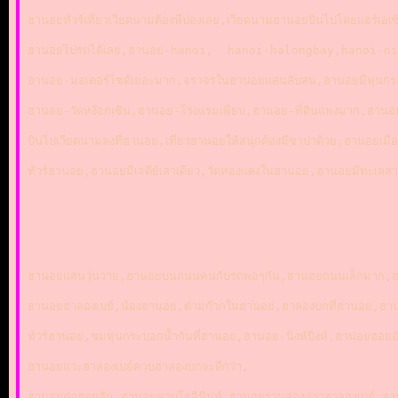
ฮานอยทัวร์เที่ยวเวียดนามต้องพี่ปองเลย,เวียดนามฮานอยบินไปโดยแอร์เ
ฮานอยไปรถได้เลย,ฮานอย-hanoi,  hanoi-halongbay,hanoi-ninh
ฮานอย-มอเตอร์ไซด์เยอะมาก,จราจรในฮานอยแสนสับสน,ฮานอยมีหุ่นก
ฮานอย-วัดหง๊อกเซิน,ฮานอย-โรงแรมเพียบ,ฮานอย-ที่ดินแพงมาก,ฮานอย-จั
บินไปเวียดนามลงที่ฮานอย,เที่ยวฮานอยให้สนุกต้องมีซาปาด้วย,ฮานอยเมื
ทัวร์ฮานอย,ฮานอยมีเจดีย์เสาเดียว,วัดทองแดงในฮานอย,ฮานอยมีทะ
ฮานอยแสนวุ่นวาย,ฮานอยบนถนนคนกับรถพอๆกัน,ฮานอยถนนเล็กมาก,ฮ
ฮานอยฮาลองเบย์,น้องฮานอย,ต๋ามก๊วกในฮานอย,ฮาลองบกที่ฮานอย,ฮ
ทัวร์ฮานอย,ชมหุ่นกระบอกน้ำกันที่ฮานอย,ฮานอย-นิงห์บิงห์,ฮานอยฮอย
ฮานอยแวะฮาลองเบย์ควบฮาลองบกจะดีกว่า,
ฮานอยต่อฮอยอัน,ฮานอยควบโฮจิมินห์,ฮานอยรวมล่องอ่าวฮาลองเบย์,ฮา