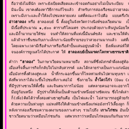
 ถือว่ายังไม่ดีนัก เพราะยังเบียดเสียดและเข้าจอดกันอย่างไม่เป็นระเบียบ 
 มิฉะนั้น เขาคงต้องหาวิธีการแก้ไขแล้ว  สำหรับการล่องเรือชมอ่าวฮาลองนี
อ่าวฮาลอง
 หรือ ฮาลองเบย์ นี้ ตั้งอยู่ในจังหวัดกว่างนิงห์ของเวียดนาม  เป
 มีเนื้อที่ประมาณ ๑,๕๐๐ ตารางกิโลเมตร ประกอบด้วยเกาะหินปูนน้อยใหญ
และมีถ้ำมากมายให้ชม  จนทำให้สถานที่แห่งนี้มีมนต์ขลัง  และชวนให้ค้นหา
 แล้วถ้าเราชื่นชมกับเกาะเล็กเกาะน้อยที่รายรอบว่าสวยงามมากแล้ว  แต่ที่
 โดยเฉพาะเวลามีเรือสำเภาหรือเรือสำปั้นแล่นอยู่บนผิวน้ำ  ยิ่งเพิ่มเสน่ห์ให้ก
 จนองค์การยูเนสโกได้ประกาศ ให้ 
ฮาลองเบย์เป็นมรดกโลกทางธรรมชาติ
คำว่า 
“ฮาลอง”
 ในภาษาเวียดนามหมายถึง  สถานที่ซึ่งมังกรดำดิ่งลงสู่ท้อ
เมื่อเสร็จสิ้นภารกิจก็กลับใจไม่กลับสวรรค์ และได้กลายร่างเป็นเกาะแก่งน้
เมื่อมังกรทิ้งตัวลงสู่ทะเล  น้ำที่กระฉอกขึ้นมาก็ไหลท่วมท้นไปตามหุบเขา 
ดังที่พวกเราได้แวะขึ้นไปชมที่เกาะตอไม้  ซึ่งภายใน 
ถ้ำโดวโก๋ว
 (Dau Co 
ที่มีรูปร่างชวนให้ตั้งชื่อ และจินตนาการไม่น้อย  แต่หลายคนอาจจะอยากให้
 มีอยู่ก้อนหนึ่ง  มีรูปร่างให้เห็นเป็นเต้านมข้างหนึ่งอย่างชัดเจน ซึ่งไกด์เล่
 ก็(เพิ่ง)คิดได้ว่าทั้งสองต่างธาตุกันคือ เป็นไฟและน้ำ ไม่สามารถอยู่ด้ว
 ด้วยความเป็นห่วงลูก แม่หงส์จึงให้เต้านมข้างหนึ่งแก่พ่อมังกรไว้เลี้ยงลูก
หลังจากล่องเรือชมความงดงามของเกาะต่างๆ รวมไปถึง 
เกาะไก่ชน
 อันเป
ชาวเวียดนามว่าเหมือนไก่ชนกัน  แต่พวกเราว่าเหมือนไก่หอมแก้มกันมากกว่า