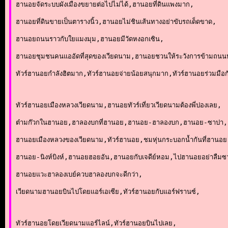
ฮานอยจัดระบบผังเมืองขยายต่อไปไม่ได้,ฮานอยที่ดินแพงมาก,
ฮานอยที่ดินขายเป็นตารางนิ้ว,ฮานอยไม่ชินเส้นทางอย่าขับรถเด็ดขาด,
ฮานอยถนนราวกับใยแมงมุม,ฮานอยมีวัดหงอกเซิน,
ฮานอยชุมชนคนแออัดที่สุดของเวียดนาม,ฮานอยชวนให้ระวังการข้ามถน
ทัวร์ฮานอยกำลังฮิตมาก,ทัวร์ฮานอยจ่ายน้อยสนุกมาก,ทัวร์ฮานอยร่วมมือก
ทัวร์ฮานอยเมืองหลวงเวียดนาม,ฮานอยทัวร์เที่ยวเวียดนามต้องพี่ปองเลย,
ต๋ามก๊วกในฮานอย,ฮาลองบกที่ฮานอย,ฮานอย-ฮาลองบก,ฮานอย-ซาปา,
ฮานอยเมืองหลวงของเวียดนาม,ทัวร์ฮานอย,ชมหุ่นกระบอกน้ำกันที่ฮานอย
ฮานอย-นิงห์บิงห์,ฮานอยฮอยอัน,ฮานอยกับเจดีย์หอม,ไปฮานอยอย่าลืม
ฮานอยแวะฮาลองเบย์ควบฮาลองบกจะดีกว่า,
เวียดนามฮานอยบินไปโดยแอร์เอเซีย,ทัวร์ฮานอยกับแอร์ฟรานซ์,
ทัวร์ฮานอยโดยเวียดนามแอร์ไลน์,ทัวร์ฮานอยบินไปเลย,