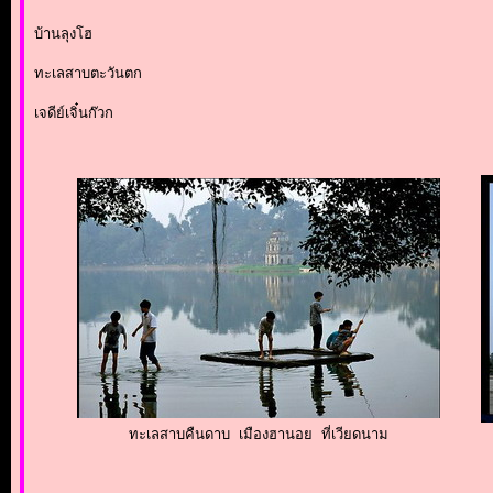
บ้านลุงโฮ

ทะเลสาบตะวันตก

เจดีย์เจิ๋นก๊วก

ทะเลสาบคืนดาบ เมืองฮานอย ที่เวียดนาม