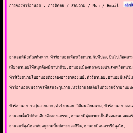
การจองทัวร์ฮานอย : การติดต่อ / สอบถาม / Msn / Email
ฮานอยพิพิธภัณฑ์ทหาร,ทัวร์ฮานอยเทียวเวียดนามกับพี่ปอง,บินไปเวียดนา
เที่ยวฮานอยให้สนุกต้องมีซาปาด้วย,ฮานอยเมืองหลวงของประเทศเวียดนา
ทัวร์เวียดนามไปฮานอยต้องล่องอ่าวฮาลองเบย์,ทัวร์ฮานอย,ฮานอยมีเจดีย์เ
ทัวร์ฮานอยชมจราจรที่แสนจะวุ่นวาย,ทัวร์ฮานอยเต็มไปด้วยรถจักรยานยน
ทัวร์ฮานอย-รถวุ่นวายมาก,ทัวร์ฮานอย-วิถีคนเวียดนาม,ทัวร์ฮานอย-มอเ
ฮานอยเต็มไปด้วยเสียงดังของแตรรถ,ฮานอยมีฟุตบาตรเป็นที่จอดรถมอเตอร์
ฮานอยที่ลุงโฮอาศัยอยู่ยามบั้นปลายของชีวิต,ฮานอยมีอนุสาวรีย์ลุงโฮ,