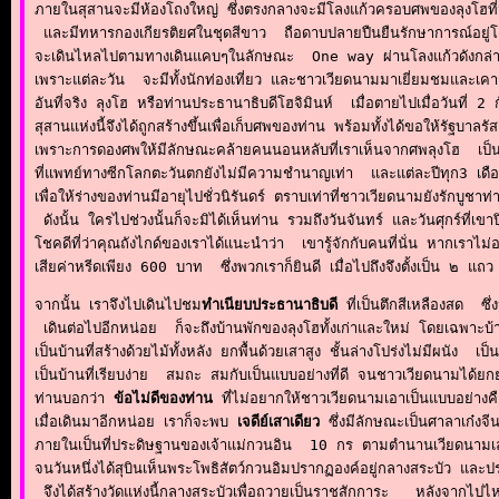
ภายในสุสานจะมีห้องโถงใหญ่ ซึ่งตรงกลางจะมีโลงแก้วครอบศพของลุงโฮที่ม
 และมีทหารกองเกียรติยศในชุดสีขาว  ถือดาบปลายปืนยืนรักษาการณ์อยู่โดย
จะเดินไหลไปตามทางเดินแคบๆในลักษณะ  One way ผ่านโลงแก้วดังกล่าว พอม
เพราะแต่ละวัน  จะมีทั้งนักท่องเที่ยว และชาวเวียดนามมาเยี่ยมชมและเคา
อันที่จริง ลุงโฮ หรือท่านประธานาธิบดีโฮจิมินห์  เมื่อตายไปเมื่อวันที่
สุสานแห่งนี้จึงได้ถูกสร้างขึ้นเพื่อเก็บศพของท่าน พร้อมทั้งได้ขอให้รัฐบ
เพราะการดองศพให้มีลักษณะคล้ายคนนอนหลับที่เราเห็นจากศพลุงโฮ  เป็นต
ที่แพทย์ทางซีกโลกตะวันตกยังไม่มีความชำนาญเท่า  และแต่ละปีทุก3 เด
เพื่อให้ร่างของท่านมีอายุไปชั่วนิรันดร์ ตราบเท่าที่ชาวเวียดนามยังรักบูชาท
 ดังนั้น ใครไปช่วงนั้นก็จะมิได้เห็นท่าน รวมถึงวันจันทร์ และวันศุกร์ที่เ
โชคดีที่ว่าคุณถังไกด์ของเราได้แนะนำว่า  เขารู้จักกับคนที่นั่น หากเราไ
เสียค่าหรีดเพียง 600 บาท  ซึ่งพวกเราก็ยินดี เมื่อไปถึงจึงตั้งเป็น ๒
จากนั้น เราจึงไปเดินไปชม
ทำเนียบประธานาธิบดี 
ที่เป็นตึกสีเหลืองสด  ซึ
 เดินต่อไปอีกหน่อย  ก็จะถึงบ้านพักของลุงโฮทั้งเก่าและใหม่ โดยเฉพาะ
เป็นบ้านที่สร้างด้วยไม้ทั้งหลัง ยกพื้นด้วยเสาสูง ชั้นล่างโปร่งไม่มีผนัง
เป็นบ้านที่เรียบง่าย  สมถะ สมกับเป็นแบบอย่างที่ดี จนชาวเวียดนามได้ยกย
ท่านบอกว่า 
ข้อไม่ดีของท่าน 
ที่ไม่อยากให้ชาวเวียดนามเอาเป็นแบบอย่างค
เมื่อเดินมาอีกหน่อย เราก็จะพบ 
เจดีย์เสาเดียว
 ซึ่งมีลักษณะเป็นศาลาเก๋งจี
ภายในเป็นที่ประดิษฐานของเจ้าแม่กวนอิน  10 กร ตามตำนานเวียดนามเล
จนวันหนึ่งได้สุบินเห็นพระโพธิสัตว์กวนอิมปรากฏองค์อยู่กลางสระบัว 
 จึงได้สร้างวัดแห่งนี้กลางสระบัวเพื่อถวายเป็นราชสักการะ   หลังจากไปไห