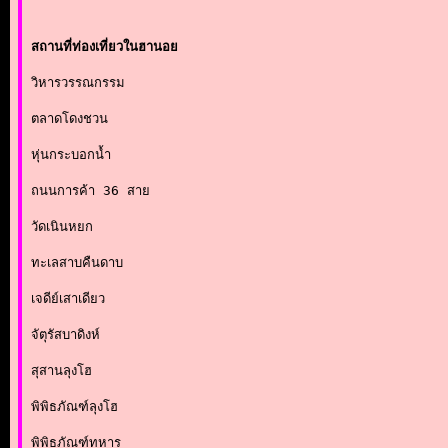
สถานที่ท่องเที่ยวในฮานอย
วิหารวรรณกรรม

ตลาดโดงชวน

หุ่นกระบอกน้ำ

ถนนการค้า 36 สาย

วัดเนินหยก

ทะเลสาบคืนดาบ

เจดีย์เสาเดียว

จัตุรัสบาดิงห์

สุสานลุงโฮ

พิพิธภัณฑ์ลุงโฮ

พิพิธภัณฑ์ทหาร
