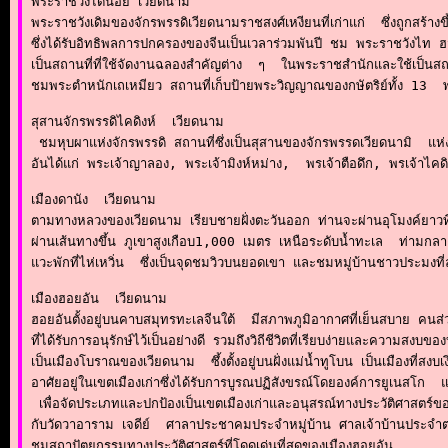
พระราชวังไดนอย เวียดนาม

พระราชวังเดิมของจักรพรรดิเวียดนามราชสงศ์เหงียนที่เก่าแก่  ซึ่งถูกสร้า
ซึ่งได้รับอิทธิพลการปกครองของจีนเป็นเวลาร่วมพันปี ชม พระราชวังไท 
เป็นสถานที่ที่ใช้จัดงานฉลองสำคัญต่าง  ๆ  ในพระราชสำนักและใช้เป็นสถาน
ชมพระตำหนักเถเหมียว สถานที่เก็บป้ายพระวิญญาณของกษัตริย์ทั้ง 13  
สุสานจักรพรรดิไคดิงห์  เวียดนาม

 ชมหุบผาแห่งจักรพรรดิ สถานที่ซึ่งเป็นสุสานของจักรพรรดเวียดนามิ  แห่งร
อันได้แก่ พระเจ้าญาลอง, พระเจ้ามิงห์หม่าง,  พรเจ้าตือดึก, พรเจ้าไคด
เมืองดานัง  เวียดนาม

ตามทางหลวงของเวียดนาม เรียบชายฝั่งตะวันออก ท่านจะผ่านอุโมงค์ยาวที่
ผ่านเส้นทางขึ้น ภูเขาสูงเกือบ1,000 เมตร เหนือระดับน้ำทะเล  ท่ามกล
แวะพักที่ไห่เหวิ่น  ซึ่งเป็นจุดชมวิวบนยอดเขา และชมหมู่บ้านชาวประมงที่ล
เมืองฮอยอัน  เวียดนาม

ฮอยอันตั้งอยู่บนคาบสมุทรทะเลจีนใต้  มีสภาพภูมิอากาศที่เย็นสบาย คนส
ที่ได้รับการอนุรักษ์ไว้เป็นอย่างดี รวมถึงวิถีชีวิตที่เรียบง่ายและความสงบข
เป็นเมืองโบราณของเวียดนาม  ซึ้งตั้งอยู่บนฝั่งแม่น้ำทูโบน เป็นเมืองที
อาศัยอยู่ในเขตเมืองเก่าซึ่งได้รับการบูรณปฏิสังขรณ์โดยองค์การยูเนสโก 
 เพื่อจัดประเภทและปกป้องเป็นเขตเมืองเก่าและอนุสรณ์ทางประวัติศาสตร์ของ
กับวัดวาอาราม เจดีย์  ศาลาประชาคมประจำหมู่บ้าน ศาลเจ้าบ้านประจำตระ
ชมสถาปัตยกรรมทางประวัติศาสตร์ที่โดดเด่นที่สุดของเมืองฮอยอัน 
