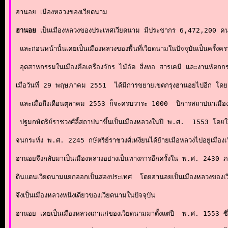
ฮานอย เมืองหลวงของเวียดนาม

ฮานอย
 เป็นเมืองหลวงของ
ประเทศเวียดนาม
 มีประชากร 6,472,200 ค
 และก่อนหน้านั้นเคยเป็นเมืองหลวงของพื้นที่เวียดนามในปัจจุบันเป็นครั้
 อุตสาหกรรมในเมืองคือ
เครื่องจักร
ไม้อัด
สิ่งทอ
สารเคมี
 และ
งานหัตถก
เมื่อวันที่ 29 พฤษภาคม 2551  ได้มีการขยายเขตกรุงฮานอยไปอีก โดยครอ
 และเมื่อถึงเดือนตุลาคม 2553 ก็จะครบวาระ 1000  ปีการสถาปนาเมือง ฮ
 ปฐมกษัตริย์ราชวงศ์ลี้สถาปนาขึ้นเป็นเมืองหลวงในปี 
พ.ศ.  1553
 โดยใช
จนกระทั่ง พ.ศ. 2245 กษัตริย์
ราชวงศ์เหงียน
ได้ย้ายเมือหลวงไปอยู่เมือง
เ
ฮานอยจึงกลับมาเป็นเมืองหลวงอย่างเป็นทางการอีกครั้งใน 
พ.ศ. 2430
 ภ
ดินแดนเวียดนามแยกออกเป็นสองประเทศ  โดยฮานอยเป็นเมืองหลวงของ
เ
จึงเป็นเมืองหลวงหนึ่งเดียวของ
เวียดนาม
ในปัจจุบัน 

ฮานอย
 เคยเป็นเมืองหลวงเก่าแก่ของเวียดนามมาตั้งแต่ปี  พ.ศ. 1553 ซึ่