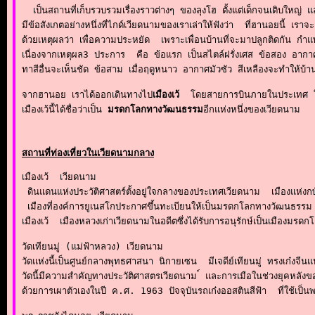
  เป็นสถานที่เก็บรวบรวมเรื่องราวต่างๆ ของลุงโฮ ตั้งแต่เด็กจนเติบใหญ
มีข้อสังเกตอย่างหนึ่งที่ไกด์เวียดนามของเราเล่าให้ฟังว่า  ที่ฮานอยนี้ เร
ด้วยเหตุผลว่า เพื่อความประหยัด  เพราะเพื่อนบ้านที่จะมาปลูกติดกัน กำแพง
เนื่องจากเหตุผล3 ประการ  คือ ข้อแรก เป็นสไตล์ฝรั่งเศส ข้อสอง อากาศที
ทาสีอื่นจะเห็นชัด ข้อสาม เมื่อฤดูหนาว อากาศมัวซัว สีเหลืองจะทำให้บ้าน
จากฮานอย เราได้ออกเดินทางไป
เมืองเว้
  โดยสายการบินภายในประเทศ ใช้
เมืองเว้นี้ได้ชื่อว่าเป็น 
มรดกโลกทางวัฒนธรรม
อีกแห่งหนึ่งของเวียดนาม 
สถานที่ท่องเที่ยวในเวียดนามกลาง
เมืองเว้  เวียดนาม

 ดินแดนแห่งประวัติศาสตร์ตั้งอยู่ใจกลางของประเทศเวียดนาม  เมืองแห่งก
 เมืองที่องค์การยูเนสโกประกาศขึ้นทะเบียนให้เป็นมรดกโลกทางวัฒนธรรม 
เมืองเว้  เมืองหลวงเก่าเวียดนามในอดีตซึ่งได้รับการอนุรักษ์เป็นเม
วัดเทียนมู่ (แม่ฟ้าหลวง) เวียดนาม

วัดแห่งนี้เป็นศูนย์กลางพุทธศาสนา นิกายเซน  มีเจดีย์เทียนมู่ ทรงเก๋งจีนแปด
วัดนี้มีความสำคัญทางประวัติศาสตรเวียดนาม ์ และการเมือในช่วงยุคหลังข
ด้วยการเผาตัวเองในปี ค.ศ. 1963 ปัจจุบันรถเก๋งออสตินสีฟ้า  ที่ใช้เป็นพ