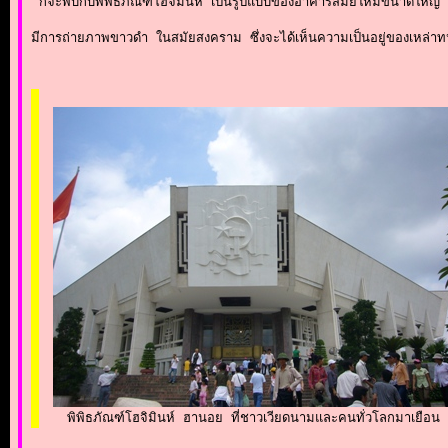
 ก็จะพบกับพิพิธภัณฑ์โฮจิมินห์ เป็นรูปแบบของอาคารสมัยใหม่ขนาดใหญ
มีการถ่ายภาพขาวดำ ในสมัยสงคราม ซึ่งจะได้เห็นความเป็นอยู่ของเหล่าทห
พิพิธภัณฑ์โฮจิมินห์ ฮานอย ที่ชาวเวียดนามและคนทั่วโลกมาเยือน