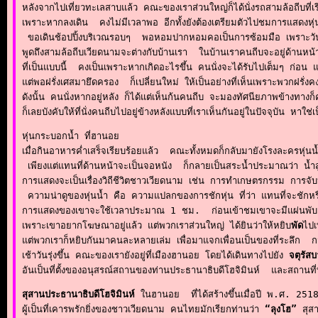
หลังจากไปเที่ยวทะเลสาบแล้ว คณะของเราส่วนใหญ่ก็ได้นั่งรถสามล้อถีบที่เร
เพราะหากลงเดิน  คงไม่มีเวลาพอ อีกทั้งยังต้องเตรียมตัวไปชมการแสดงหุ่นน้
 ขอเดินช้อปปิ้งบริเวณรอบๆ  พอหอมปากหอมคอเป็นการซ้อมมือ เพราะวันสุด
พูดถึงสามล้อถีบเวียดนามจะต่างกับบ้านเรา  ในบ้านเราคนถีบจะอยู่ด้านหน้า ค
ที่เป็นแบบนี้  คงเป็นเพราะหากเกิดอะไรขึ้น คนนั่งจะได้รับไปเต็มๆ ก่อ
แต่พอฝรั่งเศสมายึดครอง  ก็เปลี่ยนใหม่ ให้เป็นอย่างที่เห็นเพราะพวกฝรั่งค
ดังนั้น คนนั่งหากอยู่หลัง ก็ได้แต่เห็นก้นคนถีบ จะมองทัศนียภาพข้างทางก็
ก็เลยบังคับให้ที่นั่งคนถีบไปอยู่ข้างหลังแบบที่เราเห็นกันอยู่ในปัจจุบัน หา
หุ่นกระบอกน้ำ ที่ฮานอย

เมื่อกินอาหารค่ำเสร็จเรียบร้อยแล้ว  คณะทั้งหมดก็กลับมายังโรงละครหุ่นน้
 เพียงแต่แทนที่ด้านหน้าจะเป็นจอหนัง  ก็กลายเป็นสระน้ำประมาณว่า น้ำสูงป
การแสดงจะเป็นเรื่องวิถีชีวิตชาวเวียดนาม เช่น การทำเกษตรกรรม การจั
 ความน่าดูของหุ่นน้ำ คือ ความแปลกของการชักหุ่น ที่ว่า แทนที่จะชักหรือ
การแสดงของเขาจะใช้เวลาประมาณ 1 ชม.  ก่อนเข้าชมเขาจะมีแผ่นพับ แล
เพราะเขาอยากโฆษณาอยู่แล้ว แต่พวกเราส่วนใหญ่ ได้ยินว่าให้หยิบ
พัด
ไปเ
แต่พวกเราก็หยิบกันมาคนละหลายเล่ม เพื่อมาแจกเพื่อนเป็นของที่ระลึก  กว่
เช้าวันรุ่งขึ้น คณะของเรายังอยู่ที่เมืองฮานอย โดยได้เดินทางไปยัง 
จตุรัสบ
อันเป็นที่ตั้งของอนุสรณ์สถานของท่านประธานาธิบดีโฮจิมินห์  และสถานที
สุสานประธานาธิบดีโฮจิมินห์
 ในฮานอย  ที่ได้สร้างขึ้นเมื่อปี พ.ศ. 251
ผู้เป็นที่เคารพรักยิ่งของชาวเวียดนาม คนไทยมักเรียกท่านว่า 
“ลุงโฮ”
 สุส