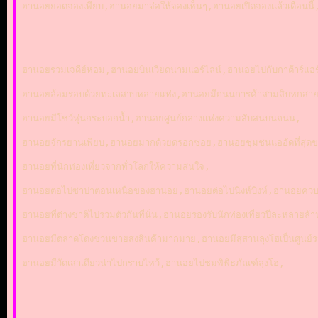
ฮานอยยอดจองเพียบ,ฮานอยมาจ่อให้จองเห็นๆ,ฮานอยเปิดจองแล้วเดือนนี้
ฮานอยรวมเจดีย์หอม,ฮานอยบินเวียดนามแอร์ไลน์,ฮานอยไปกับกาต้าร์แอ
ฮานอยล้อมรอบด้วยทะเลสาบหลายแห่ง,ฮานอยมีถนนการค้าสามสิบหกสาย
ฮานอยมีโชว์หุ่นกระบอกน้ำ,ฮานอยศูนย์กลางแห่งความสับสนบนถนน,
ฮานอยจักรยานเพียบ,ฮานอยมากด้วยตรอกซอย,ฮานอยชุมชนแออัดที่สุดขอ
ฮานอยที่นักท่องเที่ยวจากทั่วโลกให้ความสนใจ,
ฮานอยต่อไปซาปาตอนเหนือของฮานอย,ฮานอยต่อไปนิงห์บิงห์,ฮานอยควบ
ฮานอยที่ต่างชาติไปรวมตัวกันที่นั่น,ฮานอยรองรับนักท่องเที่ยวปีละหลายล
ฮานอยมีตลาดโดงชวนขายส่งสินค้ามากมาย,ฮานอยมีสุสานลุงโฮเป็นศูนย์
ฮานอยมีวัดเสาเดียวน่าไปกราบไหว้,ฮานอยไปชมพิพิธภัณฑ์ลุงโฮ,