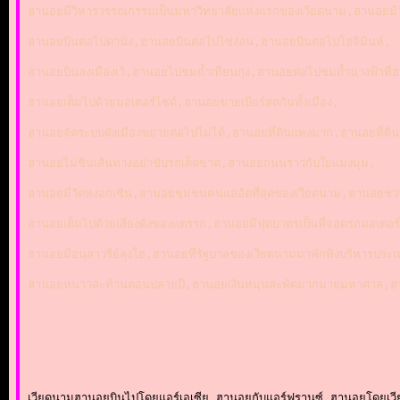
ฮานอยมีวิหารวรรณกรรมเป็นมหาวิทยาลัยแห่งแรกของเวียดนาม,ฮานอยมีวั
ฮานอยบินต่อไปดานัง,ฮานอยบินต่อไปไซ่ง่อน,ฮานอยบินต่อไปโฮจิมินห์,
ฮานอยบินลงเมืองเว้,ฮานอยไปชมถ้ำเทียนกุง,ฮานอยต่อไปชมถ้ำนางฟ้าที
ฮานอยเต็มไปด้วยมอเตอร์ไซด์,ฮานอยขายเบียร์สดกันทั้งเมือง,
ฮานอยจัดระบบผังเมืองขยายต่อไปไม่ได้,ฮานอยที่ดินแพงมาก,ฮานอยที่ดิน
ฮานอยไม่ชินเส้นทางอย่าขับรถเด็ดขาด,ฮานอยถนนราวกับใยแมงมุม,
ฮานอยมีวัดหงอกเซิน,ฮานอยชุมชนคนแออัดที่สุดของเวียดนาม,ฮานอยชว
ฮานอยเต็มไปด้วยเสียงดังของแตรรถ,ฮานอยมีฟุตบาตรเป็นที่จอดรถมอเตอร์ไ
ฮานอยมีอนุสาวรีย์ลุงโฮ,ฮานอยที่รัฐบาลของเวียดนามมาพักพิงบริหารประเท
ฮานอยหนาวสะท้านตอนปลายปี,ฮานอยเงินหมุนสะพัดมากมายมหาศาล,ฮานอ
เวียดนามฮานอยบินไปโดยแอร์เอเซีย,ฮานอยกับแอร์ฟรานซ์,ฮานอยโดยเวี