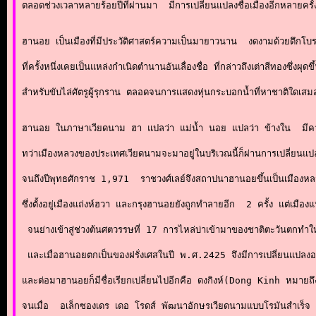
ตลอดช่วงเวลาหลายร้อยปีที่ผ่านมา  มีการเปลี่ยนแปลงชื่อเมืองอีกหลายครั้
ฮานอย เป็นเมืองที่มีประวัติศาสตร์ความเป็นมายาวนาน  งดงามด้วยตึกโ
ที่ครั้งหนึ่งเคยเป็นแหล่งกำเนิดตำนานอันเลื่องชื่อ ที่กล่าวถึงเต่าสีทองซึ่
สำหรับขับไล่ศัตรูผู้รุกราน ตลอดจนการแสดงหุ่นกระบอกน้ำที่หาชาติใดเสมอ
ฮานอย ในภาษาเวียดนาม ฮา แปลว่า แม่น้ำ นอย แปลว่า ข้างใน  มีความห
ทว่าเมืองหลวงของประเทศเวียดนามจะมาอยู่ในบริเวณนี้ก็ผ่านการเปลี่ยนแปล
จนถึงปีพุทธศักราช 1,971  ราชวงศ์เลย์จึงสถาปนาฮานอยขึ้นเป็นเมืองห
ซึ่งตั้งอยู่เมืองแถ่งห์ฮวา และกรุงฮานอยยังถูกทำลายอีก  2 ครั้ง แต่เมืองแห
 จนย่างเข้าสู่ช่วงต้นศตวรรษที่ 17 การไหล่บ่าเข้ามาของชาติตะวันตกทำให้เ
 และเมื่อฮานอยตกเป็นของฝรั่งเศสในปี พ.ศ.2425 จึงมีการเปลี่ยนแปลงอ
และต่อมาฮานอยก็มีชื่อเรียกเปลี่ยนไปอีกคือ ดงกิงห์(Dong Kinh หมายถึง
จนเมื่อ  อเล็กซองเดร เดอ โรดส์ พัฒนาอักษรเวียดนามแบบโรมันสำเร็จ  เต