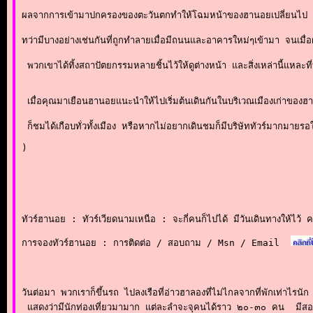
ผลจากการเข้ามาปกครองของตะวันตกทำให้โฉมหน้าของฮานอยเปลี่ยนไป ทั้ง
ทว่ามีบางอย่างเช่นกันที่ถูกทำลายเมื่อมีถนนและอาคารใหม่ๆเข้ามา จนเมื
 พวกเขาได้ทิ้งสถาปัตยกรรมหลายชิ้นไว้ให้ดูต่างหน้า และสิ่งเหล่านี้แห
 เมื่อคุณมาเยือนฮานอยแนะนำให้ไปเริ่มต้นเดินกันในบริเวณเมืองเก่าของฮ
)
ทัวร์ฮานอย : ทัวร์เวียดนามเหนือ : จะกี่คนก็ไปได้ มีวันเดินทางให้ไว้ 
การจองทัวร์ฮานอย : การติดต่อ / สอบถาม / Msn / Email
วันต่อมา พวกเราก็ขึ้นรถ ไปลงเรือที่อ่าวฮาลองที่ไม่ไกลจากที่พักเท่าไรนัก  
 แสดงว่ามีนักท่องเที่ยวมามาก แต่ละลำจะจุคนได้ราว ๒๐-๓๐ คน  มีสองชั้น