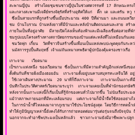
สะพานญี่ปุ่น  สร้างโดยชุมชนชาวญี่ปุ่นในช่วงศตวรรษที่ 17 ลักษณะทรงโค้ก
และกลางสะพานมีเจดีย์ทรงจัตุรัสที่สร้างอุทิศให้แก่  ดิ๊ก เด และตรัน 
 ซึ่งเป็นสายแรกที่ถูกสร้างขึ้นเมื่อประมาณ 400 ปีที่ผ่านมา และถนนเหวี
ชม บ้านโบราณ บ้านหลังยาวที่มีบ้านและหลังบ้านติดถนนคนละสาย สร้างด
ภายในเป็นที่อยู่อาศัย  มีลายเปิดโล่งเห็นท้องฟ้าและมีเฉลียงเชื่อต่อสวยที่พ
ชมรูปแบบโครงสร้างทางสถาปัตยกรรมของบ้านแต่ละหลังที่ไม่เหมือนกันเล
 ชมวัดฟุก เกี๋ยน  วัดที่ชาวจีนสร้างขี้นเพื่อนเป็นแหล่งพบปะพูดคุยกันระห
 นมัสการรูปปั้นสัมฤทธิ์ เจ้าแม่ถันเหมาเทพธิดาผู้ปกป้องคุ้มครองชาวเรือ
เกาะจาม   เวียดนาม

เป็ฯเกาะแห่งหนึ่ง ของเวียดนาม ซึ่งเป็นเกาะที่มีความสำคัญอีกแห่งหนึ่งขอ
ตั้งต้นกันที่ชายฝั่งเมืองฮอยอัน  เกาะจามตั้งอยู่บนคาบสมุทรทะเลจีนใต้ 
 ใช้เวลาเดินทางประมาณ  20 นาทีก็ถึงเกาะจาม   เกาะจามเป็นเกาะที่ม
บันทึกในประวัติศาสตร์เวียดนามระบุว่า  เกาะจามเคยเป็นที่พำนักของกษัตริ
หลังจากนั้นเกาะแห่งนี้ก็เริ่มเป็นที่รู้จักของคนทั่วไปมากขึ้น ไม่นับเรือประม
แม้ว่าสภาพภายนอกที่มีทะเลล้อมรอบ  แต่เกาะจามก็มีน้ำจืดใช้สอยอย่างไ
 ในการนำน้ำที่ไหลลงมาจากภูเขามาใช้ประโยชน์สูงสุด โดยวิธีการทดน้ำเ
ทำให้ภูมิปัญญาเหล่านี้ยังคงได้รับการถ่ายทอดต่อมารุ่นต่อรุ่นจนถึงปัจจุบัน 
นอกจากจะทำอาชีพประมงเป็นหลักแล้ว  ชาวเกาะจามยังมีอาชีพเพาะปลูก เช่