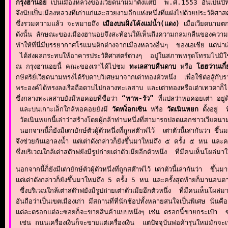
กรุงฮานอย
 เป็นเมืองหลวงของเวียดนามมาตั้งแต่ปี  พ.ศ.1553 อันเป็นป
จึงนับเป็นเมืองหลวงที่เก่าแก่และสวยงามอีกแห่งหนึ่งที่แฝงไปด้วยประวัติศ
ซึ่งรวมความแล้ว จะหมายถึง 
เมืองบนฝั่งโค้งแม่น้ำ(แดง)
 เมื่อเวียดนามตก
ดังนั้น ลักษณะของเมืองฮานอยจึงสะท้อนให้เห็นถึงความกลมกลืนของความก
ทำให้ที่นี่มีบรรยากาศโรแมนติกต่างจากเมืองหลวงอื่นๆ  ของเอเชีย แต่น
 ได้ส่งผลกระทบให้อาคารประวัติศาสตร์ต่างๆ  อยู่ในสภาพทรุดโทรมไปมิใช่น้อย
ณ กรุงฮานอยนี้ คณะของเราได้ไปชม 
ทะเลสาบคืนดาบ
 หรือ 
โฮฮว่านเกี
กษัตริย์เวียดนามทรงได้รับดาบวิเศษมาจากเต่าทองตัวหนึ่ง  เพื่อใช้ต่อสู้
พระองค์ได้ทรงลงเรือถือดาบไปกลางทะเลสาบ และเต่าทองหรือเต่าเทวดาก็ได้
ซึ่งกลางทะเลสาบยังมีหอคอยที่ชื่อว่า 
“ทาพ-รัว”
 ที่แปลว่าหอคอยเต่า อยู่ด
 และบนเกาะเล็กใกล้หอคอยยังมี 
วัดหง็อกเซิน
 หรือ 
วัดเนินหยก
 ตั้งอยู่ 
 วัดเนินหยกนี้เล่าว่าสร้างโดยผู้กล้าท่านหนึ่งที่สามารถปลดแอกชาวเวียดนามจ
 นอกจากนี้ก็ยังมีเต่ายักษ์ตัวผู้ตัวหนึ่งที่ถูกสต๊าฟไว้  เต่าตัวนี้เล่ากันว
จึงช่วยกันเอาลงน้ำ แต่เต่าดังกล่าวก็ยังขึ้นมาใหม่ถึง ๕ ครั้ง ๕ หน และคร
ซึ่งบริเวณใกล้เต่าสต๊าฟยังมีรูปถ่ายเต่าตัวเมียอีกตัวหนึ่ง  ที่มีคนเห็นโผล่ม
นอกจากนี้ก็ยังมีเต่ายักษ์ตัวผู้ตัวหนึ่งที่ถูกสต๊าฟไว้ เต่าตัวนี้เล่ากันว่า
แต่เต่าดังกล่าวก็ยังขึ้นมาใหม่ถึง 5 ครั้ง 5 หน และครั้งสุดท้ายก็มานอนตา
 ซึ่งบริเวณใกล้เต่าสต๊าฟยังมีรูปถ่ายเต่าตัวเมียอีกตัวหนึ่ง  ที่มีคนเห็นโ
อันถือว่าเป็นเขตเมืองเก่า มีสถานที่ที่นักช้อปทั้งหลายสนใจเป็นพิเศษ นั่นคือ
แต่ละตรอกแต่ละซอยก็จะขายสินค้าแบบหนึ่งๆ เช่น ตรอกนี้ขายกระเป๋า  ซอ
 เช่น ถนนเครื่องเงินก็จะขายแต่เครื่องเงิน  แต่ปัจจุบันพ่อค้ารุ่นใหม่มักจ