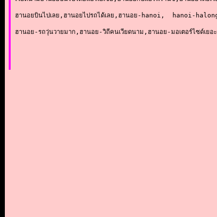
ฮานอยบินไปเลย,ฮานอยไปรถได้เลย,ฮานอย-hanoi,  hanoi-halo
ฮานอย-รถวุ่นวายมาก,ฮานอย-วิถีคนเวียดนาม,ฮานอย-มอเตอร์ไซด์เย