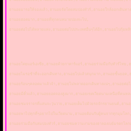
ฮานอยมารอให้จองแล้ว,ฮานอยจัดโดยสมปองทัวร์,ฮานอยใกล้ออกเดินทางแ
ฮานอยฮอตมาก,ฮานอยที่ทุกคนหมายปองจะไป,
ฮานอยต่อไปได้หลายแห่ง,ฮานอยต่อไปประเทศอื่นๆได้อีก,ฮานอยไปกุ้ยหล
ฮานอยโดยแอร์เอเซีย,ฮานอยด้วยกาตาร์แอร์,ฮานอยร่วมมือกับทัวร์ไ
ฮานอยไมรอช้าที่จะออกเดินทาง,ฮานอยไปแล้วสนุกมาก,ฮานอยชั้นยอด,
ฮานอยร้อนๆคลอดมาแล้วจ้า,ฮานอยไม่พลาดออกเดินทางแน่ๆ,ฮานอยต่อไ
ฮานอยมีตั๋วแล้ว,ฮานอยยอดจองสูงมาก,ฮานอยเขตเวียดนามเหนือที่คนหลง
ฮานอยชมจราจรที่แสนจะวุ่นวาย,ฮานอยเต็มไปด้วยรถจักรยานยนต์,ฮานอ
ฮานอยพาไปทุกที่ๆอยากไปในเวียดนาม,ฮานอยต้อนรับผู้คนจากทุกมุมโล
ฮานอยร่วมมือกับสมปองทัวร์,ฮานอยชมความงามของฮาลองเบย์มรดกโลก