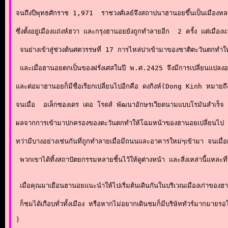
จนถึงปีพุทธศักราช 1,971  ราชวงศ์เลย์จึงสถาปนาฮานอยขึ้นเป็นเมืองห
ซึ่งตั้งอยู่เมืองแถ่งห์ฮวา และกรุงฮานอยยังถูกทำลายอีก  2 ครั้ง แต่เมืองแห
 จนย่างเข้าสู่ช่วงต้นศตวรรษที่ 17 การไหล่บ่าเข้ามาของชาติตะวันตกทำให้เ
 และเมื่อฮานอยตกเป็นของฝรั่งเศสในปี พ.ศ.2425 จึงมีการเปลี่ยนแปลงอ
และต่อมาฮานอยก็มีชื่อเรียกเปลี่ยนไปอีกคือ ดงกิงห์(Dong Kinh หมายถึง
จนเมื่อ  อเล็กซองเดร เดอ โรดส์ พัฒนาอักษรเวียดนามแบบโรมันสำเร็จ  เต
ผลจากการเข้ามาปกครองของตะวันตกทำให้โฉมหน้าของฮานอยเปลี่ยนไป ทั้ง
ทว่ามีบางอย่างเช่นกันที่ถูกทำลายเมื่อมีถนนและอาคารใหม่ๆเข้ามา จนเมื
 พวกเขาได้ทิ้งสถาปัตยกรรมหลายชิ้นไว้ให้ดูต่างหน้า และสิ่งเหล่านี้แห
 เมื่อคุณมาเยือนฮานอยแนะนำให้ไปเริ่มต้นเดินกันในบริเวณเมืองเก่าของฮ
)