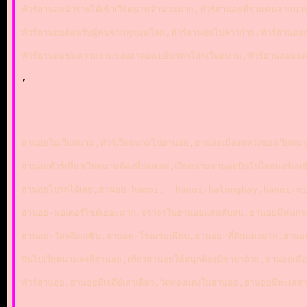
ทัวร์ฮานอยนำรายได้เข้าเวียดนามจำนวนมาก,ทัวร์ฮานอยที่รวมคนจากนาน
ทัวร์ฮานอยต้อนรับผู้คนจากทุกมุมโลก,ทัวร์ฮานอยไปลาวก๋าย,ทัวร์ฮานอยก
ทัวร์ฮานอยชมความงามของฮาลองเบย์มรดกโลกเวียดนาม,ทัวร์ฮานอยยอดจองเ
,
ฮานอยในเวียดนาม,ทัวร์เวียดนามไปฮานอย,ฮานอยเมืองหลวงของเวียดนาม
ฮานอยทัวร์เที่ยวเวียดนามต้องพี่ปองเลย,เวียดนามฮานอยบินไปโดยแอร์เ
ฮานอยไปรถได้เลย,ฮานอย-hanoi,  hanoi-halongbay,hanoi-ninh
ฮานอย-มอเตอร์ไซด์เยอะมาก,จราจรในฮานอยแสนสับสน,ฮานอยมีหุ่นก
ฮานอย-วัดหง๊อกเซิน,ฮานอย-โรงแรมเพียบ,ฮานอย-ที่ดินแพงมาก,ฮานอย-จั
บินไปเวียดนามลงที่ฮานอย,เที่ยวฮานอยให้สนุกต้องมีซาปาด้วย,ฮานอยเมื
ทัวร์ฮานอย,ฮานอยมีเจดีย์เสาเดียว,วัดทองแดงในฮานอย,ฮานอยมีทะ