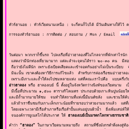
ทัวร์ฮานอย : ทัวร์เวียดนามเหนือ : จะกี่คนก็ไปได้ มีวันเดินทางให้ไว้ 
การจองทัวร์ฮานอย : การติดต่อ / สอบถาม / Msn / Email
วันต่อมา พวกเราก็ขึ้นรถ ไปลงเรือที่อ่าวฮาลองที่ไม่ไกลจากที่พักเท่าไรนัก  
 แสดงว่ามีนักท่องเที่ยวมามาก แต่ละลำจะจุคนได้ราว ๒๐-๓๐ คน  มีสองชั้น
 ถือว่ายังไม่ดีนัก เพราะยังเบียดเสียดและเข้าจอดกันอย่างไม่เป็นระเบียบ 
 มิฉะนั้น เขาคงต้องหาวิธีการแก้ไขแล้ว  สำหรับการล่องเรือชมอ่าวฮาลองนี
อ่าวฮาลอง
 หรือ ฮาลองเบย์ นี้ ตั้งอยู่ในจังหวัดกว่างนิงห์ของเวียดนาม  เป
 มีเนื้อที่ประมาณ ๑,๕๐๐ ตารางกิโลเมตร ประกอบด้วยเกาะหินปูนน้อยใหญ
และมีถ้ำมากมายให้ชม  จนทำให้สถานที่แห่งนี้มีมนต์ขลัง  และชวนให้ค้นหา
 แล้วถ้าเราชื่นชมกับเกาะเล็กเกาะน้อยที่รายรอบว่าสวยงามมากแล้ว  แต่ที่
 โดยเฉพาะเวลามีเรือสำเภาหรือเรือสำปั้นแล่นอยู่บนผิวน้ำ  ยิ่งเพิ่มเสน่ห์ให้ก
 จนองค์การยูเนสโกได้ประกาศ ให้ 
ฮาลองเบย์เป็นมรดกโลกทางธรรมชาติ
คำว่า 
“ฮาลอง”
 ในภาษาเวียดนามหมายถึง  สถานที่ซึ่งมังกรดำดิ่งลงสู่ท้อ