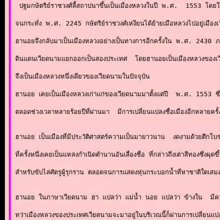
 ปฐมกษัตริย์ราชวงศ์ลี้สถาปนาขึ้นเป็นเมืองหลวงในปี 
พ.ศ.  1553
 โดยใช
จนกระทั่ง พ.ศ. 2245 กษัตริย์
ราชวงศ์เหงียน
ได้ย้ายเมือหลวงไปอยู่เมือง
เ
ฮานอยจึงกลับมาเป็นเมืองหลวงอย่างเป็นทางการอีกครั้งใน 
พ.ศ. 2430
 ภ
ดินแดนเวียดนามแยกออกเป็นสองประเทศ  โดยฮานอยเป็นเมืองหลวงของ
เ
จึงเป็นเมืองหลวงหนึ่งเดียวของ
เวียดนาม
ในปัจจุบัน 

ฮานอย
 เคยเป็นเมืองหลวงเก่าแก่ของเวียดนามมาตั้งแต่ปี  พ.ศ. 1553 ซึ่
ตลอดช่วงเวลาหลายร้อยปีที่ผ่านมา  มีการเปลี่ยนแปลงชื่อเมืองอีกหลายครั้
ฮานอย เป็นเมืองที่มีประวัติศาสตร์ความเป็นมายาวนาน  งดงามด้วยตึกโ
ที่ครั้งหนึ่งเคยเป็นแหล่งกำเนิดตำนานอันเลื่องชื่อ ที่กล่าวถึงเต่าสีทองซึ่
สำหรับขับไล่ศัตรูผู้รุกราน ตลอดจนการแสดงหุ่นกระบอกน้ำที่หาชาติใดเสมอ
ฮานอย ในภาษาเวียดนาม ฮา แปลว่า แม่น้ำ นอย แปลว่า ข้างใน  มีความห
ทว่าเมืองหลวงของประเทศเวียดนามจะมาอยู่ในบริเวณนี้ก็ผ่านการเปลี่ยนแปล