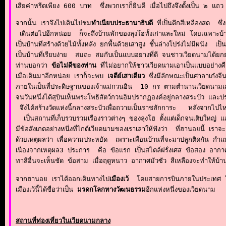
เสียค่าหรีดเพียง 600 บาท  ซึ่งพวกเราก็ยินดี เมื่อไปถึงจึงตั้งเป็น ๒
จากนั้น เราจึงไปเดินไปชม
ทำเนียบประธานาธิบดี 
ที่เป็นตึกสีเหลืองสด  ซึ
 เดินต่อไปอีกหน่อย  ก็จะถึงบ้านพักของลุงโฮทั้งเก่าและใหม่ โดยเฉพาะ
เป็นบ้านที่สร้างด้วยไม้ทั้งหลัง ยกพื้นด้วยเสาสูง ชั้นล่างโปร่งไม่มีผนัง
เป็นบ้านที่เรียบง่าย  สมถะ สมกับเป็นแบบอย่างที่ดี จนชาวเวียดนามได้ยกย
ท่านบอกว่า 
ข้อไม่ดีของท่าน 
ที่ไม่อยากให้ชาวเวียดนามเอาเป็นแบบอย่างค
เมื่อเดินมาอีกหน่อย เราก็จะพบ 
เจดีย์เสาเดียว
 ซึ่งมีลักษณะเป็นศาลาเก๋งจี
ภายในเป็นที่ประดิษฐานของเจ้าแม่กวนอิน  10 กร ตามตำนานเวียดนามเล
จนวันหนึ่งได้สุบินเห็นพระโพธิสัตว์กวนอิมปรากฏองค์อยู่กลางสระบัว 
 จึงได้สร้างวัดแห่งนี้กลางสระบัวเพื่อถวายเป็นราชสักการะ   หลังจากไปไห
  เป็นสถานที่เก็บรวบรวมเรื่องราวต่างๆ ของลุงโฮ ตั้งแต่เด็กจนเติบใหญ
มีข้อสังเกตอย่างหนึ่งที่ไกด์เวียดนามของเราเล่าให้ฟังว่า  ที่ฮานอยนี้ เร
ด้วยเหตุผลว่า เพื่อความประหยัด  เพราะเพื่อนบ้านที่จะมาปลูกติดกัน กำแพง
เนื่องจากเหตุผล3 ประการ  คือ ข้อแรก เป็นสไตล์ฝรั่งเศส ข้อสอง อากาศที
ทาสีอื่นจะเห็นชัด ข้อสาม เมื่อฤดูหนาว อากาศมัวซัว สีเหลืองจะทำให้บ้าน
จากฮานอย เราได้ออกเดินทางไป
เมืองเว้
  โดยสายการบินภายในประเทศ ใช้
เมืองเว้นี้ได้ชื่อว่าเป็น 
มรดกโลกทางวัฒนธรรม
อีกแห่งหนึ่งของเวียดนาม 
สถานที่ท่องเที่ยวในเวียดนามกลาง