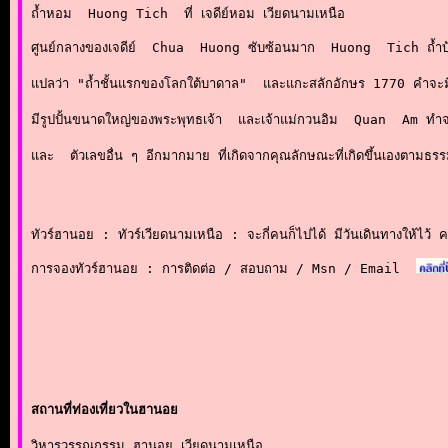
ถ้ำหอม  Huong Tich  ที่ เจดีย์หอม เวียดนามเหนือ           
ศูนย์กลางของเจดีย์  Chua  Huong ซับซ้อนมาก  Huong  Tich ถ้ำบ้า
แปลว่า "ถ้ำชั้นแรกของโลกใต้บาดาล"  และแกะสลักอักษร 1770 คำจะมีการ
มีรูปปั้นขนาดใหญ่ของพระพุทธเจ้า  และเจ้าแม่กวนอิม  Quan  Am ทำจากหิ
และ  ตัวเลขอื่น ๆ อีกมากมาย ที่เกิดจากคุณลักษณะที่เกิดขึ้นเองตามธ
ทัวร์ฮานอย : ทัวร์เวียดนามเหนือ : จะกี่คนก็ไปได้ มีวันเดินทางให้ไว้ 
การจองทัวร์ฮานอย : การติดต่อ / สอบถาม / Msn / Email
สถานที่ท่องเที่ยวในฮานอย
วิหารวรรณกรรม ฮานอย เวียดนามเหนือ
