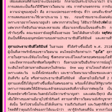
 เพียงแต่แทนที่ด้านหน้าจะเป็นจอหนัง  ก็กลายเป็นสระน้ำประมาณว่า น้ำสูงป
การแสดงจะเป็นเรื่องวิถีชีวิตชาวเวียดนาม เช่น การทำเกษตรกรรม การจั
 ความน่าดูของหุ่นน้ำ คือ ความแปลกของการชักหุ่น ที่ว่า แทนที่จะชักหรือ
การแสดงของเขาจะใช้เวลาประมาณ 1 ชม.  ก่อนเข้าชมเขาจะมีแผ่นพับ แล
เพราะเขาอยากโฆษณาอยู่แล้ว แต่พวกเราส่วนใหญ่ ได้ยินว่าให้หยิบ
พัด
ไปเ
แต่พวกเราก็หยิบกันมาคนละหลายเล่ม เพื่อมาแจกเพื่อนเป็นของที่ระลึก  กว่
เช้าวันรุ่งขึ้น คณะของเรายังอยู่ที่เมืองฮานอย โดยได้เดินทางไปยัง 
จตุรัสบ
อันเป็นที่ตั้งของอนุสรณ์สถานของท่านประธานาธิบดีโฮจิมินห์  และสถานที
สุสานประธานาธิบดีโฮจิมินห์
 ในฮานอย  ที่ได้สร้างขึ้นเมื่อปี พ.ศ. 251
ผู้เป็นที่เคารพรักยิ่งของชาวเวียดนาม คนไทยมักเรียกท่านว่า 
“ลุงโฮ”
 สุส
ภายในสุสานจะมีห้องโถงใหญ่ ซึ่งตรงกลางจะมีโลงแก้วครอบศพของลุงโฮที่ม
 และมีทหารกองเกียรติยศในชุดสีขาว  ถือดาบปลายปืนยืนรักษาการณ์อยู่โดย
จะเดินไหลไปตามทางเดินแคบๆในลักษณะ  One way ผ่านโลงแก้วดังกล่าว พอม
เพราะแต่ละวัน  จะมีทั้งนักท่องเที่ยว และชาวเวียดนามมาเยี่ยมชมและเคา
อันที่จริง ลุงโฮ หรือท่านประธานาธิบดีโฮจิมินห์  เมื่อตายไปเมื่อวันที่
สุสานแห่งนี้จึงได้ถูกสร้างขึ้นเพื่อเก็บศพของท่าน พร้อมทั้งได้ขอให้รัฐบ
เพราะการดองศพให้มีลักษณะคล้ายคนนอนหลับที่เราเห็นจากศพลุงโฮ  เป็นต
ที่แพทย์ทางซีกโลกตะวันตกยังไม่มีความชำนาญเท่า  และแต่ละปีทุก3 เด
เพื่อให้ร่างของท่านมีอายุไปชั่วนิรันดร์ ตราบเท่าที่ชาวเวียดนามยังรักบูชาท
 ดังนั้น ใครไปช่วงนั้นก็จะมิได้เห็นท่าน รวมถึงวันจันทร์ และวันศุกร์ที่เ
โชคดีที่ว่าคุณถังไกด์ของเราได้แนะนำว่า  เขารู้จักกับคนที่นั่น หากเราไ