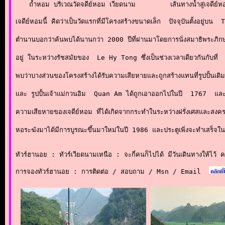
ถ้ำหอม บริเวณวัดจดีย์หอม เวียดนาม
เส้นทางน้ำสู่เจดีย
เจดีย์หอมนี้ คิดว่าเป็นวัดแรกที่มีโครงสร้างขนาดเล็ก  ปัจจุบันตั้งอย
ตำนานบอกว่าค้นพบได้นานกว่า 2000 ปีที่ผ่านมาโดยการนั่งสมาธิพระภิก
อยู่ ในระหว่างรัชสมัยของ  Le Hy Tong ซึ่งเป็นช่วงเวลาเดียวกันกับที่ 
พบว่าบางส่วนของโครงสร้างได้รับความเสียหายและถูกสร้างแทนที่รูปปั้นเดิ
และ รูปปั้นเจ้าแม่กวนอิม  Quan Am ได้ถูกเอาออกไปในปี  1767  และต่อมา
ความเสียหายของเจดีย์หอม ที่ได้เกิดจากกระทำในระหว่างฝรั่งเศสและสง
หอระฆังมาได้มีการบูรณะขึ้นมาใหม่ในปี 1986 และประตูเพิ่งจะทำเสร็จใ
ทัวร์ฮานอย : ทัวร์เวียดนามเหนือ : จะกี่คนก็ไปได้ มีวันเดินทางให้ไว้ 
การจองทัวร์ฮานอย : การติดต่อ / สอบถาม / Msn / Email