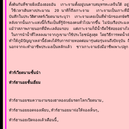
ตั้งต้นกันที่ชายฝั่งเมืองฮอยอัน  เกาะจามตั้งอยู่บนคาบสมุทรทะเลจีนใต้ 
 ใช้เวลาเดินทางประมาณ  20 นาทีก็ถึงเกาะจาม   เกาะจามเป็นเกาะที่ม
บันทึกในประวัติศาสตร์เวียดนามระบุว่า  เกาะจามเคยเป็นที่พำนักของกษัตริ
หลังจากนั้นเกาะแห่งนี้ก็เริ่มเป็นที่รู้จักของคนทั่วไปมากขึ้น ไม่นับเรือประม
แม้ว่าสภาพภายนอกที่มีทะเลล้อมรอบ  แต่เกาะจามก็มีน้ำจืดใช้สอยอย่างไ
 ในการนำน้ำที่ไหลลงมาจากภูเขามาใช้ประโยชน์สูงสุด โดยวิธีการทดน้ำเ
ทำให้ภูมิปัญญาเหล่านี้ยังคงได้รับการถ่ายทอดต่อมารุ่นต่อรุ่นจนถึงปัจจุบัน 
นอกจากจะทำอาชีพประมงเป็นหลักแล้ว  ชาวเกาะจามยังมีอาชีพเพาะปลูก เช่
ทัวร์เวียดนามชั้นนำ
ทัวร์ฮานอยชั้นเยี่ยม
ทัวร์ฮานอยชมความงามของฮาลองเบย์มรดกโลกเวียดนาม,
ทัวร์ฮานอยยอดจองเพียบ,ทัวร์ฮานอยมาจ่อให้จองเห็นๆ,
ทัวร์ฮานอยเปิดจองแล้วเดือนนี้,