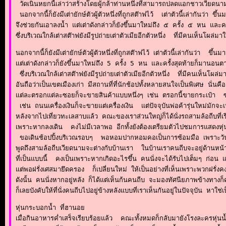
 วัดเนินหยกนี้เล่าว่าสร้างโดยผู้กล้าท่านหนึ่งที่สามารถปลดแอกชาวเวียดนามจ
 นอกจากนี้ก็ยังมีเต่ายักษ์ตัวผู้ตัวหนึ่งที่ถูกสต๊าฟไว้  เต่าตัวนี้เล่ากันว
จึงช่วยกันเอาลงน้ำ แต่เต่าดังกล่าวก็ยังขึ้นมาใหม่ถึง ๕ ครั้ง ๕ หน และคร
ซึ่งบริเวณใกล้เต่าสต๊าฟยังมีรูปถ่ายเต่าตัวเมียอีกตัวหนึ่ง  ที่มีคนเห็นโผล่ม
นอกจากนี้ก็ยังมีเต่ายักษ์ตัวผู้ตัวหนึ่งที่ถูกสต๊าฟไว้ เต่าตัวนี้เล่ากันว่า
แต่เต่าดังกล่าวก็ยังขึ้นมาใหม่ถึง 5 ครั้ง 5 หน และครั้งสุดท้ายก็มานอนตา
 ซึ่งบริเวณใกล้เต่าสต๊าฟยังมีรูปถ่ายเต่าตัวเมียอีกตัวหนึ่ง  ที่มีคนเห็นโ
อันถือว่าเป็นเขตเมืองเก่า มีสถานที่ที่นักช้อปทั้งหลายสนใจเป็นพิเศษ นั่นคือ
แต่ละตรอกแต่ละซอยก็จะขายสินค้าแบบหนึ่งๆ เช่น ตรอกนี้ขายกระเป๋า  ซอ
 เช่น ถนนเครื่องเงินก็จะขายแต่เครื่องเงิน  แต่ปัจจุบันพ่อค้ารุ่นใหม่มักจ
หลังจากไปเที่ยวทะเลสาบแล้ว คณะของเราส่วนใหญ่ก็ได้นั่งรถสามล้อถีบที่เร
เพราะหากลงเดิน  คงไม่มีเวลาพอ อีกทั้งยังต้องเตรียมตัวไปชมการแสดงหุ่นน้
 ขอเดินช้อปปิ้งบริเวณรอบๆ  พอหอมปากหอมคอเป็นการซ้อมมือ เพราะวันสุด
พูดถึงสามล้อถีบเวียดนามจะต่างกับบ้านเรา  ในบ้านเราคนถีบจะอยู่ด้านหน้า ค
ที่เป็นแบบนี้  คงเป็นเพราะหากเกิดอะไรขึ้น คนนั่งจะได้รับไปเต็มๆ ก่อ
แต่พอฝรั่งเศสมายึดครอง  ก็เปลี่ยนใหม่ ให้เป็นอย่างที่เห็นเพราะพวกฝรั่งค
ดังนั้น คนนั่งหากอยู่หลัง ก็ได้แต่เห็นก้นคนถีบ จะมองทัศนียภาพข้างทางก็
ก็เลยบังคับให้ที่นั่งคนถีบไปอยู่ข้างหลังแบบที่เราเห็นกันอยู่ในปัจจุบัน หา
หุ่นกระบอกน้ำ ที่ฮานอย

เมื่อกินอาหารค่ำเสร็จเรียบร้อยแล้ว  คณะทั้งหมดก็กลับมายังโรงละครหุ่นน้