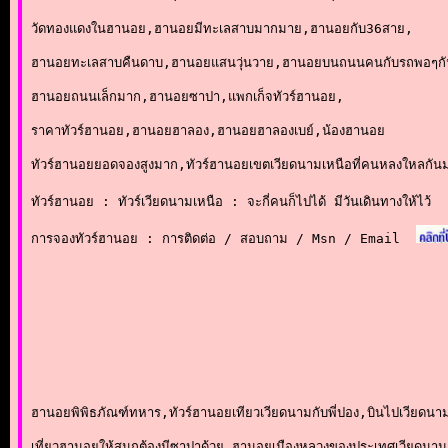
วัดทองแดงในฮานอย,ฮานอยมีทะเลสาบมากมาย,ฮานอยกับ36สาย,
ฮานอยทะเลสาบคืนดาบ,ฮานอยแสนวุ่นวาย,ฮานอยบนถนนคนกับรถพอๆก
ฮานอยถนนเล็กมาก,ฮานอยซาปา,แพกเก็จทัวร์ฮานอย, 
ราคาทัวร์ฮานอย,ฮานอยฮาลอง,ฮานอยฮาลองเบย์,น้องฮานอย
ทัวร์ฮานอยยอดจองสูงมาก,ทัวร์ฮานอยเขตเวียดนามเหนือที่คนหลงใหลกัน
ทัวร์ฮานอย : ทัวร์เวียดนามเหนือ : จะกี่คนก็ไปได้ มีวันเดินทางให้ไว้
การจองทัวร์ฮานอย : การติดต่อ / สอบถาม / Msn / Email
ฮานอยพิพิธภัณฑ์ทหาร,ทัวร์ฮานอยเทียวเวียดนามกับพี่ปอง,บินไปเวียดนา
เที่ยวฮานอยให้สนุกต้องมีซาปาด้วย,ฮานอยเมืองหลวงของประเทศเวียดนา