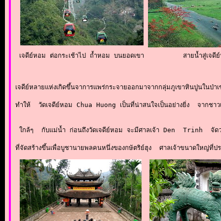
เจดีย์หอม ต่อกระเช้าไป ถ้ำหอม บนยอดเขา
สายน้ำสู่เจดี
เจดีย์หลายแห่งเกิดขึ้นจาการแพร่กระจายออกมาจากกลุ่มภูเขาหินปูนในป่
ทำให้  วัดเจดีย์หอม Chua Huong เป็นที่น่าสนใจเป็นอย่างยิ่ง  จากชาวเ
 ใกล้ๆ  กับแม่น้ำ ก่อนถึงวัดเจดีย์หอม จะมีศาลเจ้า Den  Trinh  จัด
ที่จัดสร้างขึ้นเพื่อบูชานายพลคนหนึ่งของกษัตริย์ฮุง  ศาลเจ้าขนาดใหญ่ที