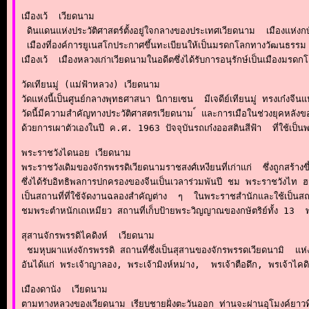
เมืองเว้  เวียดนาม

 ดินแดนแห่งประวัติศาสตร์ตั้งอยู่ใจกลางของประเทศเวียดนาม  เมืองแห่งก
 เมืองที่องค์การยูเนสโกประกาศขึ้นทะเบียนให้เป็นมรดกโลกทางวัฒนธรรม 
เมืองเว้  เมืองหลวงเก่าเวียดนามในอดีตซึ่งได้รับการอนุรักษ์เป็นเม
วัดเทียนมู่ (แม่ฟ้าหลวง) เวียดนาม

วัดแห่งนี้เป็นศูนย์กลางพุทธศาสนา นิกายเซน  มีเจดีย์เทียนมู่ ทรงเก๋งจีนแปด
วัดนี้มีความสำคัญทางประวัติศาสตรเวียดนาม ์ และการเมือในช่วงยุคหลังข
ด้วยการเผาตัวเองในปี ค.ศ. 1963 ปัจจุบันรถเก๋งออสตินสีฟ้า  ที่ใช้เป็นพ
พระราชวังไดนอย เวียดนาม

พระราชวังเดิมของจักรพรรดิเวียดนามราชสงศ์เหงียนที่เก่าแก่  ซึ่งถูกสร้า
ซึ่งได้รับอิทธิพลการปกครองของจีนเป็นเวลาร่วมพันปี ชม พระราชวังไท 
เป็นสถานที่ที่ใช้จัดงานฉลองสำคัญต่าง  ๆ  ในพระราชสำนักและใช้เป็นสถาน
ชมพระตำหนักเถเหมียว สถานที่เก็บป้ายพระวิญญาณของกษัตริย์ทั้ง 13  
สุสานจักรพรรดิไคดิงห์  เวียดนาม

 ชมหุบผาแห่งจักรพรรดิ สถานที่ซึ่งเป็นสุสานของจักรพรรดเวียดนามิ  แห่งร
อันได้แก่ พระเจ้าญาลอง, พระเจ้ามิงห์หม่าง,  พรเจ้าตือดึก, พรเจ้าไคด
เมืองดานัง  เวียดนาม

ตามทางหลวงของเวียดนาม เรียบชายฝั่งตะวันออก ท่านจะผ่านอุโมงค์ยาวที่