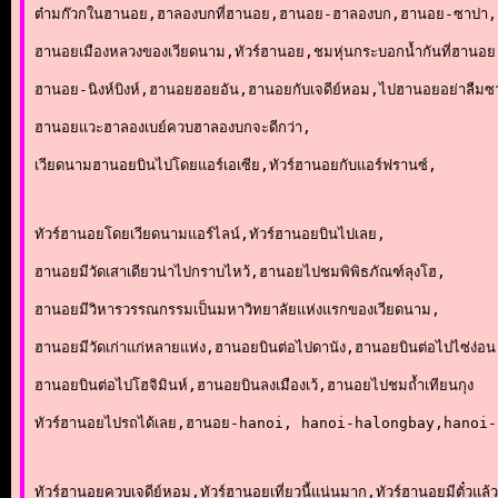
ต๋ามก๊วกในฮานอย,ฮาลองบกที่ฮานอย,ฮานอย-ฮาลองบก,ฮานอย-ซาปา,
ฮานอยเมืองหลวงของเวียดนาม,ทัวร์ฮานอย,ชมหุ่นกระบอกน้ำกันที่ฮานอย
ฮานอย-นิงห์บิงห์,ฮานอยฮอยอัน,ฮานอยกับเจดีย์หอม,ไปฮานอยอย่าลืม
ฮานอยแวะฮาลองเบย์ควบฮาลองบกจะดีกว่า,
เวียดนามฮานอยบินไปโดยแอร์เอเซีย,ทัวร์ฮานอยกับแอร์ฟรานซ์,
ทัวร์ฮานอยโดยเวียดนามแอร์ไลน์,ทัวร์ฮานอยบินไปเลย,
ฮานอยมีวัดเสาเดียวน่าไปกราบไหว้,ฮานอยไปชมพิพิธภัณฑ์ลุงโฮ,
ฮานอยมีวิหารวรรณกรรมเป็นมหาวิทยาลัยแห่งแรกของเวียดนาม,
ฮานอยมีวัดเก่าแก่หลายแห่ง,ฮานอยบินต่อไปดานัง,ฮานอยบินต่อไปไซ่ง่อน
ฮานอยบินต่อไปโฮจิมินห์,ฮานอยบินลงเมืองเว้,ฮานอยไปชมถ้ำเทียนกุง
ทัวร์ฮานอยไปรถได้เลย,ฮานอย-hanoi, hanoi-halongbay,hanoi
ทัวร์ฮานอยควบเจดีย์หอม,ทัวร์ฮานอยเที่ยวนี้แน่นมาก,ทัวร์ฮานอยมีตั๋วแล้