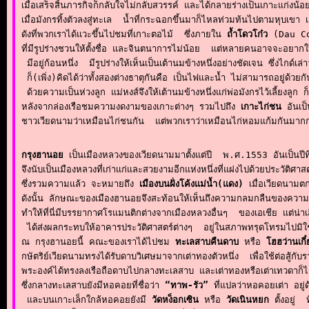
เมื่อเสร็จสิ้นภารกิจก็กลับใจไม่กลับสวรรค์ และได้กลายร่างเป็นเกาะแก่งน้
เมื่อมังกรทิ้งตัวลงสู่ทะเล  น้ำที่กระฉอกขึ้นมาก็ไหลท่วมท้นไปตามหุบเขา 
ดังที่พวกเราได้แวะขึ้นไปชมที่เกาะตอไม้  ซึ่งภายใน 
ถ้ำโดวโก๋ว
 (Dau Co 
ที่มีรูปร่างชวนให้ตั้งชื่อ และจินตนาการไม่น้อย  แต่หลายคนอาจจะอยากให้
 มีอยู่ก้อนหนึ่ง  มีรูปร่างให้เห็นเป็นเต้านมข้างหนึ่งอย่างชัดเจน ซึ่งไกด์เล่
 ก็(เพิ่ง)คิดได้ว่าทั้งสองต่างธาตุกันคือ เป็นไฟและน้ำ ไม่สามารถอยู่ด้ว
 ด้วยความเป็นห่วงลูก แม่หงส์จึงให้เต้านมข้างหนึ่งแก่พ่อมังกรไว้เลี้ยงลูก
หลังจากล่องเรือชมความงดงามของเกาะต่างๆ รวมไปถึง 
เกาะไก่ชน
 อันเป
ชาวเวียดนามว่าเหมือนไก่ชนกัน  แต่พวกเราว่าเหมือนไก่หอมแก้มกันมากกว่า
กรุงฮานอย
 เป็นเมืองหลวงของเวียดนามมาตั้งแต่ปี  พ.ศ.1553 อันเป็นป
จึงนับเป็นเมืองหลวงที่เก่าแก่และสวยงามอีกแห่งหนึ่งที่แฝงไปด้วยประวัติศ
ซึ่งรวมความแล้ว จะหมายถึง 
เมืองบนฝั่งโค้งแม่น้ำ(แดง)
 เมื่อเวียดนามตก
ดังนั้น ลักษณะของเมืองฮานอยจึงสะท้อนให้เห็นถึงความกลมกลืนของความก
ทำให้ที่นี่มีบรรยากาศโรแมนติกต่างจากเมืองหลวงอื่นๆ  ของเอเชีย แต่น
 ได้ส่งผลกระทบให้อาคารประวัติศาสตร์ต่างๆ  อยู่ในสภาพทรุดโทรมไปมิใช่น้อย
ณ กรุงฮานอยนี้ คณะของเราได้ไปชม 
ทะเลสาบคืนดาบ
 หรือ 
โฮฮว่านเกี
กษัตริย์เวียดนามทรงได้รับดาบวิเศษมาจากเต่าทองตัวหนึ่ง  เพื่อใช้ต่อสู้
พระองค์ได้ทรงลงเรือถือดาบไปกลางทะเลสาบ และเต่าทองหรือเต่าเทวดาก็ได้
ซึ่งกลางทะเลสาบยังมีหอคอยที่ชื่อว่า 
“ทาพ-รัว”
 ที่แปลว่าหอคอยเต่า อยู่ด
 และบนเกาะเล็กใกล้หอคอยยังมี 
วัดหง็อกเซิน
 หรือ 
วัดเนินหยก
 ตั้งอยู่ 