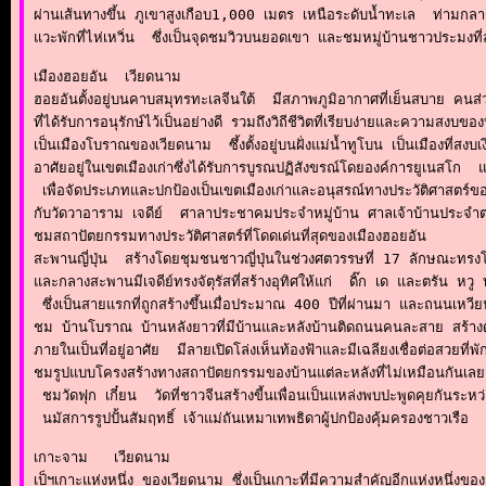
ผ่านเส้นทางขึ้น ภูเขาสูงเกือบ1,000 เมตร เหนือระดับน้ำทะเล  ท่ามกล
แวะพักที่ไห่เหวิ่น  ซึ่งเป็นจุดชมวิวบนยอดเขา และชมหมู่บ้านชาวประมงที่ล
เมืองฮอยอัน  เวียดนาม

ฮอยอันตั้งอยู่บนคาบสมุทรทะเลจีนใต้  มีสภาพภูมิอากาศที่เย็นสบาย คนส
ที่ได้รับการอนุรักษ์ไว้เป็นอย่างดี รวมถึงวิถีชีวิตที่เรียบง่ายและความสงบข
เป็นเมืองโบราณของเวียดนาม  ซึ้งตั้งอยู่บนฝั่งแม่น้ำทูโบน เป็นเมืองที
อาศัยอยู่ในเขตเมืองเก่าซึ่งได้รับการบูรณปฏิสังขรณ์โดยองค์การยูเนสโก 
 เพื่อจัดประเภทและปกป้องเป็นเขตเมืองเก่าและอนุสรณ์ทางประวัติศาสตร์ของ
กับวัดวาอาราม เจดีย์  ศาลาประชาคมประจำหมู่บ้าน ศาลเจ้าบ้านประจำตระ
ชมสถาปัตยกรรมทางประวัติศาสตร์ที่โดดเด่นที่สุดของเมืองฮอยอัน 

สะพานญี่ปุ่น  สร้างโดยชุมชนชาวญี่ปุ่นในช่วงศตวรรษที่ 17 ลักษณะทรงโค้ก
และกลางสะพานมีเจดีย์ทรงจัตุรัสที่สร้างอุทิศให้แก่  ดิ๊ก เด และตรัน 
 ซึ่งเป็นสายแรกที่ถูกสร้างขึ้นเมื่อประมาณ 400 ปีที่ผ่านมา และถนนเหวี
ชม บ้านโบราณ บ้านหลังยาวที่มีบ้านและหลังบ้านติดถนนคนละสาย สร้างด
ภายในเป็นที่อยู่อาศัย  มีลายเปิดโล่งเห็นท้องฟ้าและมีเฉลียงเชื่อต่อสวยที่พ
ชมรูปแบบโครงสร้างทางสถาปัตยกรรมของบ้านแต่ละหลังที่ไม่เหมือนกันเล
 ชมวัดฟุก เกี๋ยน  วัดที่ชาวจีนสร้างขี้นเพื่อนเป็นแหล่งพบปะพูดคุยกันระห
 นมัสการรูปปั้นสัมฤทธิ์ เจ้าแม่ถันเหมาเทพธิดาผู้ปกป้องคุ้มครองชาวเรือ
เกาะจาม   เวียดนาม

เป็ฯเกาะแห่งหนึ่ง ของเวียดนาม ซึ่งเป็นเกาะที่มีความสำคัญอีกแห่งหนึ่งขอ