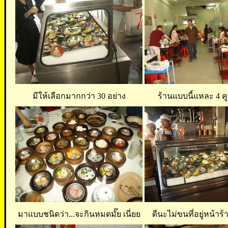
มีให้เลือกมากกว่า 30 อย่าง
ร้านแบบนี้แหละ 4 ค
มาแบบชนิดว่า...จะกินหมดมั๊ย เนี่ยย
ดีนะไม่ขนที่อยู่หน้าร