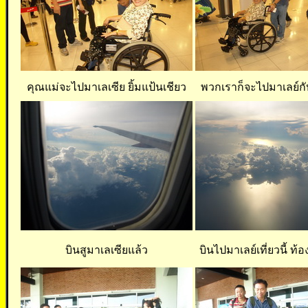
คุณแม่จะไปมาเลเซีย ยิ้มแป้นเชียว
พวกเราก็จะไปมาเลย์กั
บินสูมาเลเซียแล้ว
บินไปมาเลย์เที่ยวนี้ ท