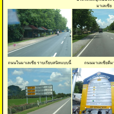
มาเลเซีย
ถนนในมาเลเซีย ราบเรียบสนิทแบบนี้
ถนนมาเลเซียดีม