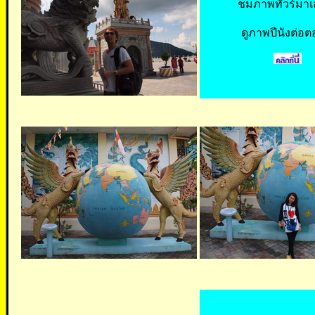
ชมภาพทัวร์มาเ
ดูภาพปีนังต่อต