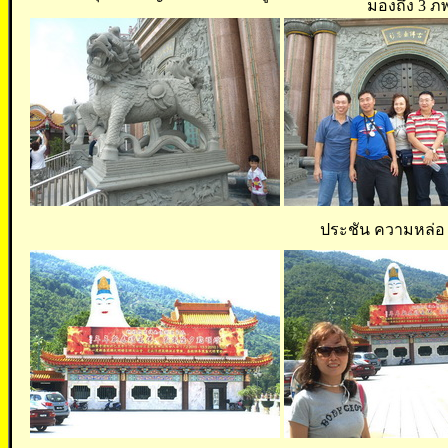
มองถึง 3 ภ
ประชัน ความหล่อ