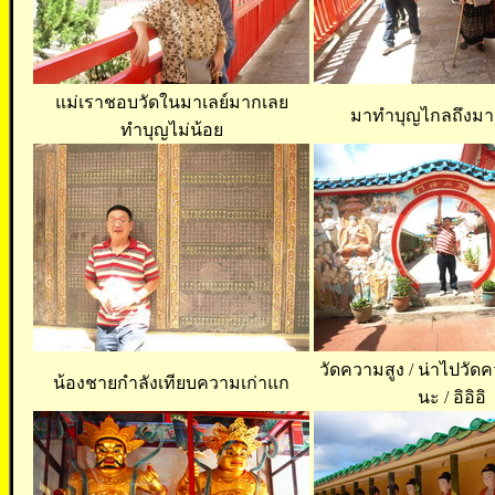
แม่เราชอบวัดในมาเลย์มากเลย
มาทำบุญไกลถึงมาเ
ทำบุญไม่น้อย
วัดความสูง / น่าไปวัดค
น้องชายกำลังเทียบความเก่าแก
นะ / อิอิอิ