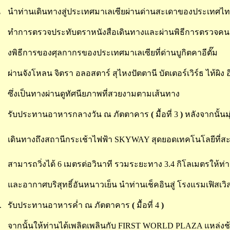
น
นำท่านเดินทางสู่ประเทศมาเลเซียผ่านด่านสะเดาของประเทศไ
ทำการตรวจประทับตราหนังสือเดินทางและผ่านพิธีการตรวจคนเ
งพิธีการของศุลกากรของประเทศมาเลเซียที่ด่านบูกิตคาอีตั๊ม
ผ่านจังโหลน จิตรา อลอสตาร์ สุไหงปัตตานี บัตเตอร์เวิร์ธ ไท้ผิง
ซึ่งเป็นทางผ่านดูทัศนียภาพที่สวยงามตามเส้นทาง
.
รับประทานอาหารกลางวัน ณ ภัตตาคาร
(
มื้อที่ 3
)
หลังจากนั้นมุ
.
เดินทางถึงสถานีกระเช้าไฟฟ้า SKYWAY สุดยอดเทคโนโลยีที่สะ
สามารถวิ่งได้ 6 เมตรต่อวินาที รวมระยะทาง 3.4 กิโลเมตรให้ท
และอากาศบริสุทธิ์อันหนาวเย็น นำท่านเช็คอินสู่ โรงแรมเฟิสเวิ
.
รับประทานอาหารค่ำ ณ ภัตตาคาร
(
มื้อที่ 4
)
จากนั้นให้ท่านได้เพลิดเพลินกับ
FIRST WORLD PLAZA แหล่งช้