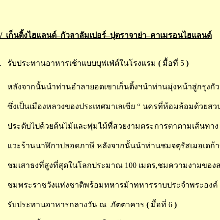
ม / เก็นติ้งไฮแลนด์–กัวลาลัมเปอร์–ปุตราจาย่า–คาเมรอนไฮแลนด์
.
รับประทานอาหารเช้าแบบบุฟเฟ่ต์ในโรงแรม
(
มื้อที่ 5
)
หลังจากนั้นนำท่านอำลายอดเขาเก็นติ้งฯนำท่านมุ่งหน้าสู่กรุงกั
ซึ่งเป็นเมืองหลวงของประเทศมาเลเซีย “ นครที่ห้อมล้อมด้วยสว
ประดับไปด้วยต้นไม้และพุ่มไม้ที่สวยงามตระการตาตามเส้นทาง
แวะร้านนาฬิกาปลอดภาษี หลังจากนั้นนำท่านชมจตุรัสเมอเดก้าศ
ชมเสาธงที่สูงที่สุดในโลกประมาณ 100 เมตร,ชมความงามของส
ชมพระราชวังแห่งชาติพร้อมทหารม้าทหารราบประจำพระองค์ เชิ
.
รับประทานอาหารกลางวัน ณ ภัตตาคาร
(
มื้อที่ 6
)