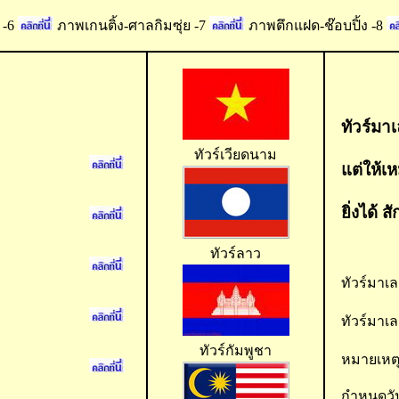
 -6
ภาพเกนติ้ง-ศาลกิมซุ่ย -7
ภาพตึกแฝด-ช๊อบปิ้ง -8
ทัวร์มา
ทัวร์เวียดนาม
แต่ให้เ
ยิ่งได้ 
ทัวร์ลาว
ทัวร์มาเล
ทัวร์มาเล
ทัวร์กัมพูชา
หมายเหตุ
กำหนดวัน