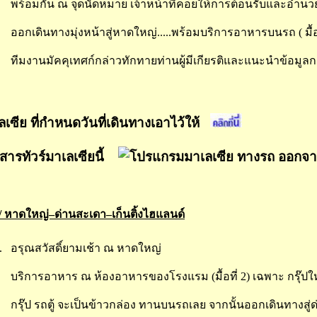
.
พร้อมกัน ณ จุดนัดหมาย เจ้าหน้าที่คอยให้การต้อนรับและอำน
.
ออกเดินทางมุ่งหน้าสู่หาดใหญ่.....พร้อมบริการอาหารบนรถ ( มื้อท
ทีมงานมัคคุเทศก์กล่าวทักทายท่านผู้มีเกียรติและแนะนำข้อมูล
ลเซีย ที่กำหนดวันที่เดินทางเอาไว้ให้
สารทัวร์มาเลเซียนี้
ง / หาดใหญ่–ด่านสะเดา–เก็นติ้งไฮแลนด์
.
อรุณสวัสดิ์ยามเช้า ณ หาดใหญ่
บริการอาหาร ณ ห้องอาหารของโรงแรม (มื้อที่ 2) เฉพาะ กรุ๊ปใ
กรุ๊ป รถตู้ จะเป็นข้าวกล่อง ทานบนรถเลย จากนั้นออกเดินทางสู่