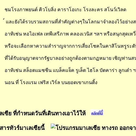
ชมโรงภาพยนต์ คิวโบลิ่ง คาราโอเกะ โรงละคร สโนว์เวิลด
์ และยังได้รวบรวมสถานที่สำคัญต่างๆในโลกมาจำลองไว้อย่าง
อาทิเช่น หอไอเฟล เทพีเสรีภาพ คลองเวนิส ฯลฯ หรือสนุกสุดเ
หรือจะเลือกหาความสำราญจากการเสี่ยงโชคในคาสิโนหรูระดั
ที่ได้รับอนุญาตจากรัฐบาลอย่างถูกต้องตามกฏหมาย เชิญท่านสน
อาทิเช่น สล็อตแมชชีน แบล็คแจ็ค รูเล็ต ไฮโล บัตคาร่า ลูกเต๋า
นอน ที่ โรงแรม เฟริส เวิร์ล บนยอดเขาเกนติ้ง
ลเซีย ที่กำหนดวันที่เดินทางเอาไว้ให้
สารทัวร์มาเลเซียนี้