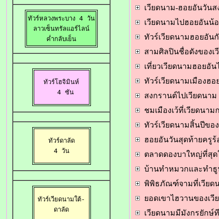
เวียดนาม-
ฮอยอันวันส
ทัวร์หลวงพระบาง 4 วัน

เวียดนามไป
ฮอยอันน้อ
ลาวเซ็นทรัลแอร์ไลน์

ทัวร์เวียดนาม
ฮอยอันก
 ค่ำกลับเย็น 
สามศิลปินชื่อดังของเ
เที่ยวเวียดนาม
ฮอยอันไ
ทัวร์เวียดนามเมือ
งฮอ
ทัวร์โฮจิมินห์

  4 ซัน
สงกรานต์ไปเวียดนาม
ชมเมืองเว้ที่เวียดนาม
ทัวร์เวียดนามสิ้นปีขอ
ฮอยอันวันสุดท้ายครูร
ทัวร์ดาลัด

 4 วัน 
ตลาดดองบาใหญ่ที่สุ
บ้านทำหมวกและทำธูป
พิพิธภัณฑ์จามที่เวีย
ยอดเขาไฮวานของเวี
ทัวร์เวียดนามใต้-

ดาลัด
เวียดนามมีมังกรยักษ์ท