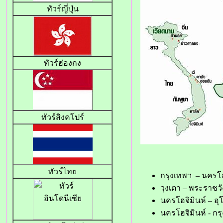
ทัวร์ญี่ปุ่น
ทัวร์ฮ่องกง
ทัวร์สิงคโปร์
ทัวร์ไทย
กรุงเทพฯ – นครโฮจ
วุงเตา – พระราชว
นครโฮจิมินห์ – อุ
นครโฮจิมินห์ - กร