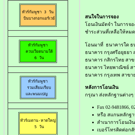
ทัวร์กัมพูชา 3 วัน

สนใจในการจอง
 บินบางกอกแอร์เวย์
โอนเงินมัดจำ ในการจอง
ชำระส่วนที่เหลือให้หมด
โอนมาที่ ธนาคารใด ธน
ทัวร์กัมพูชา

  ควบเวียดนามใต้ 

ธนาคาร กรุงศรีอยุธยา ส
 6 วัน
ธนาคาร กสิกรไทย สาขา 
ธนาคาร ไทยพาณิชย์ สาขา
ธนาคาร กรุงเทพ สาขาย่อ
ทัวร์กัมพูชา

หลังการโอนเงิน
 รวมเสียมเรียบ

และพนมเปญ 
กรุณา ส่งหลักฐานต่างๆ ที่แจ
Fax 02-9481866,
หรือ สแกนหลักฐาน 
ทัวร์เมดาน-หาดใหญ่

สำเนาการโอนเงิน
 5 วัน
เบอร์โทรติดต่อกลั