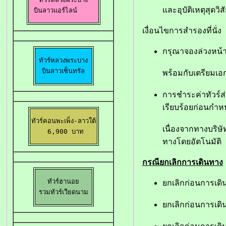
และอุบัติเหตุสุดว
 บินลาวแอร์ไลน์
เงื่อนไขการสำรองที่นั่ง
กรุณาจองล่วงหน้า
ทัวร์หลวงพระบาง

บินลาวเซ็นทรัล
พร้อมกับเตรียมเอ
การชำระค่าทัวร์ส่
เรียบร้อยก่อนกำ
ทัวร์คอนพะเพ็ง-ลาวใต้

เนื่องจากทางบริษั
 6,900 บาท
ทางโดยอัตโนมัติ
กรณียกเลิกการเดินทาง
ทัวร์ฮานอย

ยกเลิกก่อนการเดิ
รวมทัวร์เวียดนาม
ยกเลิกก่อนการเดิน