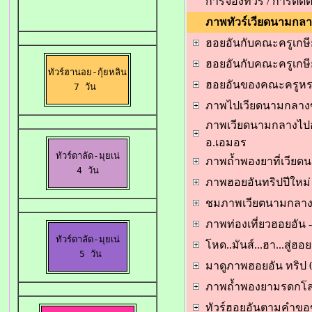
การจองทัวร /
การติดต่
ภาพทัวร์เวียดนามกลา
ฮอยอันกับคณะครูเกษีย
ฮอยอันกับคณะครูเกษ
ทัวร์ฮานอย-กุ้ยหลิน

ฮอยอันของคณะครูหร
7 วัน 
ภาพไปเวียดนามกลางข
ภาพเวียดนามกลางไปอา
อ.เอมอร
ทัวร์ดาลัด-มุยเน่

ภาพถ้ำพองยาที่เวียดน
4 วัน
ภาพฮอยอันทริปปีใหม่ ข
ชมภาพเวียตนามกลาง-
ภาพท่องเที่ยวฮอยอัน -
ทัวร์ดาลัด-มุยเน่

โหด..มันส์...ฮา...สู่ฮ
 5 วัน
มาดูภาพฮอยอัน ทริป 0
ภาพถ้ำพองยามรดกโลกเ
ทัวร์ฮอยอันตามคำขอข