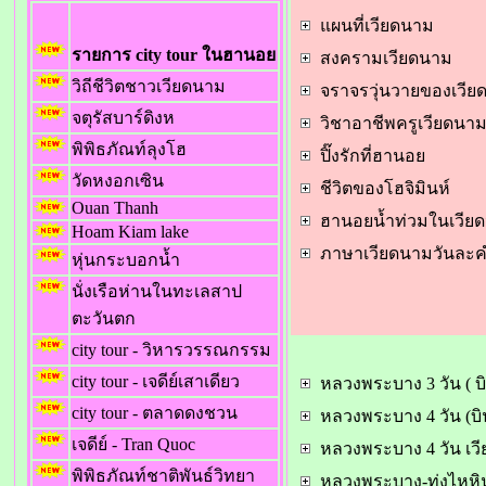
แผนที่เวียดนาม
รายการ city tour ในฮานอย
สงครามเวียดนาม
วิถีชีวิตชาวเวียดนาม
จราจรวุ่นวายของเวีย
จตุรัสบาร์ดิงห
วิชาอาชีพครูเวียดนา
พิพิธภัณท์ลุงโฮ
ปิ๊งรักที่ฮานอย
วัดหงอกเซิน
ชีวิตของโฮจิมินห์
Ouan Thanh
ฮานอยน้ำท่วม
ในเวีย
Hoam Kiam lake
ภาษาเวียดนามวันละ
หุ่นกระบอกน้ำ
นั่งเรือห่านในทะเลสาป
ตะวันตก
city tour - วิหารวรรณกรรม
city tour - เจดีย์เสาเดียว
หลวงพระบาง 3 วัน ( บ
city tour - ตลาดดงชวน
หลวงพระบาง 4 วัน (บิ
เจดีย์ - Tran Quoc
หลวงพระบาง 4 วัน เว
พิพิธภัณท์ชาติพันธ์วิทยา
หลวงพระบาง-ทุ่งไหหิน