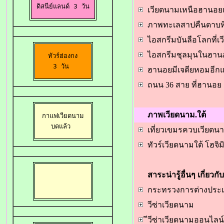
 ดิสนีย์แลนด์ 3 วัน 
เวียดนามเหนือ
ฮานอย
ภาพทะเลสาปคืนดาบท
ไอสกรีมบันลือโลกที่
ไอสกรีมชุลมุนในฮาน
ทัวร์ฮ่องกง

3 วัน 
ฮานอยมีเจดียหอมอีกแห
ถนน 36 สาย ที่ฮานอ
ภาพเวียดนาม.ใต้
กาแฟเวียดนาม

บดแล้ว 
เที่ยวเขมรควบเวียดนา
ทัวร์เวียดนามใต้ โฮจิ
สาระน่ารู้อื่นๆ เกี่ยวก
กระทรวงการต่างประ
วีซ่าเวียดนาม
ีวีซ่าเวียดนามออนไลน์