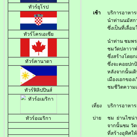
ทัวร์ยุโรป
เช้า
บริการอาหา
นำท่านนมัสกา
ซึ่งเป็นที่เ
ทัวร์โครเอเซีย
นำท่าน ชมพระ
ชมวัดปลาวาฬ 
ซึ่งสร้างโดย
ทัวร์คานาดา
ซึ่งจะคอยปกป
หลังจากนั้นเดิ
เมืองเอกของเ
ชมชีวิตความเป
ทัวร์ฟิลิปปินส์
เที่ยง
บริการอา
บ่าย
ชม
ย่านไชน่
ทัวร์อเมริกา
จากนั้นชม วั
ที่สร้างอุทิศ