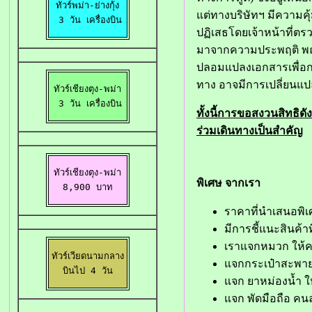
ทัวร์พม่า-ย่างกุ้ง

แต่ทางบริษัทฯ มีความคุ้
 3 วัน เครื่องบิน
ปฏิเสธโดยเจ้าหน้าที่ตร
มาจากความประพฤติ พฤติ
ปลอมแปลงเอกสารเพื่อกา
ทาง อาจมีการเปลี่ยนแป
ทัวร์เชียงตุง-พม่า

 3 วัน เครื่องบิน
ทั้งนี้การขอสงวนสิทธิด
ร่วมเดินทางเป็นสำคัญ
ทัวร์เชียงตุง-พม่า

พิเศษ จากเรา
8,900 บาท
ราคาที่นำเสนอพิเ
มีการชี้แนะสินค้า
เราแจกหมวก ให้ค
ทัวร์เวียดนามกลาง

แจกกระเป๋าสะพาย
 บินไป 4 วัน 
แจก ยาหม่องน้ำ ใ
แจก พัดมือถือ คน