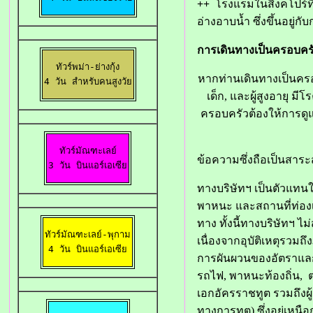
++
โรงแรมในสิงคโปร์ที่มี
อ่างอาบน้ำ ซึ่งขึ้นอย
การเดินทางเป็นครอบคร
ทัวร์พม่า-ย่างกุ้ง

หากท่านเดินทางเป็นครอ
4 วัน สำหรับคนสูงวัย
เด็ก, และผู้สูงอายุ ม
ครอบครัวต้องให้การดู
ทัวร์มัณฑะเลย์

ข้อความซึ่งถือเป็นสาระสำ
3 วัน บินแอร์เอเซีย
ทางบริษัทฯ เป็นตัวแท
พาหนะ และสถานที่ท่องเ
ทาง ทั้งนี้ทางบริษัทฯ 
ทัวร์มัณฑะเลย์-พุกาม

เนื่องจากอุบัติเหตุรวม
4 วัน บินแอร์เอเซีย
การผันผวนของอัตราแลกเ
รถไฟ, พาหนะท้องถิ่น, ต
เอกอัครราชทูต รวมถึงผ
ทางการทูต) ซึ่งอยู่เหน