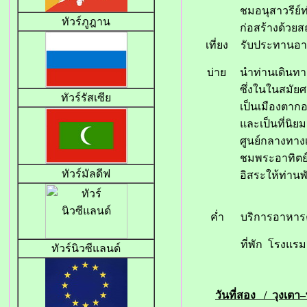
ชมอนุสาวรีย์ท
ทัวร์ภูฎาน
ก่อสร้างด้วยส
เที่ยง
รับประทานอา
บ่าย
นำท่านเดินทาง
ซึ่งในในสมัยศต
ทัวร์รัสเซีย
เป็นเมืองตากอ
และเป็นที่นิย
ศูนย์กลางทา
ชมพระอาทิตย์
ทัวร์มัลดีฟ
อิสระให้ท่านพ
ค่ำ
บริการอาหาร
ที่พัก โรงแร
ทัวร์นิวซีแลนด์
วันที่สอง / วุงเต