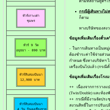
ตามที่สถานทูตฯ เ
กรณีผู้เดินทางไม่
ทัวร์เกาะเต่า

ก็ตาม
ชุมพร
ทางบริษัทของสงว
ข้อมูลเพิ่มเติมเรื่องตั๋วเค
ทัวร์ 9 วัด

- ในการเดินทางเป็นหมู
อยุธยา 
- 890 บาท
ต้องชำระค่าใช้จ่ายส่วนต
กำหนด ซึ่งทางบริษัทฯ
เครื่องบินไปแล้ว (กรณ
ทัวร์สิบสองปันนา

ข้อมูลเพิ่มเติมเรื่องโรงแ
12,900 บาท 
++
เนื่องจากการวางแปลน
(Twin/Double) และห้องพั
++
กรณีที่มีงานจัดประช
ทัวร์สิบสองปันนา

สงวนสิทธิ์ในการปรับเปล
 4 วัน บินลงเชียงราย