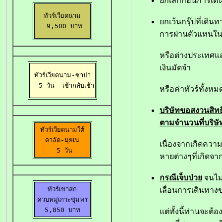
ยกเลิกก่อนการเดิน
ทัวร์เวียดนาม

ยกเว้นกรุ๊ปที่เดิ
 9,500 บาท
การผ่านตัวแทนใ
หรือต่างประเทศและ
เงินมัดจำ
ทัวร์เวียดนาม-ซาปา

  5 วัน 
 เช้ากลับเช้า
หรือค่าทัวร์ทั้งหม
บริษัทขอสงวนสิทธ
ตามจำนวนที่บริษ
ทัวร์เวียดนามใต้

ดาลัด-มุยเน่

เนื่องจากเกิดความ
  5 วัน 
หายต่างๆที่เกิดจ
กรณีเจ็บป่วย
จนไม่
ทัวร์เขาสก

เลื่อนการเดินทา
ควบหมู่เกาะชุมพร

5,850 บาท
แต่ทั้งนี้ท่านจะต