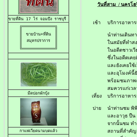
วันที่สาม / นครโฮจ
ขายที่ดิน 17 ไร่
 จอมบึง ราชบุรี 
เช้า
บริการอาหาร
ขายบ้าน+ที่ดิน

นำท่านเดินทางส
สมุทรปราการ
ในสมัยที่ทำ
ในอดีตชาวเวีย
ซึ่งในอดีตเค
และยังเคยใช้
และอุโมงค์นี้
พร้อมชมภาพถ
สมควรแก่เวลา
มีดปอกผักบุ้ง
เที่ยง
บริการอาห
บ่าย
นำท่านชม พิพ
และอาวุธ ปืน 
จากนั้นชม ท
สถานที่สำคัญ
กาแฟเวียดนามบดแล้ว