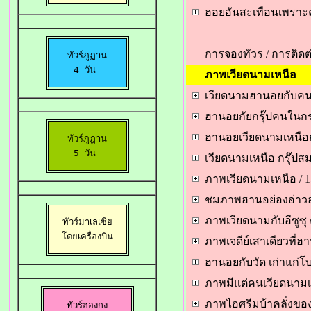
ฮอยอันสะเทือนเพราะค
การจองทัวร /
การติดต่
ทัวร์ภูฏาน

4 วัน 
ภาพ
เวียดนามเหนือ
เวียดนามฮานอยกับคน
ฮานอยกัยกรุ๊ปคนในกร
ฮานอยเวียดนามเหนือก
ทัวร์ภูฎาน

5 วัน 
เวียดนามเหนือ กรุ๊ป
ภาพเวียดนามเหนือ / 
ชมภาพฮานอย่องอ่าว
ภาพเวียดนามกับอีซูซุ
ทัวร์มาเลเซีย

 โดยเครื่องบิน 
ภาพเจดีย์เสาเดียวที่ฮ
ฮานอยกับวัด เก่าแก่โ
ภาพ
มีแต่คนเวียดนามเท
ภาพ
ไอศรีมบ้าคลั่งขอ
ทัวร์ฮ่องกง
