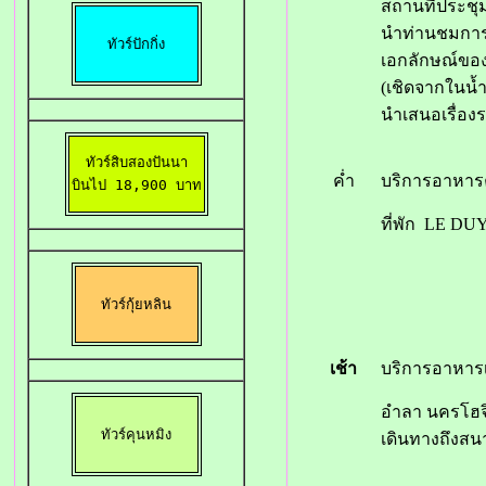
สถานที่ประช
นำท่านชมกา
ทัวร์ปักกิ่ง
เอกลักษณ์ขอ
(เชิดจากในน
นำเสนอเรื่อง
ทัวร์สิบสองปันนา

ค่ำ
บริการอาหาร
บินไป 18,900 บาท
ที่พัก LE DUY
ทัวร์กุ้ยหลิน
เช้า
บริการอาหา
อำลา นครโฮจิม
ทัวร์คุนหมิง
เดินทางถึงสน