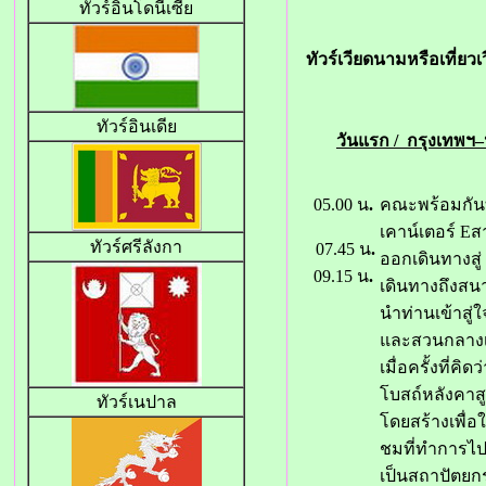
ทัวร์อินโดนีเซีย
ทัวร์เวียดนามหรือเที่ยวเ
ทั
วร์อินเดีย
วันแรก / กรุงเทพฯ–
05.00 น
.
คณะพร้อมกันท
เคาน์เตอร์ E
ทัวร์ศรีลังกา
07.45 น
.
ออกเดินทางสู่
09.15 น
.
เดินทางถึงสนา
นำท่านเข้าสู
และสวนกลางเม
เมื่อครั้งที่
โบสถ์หลังคาสู
ทัวร์เนปาล
โดยสร้างเพื่
ชมที่ทำการไปร
เป็นสถาปัตยก