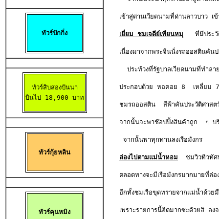
เข้าสู่ด่านเวียดนามที่ด่านลาวบาว เข้า
ทัวร์ปักกิ่ง
เยี่ยม ชมเจดีย์เทียนหมุ
   ที่มีประว
เนื่องมาจากพระจีนนั่งรถออสตินคันประวั
  ประท้วงที่รัฐบาลเวียดนามที่ทำลา
ประกอบด้วย หอคอย 8  เหลี่ยม 7 ช
ทัวร์สิบสองปันนา

บินไป 18,900 บาท
ชมรถออสติน  สีฟ้าคันประวัติศาสตร์ท
จากนั้นจะพาช๊อปปิ้งสินค้าถูก  ๆ บริ
 จากนั้นพาทุกท่านลงเรือมังกร 

ทัวร์กุ้ยหลิน
ล่องไปตามแม่น้ำหอม
  ชมวิวทิวทัศน
ตลอดทางจะมีเรือมังกรมากมายที่ล่อง
อีกทั้งชมเรือขุดทรายจากแม่น้ำด้วยม
เพราะรายการนี้ฮิตมากซะด้วยสิ ล
ทัวร์คุนหมิง