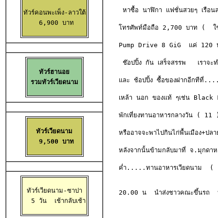
 หาซื้อ นาฬิกา แฟชั่นสวยๆ เรือ
ทัวร์คอนพะเพ็ง-ลาวใต้

 6,900 บาท
โทรศัพท์มือถือ 2,700 บาท (  ใช
Pump Drive 8 GiG  แค่ 120 บ
 ช๊อปปิ้ง กัน เสร็จสรรพ   เราจะทำ
ทัวร์ฮานอย

และ ช้อปปิ้ง ซื้อของฝากอีกทีที่...
รวมทัวร์เวียดนาม
เหล้า นอก ของแท้ ๆเช่น Black
พักเที่ยงทานอาหารกลางวัน ( 11 )
ทัวร์เวียดนาม

หรืออาจจะพาไปกินไก่พื้นเมือง+ปล
 9,500 บาท
หลังจากนั้นข้ามกลับมาที่ จ.มุกดาห
ค่ำ.....ทานอาหารเวียดนาม  ( 12 
ทัวร์เวียดนาม-ซาปา

20.00 น  นำส่งชาวคณะขึ้นรถ  ที่
  5 วัน 
 เช้ากลับเช้า