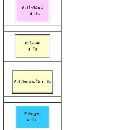
ทัวร์โฮจิมินห์

  4 ซัน
ทัวร์ดาลัด

 4 วัน 
ทัวร์เวียดนามใต้-ดาลัด
ทัวร์ภูฏาน

4 วัน 