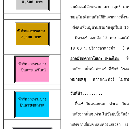
8,500 บาท
จนต้องแพ้เวียตนาม เพราะฤทธ์ คนร
ชมอุโมงค์หลบภัยใต้ดินจากการทิ้งระ
 ซึ่งคนทั้งหมู่บ้านช่วยกันขุดในปี 
ทัวร์หลวงพระบาง 

7,500 บาท 
  มีทางเข้าออกถึง 13 ทาง และได้อา
18.00 น บริการอาหารค่ำ   ( 9
อาจมีจัดคาราโฮเกะ เพลงไทย
   ให
ทัวร์หลวงพระบาง

 หลังจากนั้นนำท่านเข้าที่พักที่ โ
 บินลาวแอร์ไลน์
หมายเหตุ
   หากคณะทัวร์  ไม่สาม
วันที่ห้า.........
ทัวร์หลวงพระบาง

  ตื่นเช้ากันหน่อยนะ  ทำเวลากัน
บินลาวเซ็นทรัล
 หลังจากนั้นจะท่านไปช๊อปปปิ้งกันอีก
หลังจากเยี่ยมชมสมควรแก่เวลา  เรา