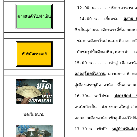
 12.00 น......บริการอาหารกลาง
ขายสินค้าไม่จำเป็น
  14.00 น.  เยี่ยมชม  
สุสาน 
ซึ่งเป็นสุสานของจักรพรรดิ์ที่ออกแบ
 ชมภาพมังกรในม่านเมฆที่วาดจากจิตร
 กับชมรูปปั้นตุ๊กตาหิน,ทหารม้า  เหม
ทัวร์มัณฑะเลย์
15.00 น...... เข้าสู่ เมืองดานั
ลอดอุโมงค์ไฮวาน
 ความยาว 6 กม ใ
สู่เมืองเศรษฐกิจ ดานัง  ขึ้นสะพาน
16.30น. พาไปชม  
มังกรยักษ์ 
จนบังเกิดเป็น  มังกรขนาดใหญ่ สวยง
พัดเวียดนาม
ออกจากเมืองดานัง เข้าสู่เมืองเว้ไปยั
17.30 น. เข้าถึง
หมู่บ้านหินอ่อ