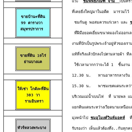
แวะ
ชมพิพิธภัณฑ์ จาม
เป็นที
ที่เคยยิ่งใหญ่มาในอดีต  มารวมไว้

ขายบ้าน+ที่ดิน

 ชมกันดู พอสมควรแก่เวลา และ 
ช
99 ตารางวา 

สมุทรปราการ 
 ที่ฝีมือยอดเยี่ยมขนาดมองไม่ออกเล
งานที่ปักเป็นรูปพระเจ้าอยู่หัวของเร
แท้ที่จริงแล้วปักลงไปตามลายผ้า ทีล
ขายที่ดิน 10ไร่

ย่านบางแค
 ใช้เวลามากกว่าจะได้ 1  ชิ้นงาน 
12.30 น.   ทานอาหารกลางวัน  
15.30 น.   พาชมเขตแดนระหว่าง 
ให้เช่า โกดัง+ที่ดิน

 303 วา 

บริเวณแม่น้ำเบนไห่  ที่ นายพล แมกน
 รามอินทรา
แยกดินแดนระหว่างเวียดนามเหนือแล
มุ่งหน้าไป
ชมอุโมงค์วินห์มอคห์
  ที
ทัวร์หลวงพระบาง 

รับรองว่า เห็นแล้วต้องทึ่ง..กันทุก