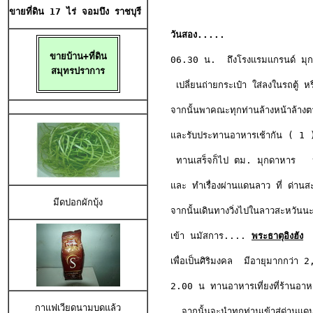
ขายที่ดิน 17 ไร่
จอมบึง ราชบุรี 
วันสอง.....
ขายบ้าน+ที่ดิน

06.30 น.  ถึงโรงแรมแกรนด์ มุก
สมุทรปราการ
 เปลี่ยนถ่ายกระเป๋า ใส่ลงในรถตู้ ห
จากนั้นพาคณะทุกท่านล้างหน้าล้างตา
และรับประทานอาหารเช้ากัน ( 1 ) 
 ทานเสร็จก็ไป ตม. มุกดาหาร   ห
และ ทำเรื่องผ่านแดนลาว ที่ ด่านส
มีดปอกผักบุ้ง
จากนั้นเดินทางวิ่งไปในลาวสะหวันน
เข้า นมัสการ.... 
พระธาตุอิงฮัง
  
เพื่อเป็นศิริมงคล  มีอายุมากกว่า 2
2.00 น ทานอาหารเที่ยงที่ร้านอาห
กาแฟเวียดนามบดแล้ว
  จากนั้นจะนำทุกท่านเข้าสู่ด่านแด