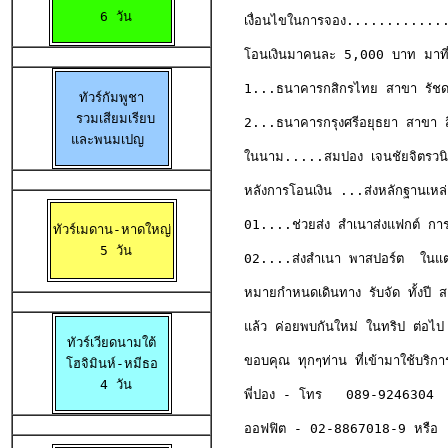
 6 วัน
เงื่อนไขในการจอง............
โอนเงินมาคนละ 5,000 บาท มาท
1...ธนาคารกสิกรไทย สาขา รัชดา
ทัวร์กัมพูชา

 รวมเสียมเรียบ

2...ธนาคารกรุงศรีอยุธยา สาขา สี
และพนมเปญ 
ในนาม.....สมปอง เจนชัยจิตรวนิ
หลังการโอนเงิน ...ส่งหลักฐานเหล
01....ช่วยส่ง สำเนาส่งแฟกต์ การโ
ทัวร์เมดาน-หาดใหญ่

 5 วัน
02....ส่งสำเนา พาสปอร์ต  ในแต่
หมายกำหนดเดินทาง รับจัด ทั้งปี ส
แล้ว ค่อยพบกันใหม่ ในทริป ต่อไป
ทัวร์เวียดนามใต้

ขอบคุณ ทุกๆท่าน ที่เข้ามาใช้บริกา
 โฮจิมินห์-หมีธอ 

 4 วัน
พี่ปอง - โทร   089-9246304 
ออฟฟิต - 02-8867018-9 หรือ