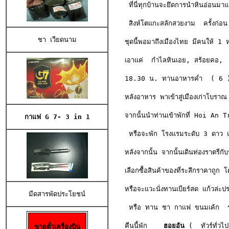
 ที่นี่ทุกบ้านจะยึดการนำหินอ่อนมาแป
 สิงห์โตแกะสลักสวยงาม  ครั้งก่อน 
ชา เวียดนาม
ชุดนี้พอมาถึงเมืองไทย มีคนให้ 1
เอาแค่  กำไลหินเอย, สร้อยคอ,  เค
18.30 น. ทานอาหารค่ำ  ( 6 ) 
หลังอาหาร พาเข้าสู่เมืองเก่าโบรา
จากนั้นนำท่านเข้าพักที่ Hoi An 
กาแฟ G 7- 3 in 1
 หรือจะพัก โรงแรมระดับ 3 ดาว แต
หลังจากนั้น จากนั้นเดินท่องราตรี
เลือกซื้อสินค้าของที่ระลึกราคาถูก
หรือจะแวะนั่งทานเบียร์สด แก้วล่
มีดสารพัดประโยชน
 หรือ ทาน ชา กาแฟ ขนมเค้ก  รสช
คืนนี้พัก    
ฮอยอัน
 (  ทัวร์ทั่วไ
ขายตั๋วเครื่องบิน
