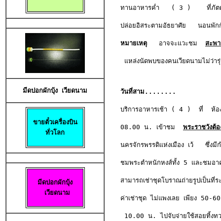
ทานอาหารค่ำ   ( 3 )    ที่ภัตตาค
หมายเหตุ
   อาจจะแวะชม
สะพาน
 แหล่งนัดพบของคนเวียดนามไม่ว่
มีดปอกผักบุ้
ง 
เวียดนาม
วันที่สาม........ 
บริการอาหารเช้า ( 4 )  ที่  ห้อง
08.00 น. เข้าชม  
พระราชวังต้อ
ทั่วโลก
นครจักรพรรดิแห่งเมือง เว้   ซึ่งมี
ชมพระตำหนักหงส์ทั้ง 5 และชมอาคา
สามารถเช่าชุดโบราณถ่ายรูปเป็นที่ระล
มีดปอกผักบุ้
ง

เวียดนาม
ค่าเช่าชุด ไม่แพงเลย เพียง 50-60 
 10.00 น. ไปจับจ่ายใช้สอยทิ้งทวน