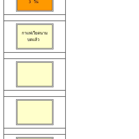
3 วัน 
กาแฟเวียดนาม

บดแล้ว 