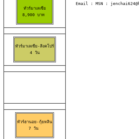
Email : MSN : jenchai624@
ทัวร์มาเลเซีย

8,900 บาท 
ทัวร์มาเลเซีย-สิงคโปร์

 4 วัน 
ทัวร์ฮานอย-กุ้ยหลิน

7 วัน 