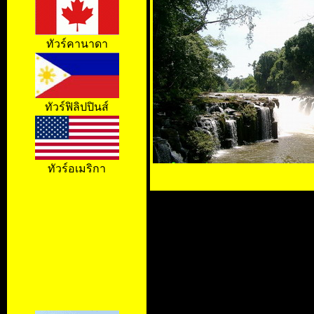
ทัวร์คานาดา
ทัวร์ฟิลิปปินส์
ทัวร์อเมริกา