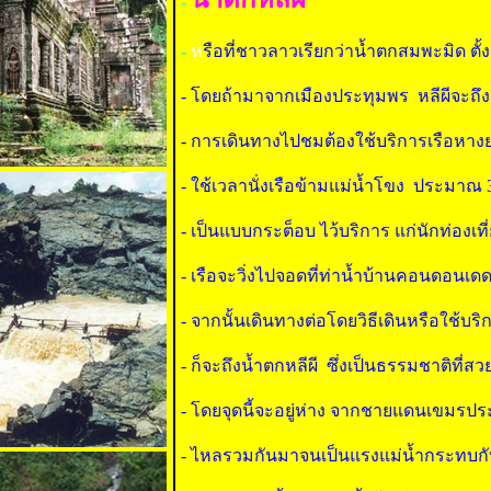
-
-
ห
รือที่ชาวลาวเรียกว่าน้ำตกสมพะมิด ตั
- โดยถ้ามาจากเมืองประทุมพร หลีผีจะถึ
- การเดินทางไปชมต้องใช้บริการเรือหางยา
- ใช้เวลานั่งเรือข้ามแม่น้ำโขง ประมาณ 3
- เป็นแบบกระต็อบ ไว้บริการ แก่นักท่องเที
- เรือจะวิ่งไปจอดที่ท่าน้ำบ้านคอนดอนเดด ซ
- จากนั้นเดินทางต่อโดยวิธีเดินหรือใช้บร
- ก็จะถึงน้ำตกหลีผี ซึ่งเป็นธรรมชาติที่
- โดยจุดนี้จะอยู่ห่าง จากชายแดนเขมรปร
- ไหลรวมกันมาจนเป็นแรงแม่น้ำกระทบกับ 