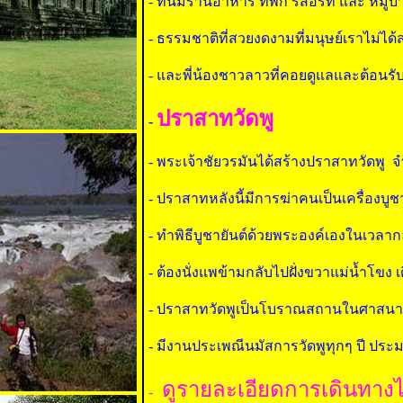
- ที่นี่มีร้านอาหาร ที่พัก รีสอร์ท และ หมู่
- ธรรมชาติที่สวยงดงามที่มนุษย์เราไม่ได้
- และพี่น้องชาวลาวที่คอยดูแลและต้อนร
ปราสาทวัดพู
-
- พระเจ้าชัยวรมันได้สร้างปราสาทวัดพู จ
- ปราสาทหลังนี้มีการฆ่าคนเป็นเครื่องบูช
- ทำพิธีบูชายันต์ด้วยพระองค์เองในเวล
- ต้องนั่งแพข้ามกลับไปฝั่งขวาแม่น้ำโขง
- ปราสาทวัดพูเป็นโบราณสถานในศาสนาฮิน
- มีงานประเพณีนมัสการวัดพูทุกๆ ปี ปร
ดูรายละเอียดการเดินทาง
-