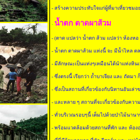
- สร้างความประทับใจแก่ผู้ที่มาเที่ยวชมอย่
น้ำตก ตาดผาส้วม
-
- (ตาด แปลว่า น้ำตก ส้วม แปลว่า ห้องหอ 
- น้ำตก ตาดผาส้วม แห่งนี้ จะ มีน้ำไหล ต
- มีลักษณะเป็นแท่งๆเหมือนได้นำแท่งหิน
- ซึ่งตรงนี้ เรียกว่า ถ้ำบาเจียง และ ถัดมา
- ซึ่งเป็นสถานที่เกี่ยวข้องกับนิทานอัน
- และหลาย ๆ สถานที่จะเกี่ยวข้องกับความ
- ทั่วบริเวณรอบๆนี้ เต็มไปด้วยป่าไม้นานา
- พร้อมแวดล้อมด้วยสถานที่พัก และ ห้อ