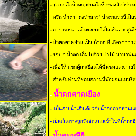
-
(
ตาด คือน้ำตก,ฟานคือชื่อของสัตว์ป่า คล
- หรือ น้ำตก "ดงหัวสาว" น้ำตกแห่งนี้เป็
- อากาศหนาวเย็นตลอดปีเป็นเส้นทางสู่เ
- น้ำตกตาดฟาน เป็น น้ำตก ที่ เกิดจากกา
- รอบ ๆ น้ำตก เต็มไปด้วย ป่าไม้ นานาพ
- เพื่อให้้ แขกผู้มาเยือนได้ชื่นชมและภาย
- สำหรับท่านที่ชอบสถานที่พักผ่อนแบบรีส
น้ำตกตาดเยือง
-
- เป็นสายน้ำเส้นเดียวกับน้ำตกตาดฟาน
- เป็นเส้นทางลูกรังอัดแน่นเข้าไปที่น้ำตกอ
น้ำตกหลีผี