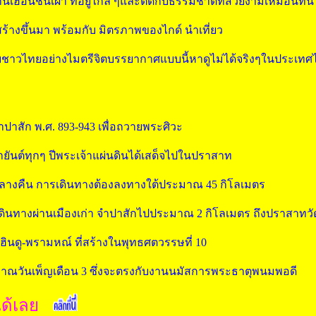
บ้านเฮือนชนเผ่า ที่อยู่ไกล้ ๆและติดกับธรรมชาติที่สวยงามเหมือนที่นี่
สร้างขึ้นมา พร้อมกับ มิตรภาพของไกด์ นำเที่ยว
ับชาวไทยอย่างไมตรีจิตบรรยากาศแบบนี้หาดูไม่ได้จริงๆในประเทศ
ำปาสัก พ.ศ. 893-943 เพื่อถวายพระศิวะ
ายันต์ทุกๆ ปีพระเจ้าแผ่นดินได้เสด็จไปในปราสาท
ากลางคืน การเดินทางต้องลงทางใต้ประมาณ 45 กิโลเมตร
 เดินทางผ่านเมืองเก่า จำปาสักไปประมาณ 2 กิโลเมตร ถึงปราสาทวั
ดู-พรามหณ์ ที่สร้างในพุทธศตวรรษที่ 10
ะมาณวันเพ็ญเดือน 3 ซึ่งจะตรงกับงานนมัสการพระธาตุพนมพอดี
ได้เลย