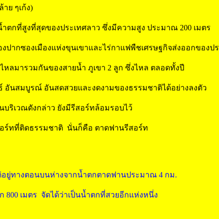
้าย ๆเก้ง)
นน้ำตกที่สูงที่สุดของประเทศลาว ซึ่งมีความสูง ประมาณ 200 เมตร
มืองปากซองเมืองแห่งขุนเขาและไร่กาแฟพืชเศรษฐกิจส่งออกของป
รไหลมารวมกันของสายน้ำ ภูเขา 2 ลูก ซึ่งไหล ตลอดทั้งปี
ันธ์ อันสมบูรณ์ อันสดสวยและงดงามของธรรมชาติได้อย่างลงตัว
ในบริเวณดังกล่าว ยังมีรีสอร์ทล้อมรอบไว้
อร์ทที่ติดธรรมชาติ นั่นก็คือ ตาดฟานรีสอร์ท
แต่อยู่ทางตอนบนห่างจากน้ำตกตาดฟานประมาณ 4 กม.
ีก 800 เมตร จัดได้ว่าเป็นน้ำตกที่สวยอีกแห่งหนึ่ง