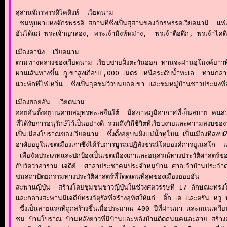
สุสานจักรพรรดิไคดิงห์  เวียดนาม

 ชมหุบผาแห่งจักรพรรดิ สถานที่ซึ่งเป็นสุสานของจักรพรรดเวียดนามิ  แห่งร
อันได้แก่ พระเจ้าญาลอง, พระเจ้ามิงห์หม่าง,  พรเจ้าตือดึก, พรเจ้าไคด
เมืองดานัง  เวียดนาม

ตามทางหลวงของเวียดนาม เรียบชายฝั่งตะวันออก ท่านจะผ่านอุโมงค์ยาวที่
ผ่านเส้นทางขึ้น ภูเขาสูงเกือบ1,000 เมตร เหนือระดับน้ำทะเล  ท่ามกล
แวะพักที่ไห่เหวิ่น  ซึ่งเป็นจุดชมวิวบนยอดเขา และชมหมู่บ้านชาวประมงที่ล
เมืองฮอยอัน  เวียดนาม

ฮอยอันตั้งอยู่บนคาบสมุทรทะเลจีนใต้  มีสภาพภูมิอากาศที่เย็นสบาย คนส
ที่ได้รับการอนุรักษ์ไว้เป็นอย่างดี รวมถึงวิถีชีวิตที่เรียบง่ายและความสงบข
เป็นเมืองโบราณของเวียดนาม  ซึ้งตั้งอยู่บนฝั่งแม่น้ำทูโบน เป็นเมืองที
อาศัยอยู่ในเขตเมืองเก่าซึ่งได้รับการบูรณปฏิสังขรณ์โดยองค์การยูเนสโก 
 เพื่อจัดประเภทและปกป้องเป็นเขตเมืองเก่าและอนุสรณ์ทางประวัติศาสตร์ของ
กับวัดวาอาราม เจดีย์  ศาลาประชาคมประจำหมู่บ้าน ศาลเจ้าบ้านประจำตระ
ชมสถาปัตยกรรมทางประวัติศาสตร์ที่โดดเด่นที่สุดของเมืองฮอยอัน 

สะพานญี่ปุ่น  สร้างโดยชุมชนชาวญี่ปุ่นในช่วงศตวรรษที่ 17 ลักษณะทรงโค้ก
และกลางสะพานมีเจดีย์ทรงจัตุรัสที่สร้างอุทิศให้แก่  ดิ๊ก เด และตรัน 
 ซึ่งเป็นสายแรกที่ถูกสร้างขึ้นเมื่อประมาณ 400 ปีที่ผ่านมา และถนนเหวี
ชม บ้านโบราณ บ้านหลังยาวที่มีบ้านและหลังบ้านติดถนนคนละสาย สร้างด