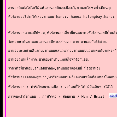
ฮานอยบินต่อไปโฮจิมินห์,ฮานอยบินลงเมืองเว้,ฮานอยไปชมถ้ำเทียนกุง
ทัวร์ฮานอยไปรถได้เลย,ฮานอย-hanoi, hanoi-halongbay,hanoi
ทัวร์ฮานอยควบเจดีย์หอม,ทัวร์ฮานอยเที่ยวนี้แน่นมาก,ทัวร์ฮานอยมีตั๋วแล้
วัดทองแดงในฮานอย,ฮานอยมีทะเลสาบมากมาย,ฮานอยกับ36สาย,
ฮานอยทะเลสาบคืนดาบ,ฮานอยแสนวุ่นวาย,ฮานอยบนถนนคนกับรถพอๆก
ฮานอยถนนเล็กมาก,ฮานอยซาปา,แพกเก็จทัวร์ฮานอย, 
ราคาทัวร์ฮานอย,ฮานอยฮาลอง,ฮานอยฮาลองเบย์,น้องฮานอย
ทัวร์ฮานอยยอดจองสูงมาก,ทัวร์ฮานอยเขตเวียดนามเหนือที่คนหลงใหลกัน
ทัวร์ฮานอย : ทัวร์เวียดนามเหนือ : จะกี่คนก็ไปได้ มีวันเดินทางให้ไว้
การจองทัวร์ฮานอย : การติดต่อ / สอบถาม / Msn / Email