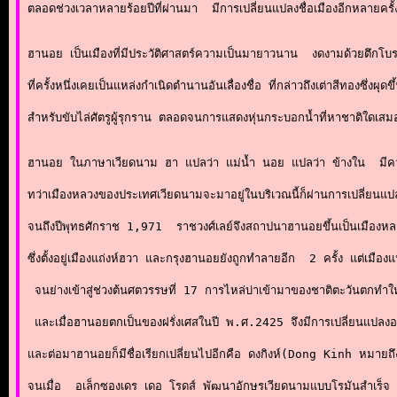
ตลอดช่วงเวลาหลายร้อยปีที่ผ่านมา  มีการเปลี่ยนแปลงชื่อเมืองอีกหลายครั้
ฮานอย เป็นเมืองที่มีประวัติศาสตร์ความเป็นมายาวนาน  งดงามด้วยตึกโ
ที่ครั้งหนึ่งเคยเป็นแหล่งกำเนิดตำนานอันเลื่องชื่อ ที่กล่าวถึงเต่าสีทองซึ่
สำหรับขับไล่ศัตรูผู้รุกราน ตลอดจนการแสดงหุ่นกระบอกน้ำที่หาชาติใดเสมอ
ฮานอย ในภาษาเวียดนาม ฮา แปลว่า แม่น้ำ นอย แปลว่า ข้างใน  มีความห
ทว่าเมืองหลวงของประเทศเวียดนามจะมาอยู่ในบริเวณนี้ก็ผ่านการเปลี่ยนแปล
จนถึงปีพุทธศักราช 1,971  ราชวงศ์เลย์จึงสถาปนาฮานอยขึ้นเป็นเมืองห
ซึ่งตั้งอยู่เมืองแถ่งห์ฮวา และกรุงฮานอยยังถูกทำลายอีก  2 ครั้ง แต่เมืองแห
 จนย่างเข้าสู่ช่วงต้นศตวรรษที่ 17 การไหล่บ่าเข้ามาของชาติตะวันตกทำให้เ
 และเมื่อฮานอยตกเป็นของฝรั่งเศสในปี พ.ศ.2425 จึงมีการเปลี่ยนแปลงอ
และต่อมาฮานอยก็มีชื่อเรียกเปลี่ยนไปอีกคือ ดงกิงห์(Dong Kinh หมายถึง
จนเมื่อ  อเล็กซองเดร เดอ โรดส์ พัฒนาอักษรเวียดนามแบบโรมันสำเร็จ  เต