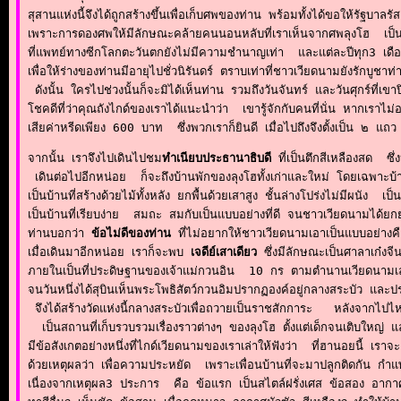
สุสานแห่งนี้จึงได้ถูกสร้างขึ้นเพื่อเก็บศพของท่าน พร้อมทั้งได้ขอให้รัฐบ
เพราะการดองศพให้มีลักษณะคล้ายคนนอนหลับที่เราเห็นจากศพลุงโฮ  เป็นต
ที่แพทย์ทางซีกโลกตะวันตกยังไม่มีความชำนาญเท่า  และแต่ละปีทุก3 เด
เพื่อให้ร่างของท่านมีอายุไปชั่วนิรันดร์ ตราบเท่าที่ชาวเวียดนามยังรักบูชาท
 ดังนั้น ใครไปช่วงนั้นก็จะมิได้เห็นท่าน รวมถึงวันจันทร์ และวันศุกร์ที่เ
โชคดีที่ว่าคุณถังไกด์ของเราได้แนะนำว่า  เขารู้จักกับคนที่นั่น หากเราไ
เสียค่าหรีดเพียง 600 บาท  ซึ่งพวกเราก็ยินดี เมื่อไปถึงจึงตั้งเป็น ๒
จากนั้น เราจึงไปเดินไปชม
ทำเนียบประธานาธิบดี 
ที่เป็นตึกสีเหลืองสด  ซึ
 เดินต่อไปอีกหน่อย  ก็จะถึงบ้านพักของลุงโฮทั้งเก่าและใหม่ โดยเฉพาะ
เป็นบ้านที่สร้างด้วยไม้ทั้งหลัง ยกพื้นด้วยเสาสูง ชั้นล่างโปร่งไม่มีผนัง
เป็นบ้านที่เรียบง่าย  สมถะ สมกับเป็นแบบอย่างที่ดี จนชาวเวียดนามได้ยกย
ท่านบอกว่า 
ข้อไม่ดีของท่าน 
ที่ไม่อยากให้ชาวเวียดนามเอาเป็นแบบอย่างค
เมื่อเดินมาอีกหน่อย เราก็จะพบ 
เจดีย์เสาเดียว
 ซึ่งมีลักษณะเป็นศาลาเก๋งจี
ภายในเป็นที่ประดิษฐานของเจ้าแม่กวนอิน  10 กร ตามตำนานเวียดนามเล
จนวันหนึ่งได้สุบินเห็นพระโพธิสัตว์กวนอิมปรากฏองค์อยู่กลางสระบัว 
 จึงได้สร้างวัดแห่งนี้กลางสระบัวเพื่อถวายเป็นราชสักการะ   หลังจากไปไห
  เป็นสถานที่เก็บรวบรวมเรื่องราวต่างๆ ของลุงโฮ ตั้งแต่เด็กจนเติบใหญ
มีข้อสังเกตอย่างหนึ่งที่ไกด์เวียดนามของเราเล่าให้ฟังว่า  ที่ฮานอยนี้ เร
ด้วยเหตุผลว่า เพื่อความประหยัด  เพราะเพื่อนบ้านที่จะมาปลูกติดกัน กำแพง
เนื่องจากเหตุผล3 ประการ  คือ ข้อแรก เป็นสไตล์ฝรั่งเศส ข้อสอง อากาศที