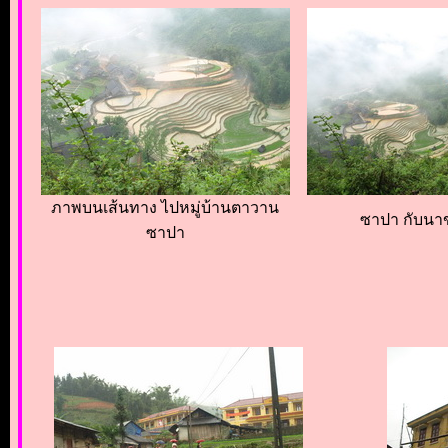
ภาพบนเส้นทาง ไปหมู่บ้านตาวาน
ซาปา กับนาข
ซาปา