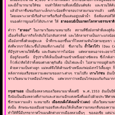
และมีถ้ำมากมายให้ชม  จนทำให้สถานที่แห่งนี้มีมนต์ขลัง  และชวนให้ค้นหา
 แล้วถ้าเราชื่นชมกับเกาะเล็กเกาะน้อยที่รายรอบว่าสวยงามมากแล้ว  แต่ที่
 โดยเฉพาะเวลามีเรือสำเภาหรือเรือสำปั้นแล่นอยู่บนผิวน้ำ  ยิ่งเพิ่มเสน่ห์ให้ก
 จนองค์การยูเนสโกได้ประกาศ ให้ 
ฮาลองเบย์เป็นมรดกโลกทางธรรมชาติ
คำว่า 
“ฮาลอง”
 ในภาษาเวียดนามหมายถึง  สถานที่ซึ่งมังกรดำดิ่งลงสู่ท้อ
เมื่อเสร็จสิ้นภารกิจก็กลับใจไม่กลับสวรรค์ และได้กลายร่างเป็นเกาะแก่งน้
เมื่อมังกรทิ้งตัวลงสู่ทะเล  น้ำที่กระฉอกขึ้นมาก็ไหลท่วมท้นไปตามหุบเขา 
ดังที่พวกเราได้แวะขึ้นไปชมที่เกาะตอไม้  ซึ่งภายใน 
ถ้ำโดวโก๋ว
 (Dau Co 
ที่มีรูปร่างชวนให้ตั้งชื่อ และจินตนาการไม่น้อย  แต่หลายคนอาจจะอยากให้
 มีอยู่ก้อนหนึ่ง  มีรูปร่างให้เห็นเป็นเต้านมข้างหนึ่งอย่างชัดเจน ซึ่งไกด์เล่
 ก็(เพิ่ง)คิดได้ว่าทั้งสองต่างธาตุกันคือ เป็นไฟและน้ำ ไม่สามารถอยู่ด้ว
 ด้วยความเป็นห่วงลูก แม่หงส์จึงให้เต้านมข้างหนึ่งแก่พ่อมังกรไว้เลี้ยงลูก
หลังจากล่องเรือชมความงดงามของเกาะต่างๆ รวมไปถึง 
เกาะไก่ชน
 อันเป
ชาวเวียดนามว่าเหมือนไก่ชนกัน  แต่พวกเราว่าเหมือนไก่หอมแก้มกันมากกว่า
กรุงฮานอย
 เป็นเมืองหลวงของเวียดนามมาตั้งแต่ปี  พ.ศ.1553 อันเป็นป
จึงนับเป็นเมืองหลวงที่เก่าแก่และสวยงามอีกแห่งหนึ่งที่แฝงไปด้วยประวัติศ
ซึ่งรวมความแล้ว จะหมายถึง 
เมืองบนฝั่งโค้งแม่น้ำ(แดง)
 เมื่อเวียดนามตก
ดังนั้น ลักษณะของเมืองฮานอยจึงสะท้อนให้เห็นถึงความกลมกลืนของความก
ทำให้ที่นี่มีบรรยากาศโรแมนติกต่างจากเมืองหลวงอื่นๆ  ของเอเชีย แต่น