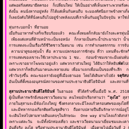
แต่พอฝรั่งเศสมายึดครอง  ก็เปลี่ยนใหม่ ให้เป็นอย่างที่เห็นเพราะพวกฝรั่งค
ดังนั้น คนนั่งหากอยู่หลัง ก็ได้แต่เห็นก้นคนถีบ จะมองทัศนียภาพข้างทางก็
ก็เลยบังคับให้ที่นั่งคนถีบไปอยู่ข้างหลังแบบที่เราเห็นกันอยู่ในปัจจุบัน หา
หุ่นกระบอกน้ำ ที่ฮานอย

เมื่อกินอาหารค่ำเสร็จเรียบร้อยแล้ว  คณะทั้งหมดก็กลับมายังโรงละครหุ่นน้
 เพียงแต่แทนที่ด้านหน้าจะเป็นจอหนัง  ก็กลายเป็นสระน้ำประมาณว่า น้ำสูงป
การแสดงจะเป็นเรื่องวิถีชีวิตชาวเวียดนาม เช่น การทำเกษตรกรรม การจั
 ความน่าดูของหุ่นน้ำ คือ ความแปลกของการชักหุ่น ที่ว่า แทนที่จะชักหรือ
การแสดงของเขาจะใช้เวลาประมาณ 1 ชม.  ก่อนเข้าชมเขาจะมีแผ่นพับ แล
เพราะเขาอยากโฆษณาอยู่แล้ว แต่พวกเราส่วนใหญ่ ได้ยินว่าให้หยิบ
พัด
ไปเ
แต่พวกเราก็หยิบกันมาคนละหลายเล่ม เพื่อมาแจกเพื่อนเป็นของที่ระลึก  กว่
เช้าวันรุ่งขึ้น คณะของเรายังอยู่ที่เมืองฮานอย โดยได้เดินทางไปยัง 
จตุรัสบ
อันเป็นที่ตั้งของอนุสรณ์สถานของท่านประธานาธิบดีโฮจิมินห์  และสถานที
สุสานประธานาธิบดีโฮจิมินห์
 ในฮานอย  ที่ได้สร้างขึ้นเมื่อปี พ.ศ. 251
ผู้เป็นที่เคารพรักยิ่งของชาวเวียดนาม คนไทยมักเรียกท่านว่า 
“ลุงโฮ”
 สุส
ภายในสุสานจะมีห้องโถงใหญ่ ซึ่งตรงกลางจะมีโลงแก้วครอบศพของลุงโฮที่ม
 และมีทหารกองเกียรติยศในชุดสีขาว  ถือดาบปลายปืนยืนรักษาการณ์อยู่โดย
จะเดินไหลไปตามทางเดินแคบๆในลักษณะ  One way ผ่านโลงแก้วดังกล่าว พอม
เพราะแต่ละวัน  จะมีทั้งนักท่องเที่ยว และชาวเวียดนามมาเยี่ยมชมและเคา
อันที่จริง ลุงโฮ หรือท่านประธานาธิบดีโฮจิมินห์  เมื่อตายไปเมื่อวันที่