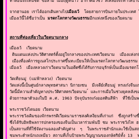
ทาสีอื่นจะเห็นชัด ข้อสาม เมื่อฤดูหนาว อากาศมัวซัว สีเหลืองจะทำให้บ้าน
จากฮานอย เราได้ออกเดินทางไป
เมืองเว้
  โดยสายการบินภายในประเทศ ใช้
เมืองเว้นี้ได้ชื่อว่าเป็น 
มรดกโลกทางวัฒนธรรม
อีกแห่งหนึ่งของเวียดนาม 
สถานที่ท่องเที่ยวในเวียดนามกลาง
เมืองเว้  เวียดนาม

 ดินแดนแห่งประวัติศาสตร์ตั้งอยู่ใจกลางของประเทศเวียดนาม  เมืองแห่งก
 เมืองที่องค์การยูเนสโกประกาศขึ้นทะเบียนให้เป็นมรดกโลกทางวัฒนธรรม 
เมืองเว้  เมืองหลวงเก่าเวียดนามในอดีตซึ่งได้รับการอนุรักษ์เป็นเม
วัดเทียนมู่ (แม่ฟ้าหลวง) เวียดนาม

วัดแห่งนี้เป็นศูนย์กลางพุทธศาสนา นิกายเซน  มีเจดีย์เทียนมู่ ทรงเก๋งจีนแปด
วัดนี้มีความสำคัญทางประวัติศาสตรเวียดนาม ์ และการเมือในช่วงยุคหลังข
ด้วยการเผาตัวเองในปี ค.ศ. 1963 ปัจจุบันรถเก๋งออสตินสีฟ้า  ที่ใช้เป็นพ
พระราชวังไดนอย เวียดนาม

พระราชวังเดิมของจักรพรรดิเวียดนามราชสงศ์เหงียนที่เก่าแก่  ซึ่งถูกสร้า
ซึ่งได้รับอิทธิพลการปกครองของจีนเป็นเวลาร่วมพันปี ชม พระราชวังไท 
เป็นสถานที่ที่ใช้จัดงานฉลองสำคัญต่าง  ๆ  ในพระราชสำนักและใช้เป็นสถาน
ชมพระตำหนักเถเหมียว สถานที่เก็บป้ายพระวิญญาณของกษัตริย์ทั้ง 13  