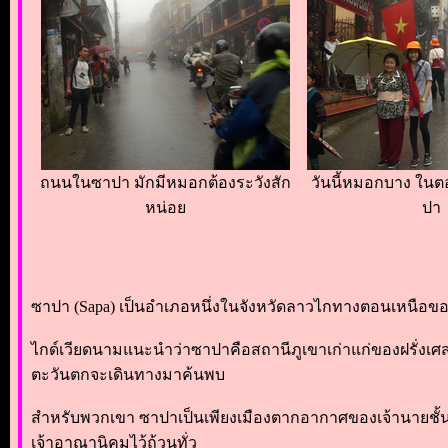
ถนนในซาปา มักมีหมอกต้องระวังสัก
วันนี้หมอกบาง ในต
หน่อย
ปา
ซาปา (Sapa) เป็นอำเภอหนึ่งในจังหวัดลาวไกทางตอนเหนือขอ
ไกด์เวียดนามแนะนำว่าซาปาคือสถานีภูเขาเก่าแก่ของฝรั่งเศส สร้
ตะวันตกจะเดินทางมาค้นพบ
สำหรับพวกเขา ซาปาเป็นเพียงเมืองตากอากาศของเจ้านายชั้น
เจ้าอาณานิคมไว้ถ้วนทั่ว