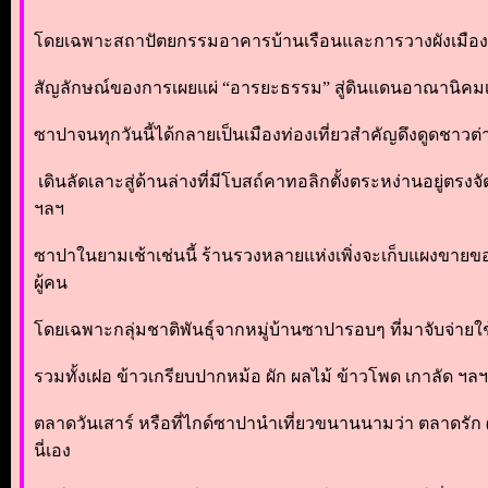
โดยเฉพาะสถาปัตยกรรมอาคารบ้านเรือนและการวางผังเมืองแบ
สัญลักษณ์ของการเผยแผ่ “อารยะธรรม” สู่ดินแดนอาณานิคมเมื่
ซาปาจนทุกวันนี้ได้กลายเป็นเมืองท่องเที่ยวสำคัญดึงดูดชาวต่
เดินลัดเลาะสู่ด้านล่างที่มีโบสถ์คาทอลิกตั้งตระหง่านอยู่
ฯลฯ
ซาปาในยามเช้าเช่นนี้ ร้านรวงหลายแห่งเพิ่งจะเก็บแผงขายของ
ผู้คน
โดยเฉพาะกลุ่มชาติพันธุ์จากหมู่บ้านซาปารอบๆ ที่มาจับจ่ายใ
รวมทั้งเฝอ ข้าวเกรียบปากหม้อ ผัก ผลไม้ ข้าวโพด เกาลัด ฯลฯ
ตลาดวันเสาร์ หรือที่ไกด์ซาปานำเที่ยวขนานนามว่า ตลาดรัก (L
นี่เอง