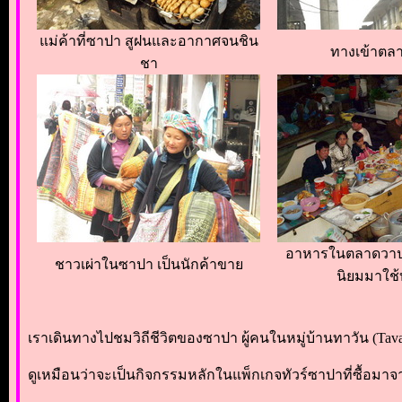
แม่ค้าที่ซาปา สูฝนและอากาศจนชิน
ทางเข้าตล
ชา
อาหารในตลาดวาปา 
ชาวเผ่าในซาปา เป็นนักค้าขาย
นิยมมาใช้
เราเดินทางไปชมวิถีชีวิตของซาปา ผู้คนในหมู่บ้านทาวัน (Tavan) 
ดูเหมือนว่าจะเป็นกิจกรรมหลักในแพ็กเกจทัวร์ซาปาที่ซื้อมา