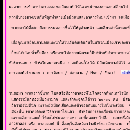
ผลจากการเข้ามาปกครองของตะวันตกทำให้โฉมหน้าของฮานอยเปลี่ยนไป ทั้ง
ทว่ามีบางอย่างเช่นกันที่ถูกทำลายเมื่อมีถนนและอาคารใหม่ๆเข้ามา จนเมื
 พวกเขาได้ทิ้งสถาปัตยกรรมหลายชิ้นไว้ให้ดูต่างหน้า และสิ่งเหล่านี้แห
 เมื่อคุณมาเยือนฮานอยแนะนำให้ไปเริ่มต้นเดินกันในบริเวณเมืองเก่าของฮ
ทัวร์ฮานอย : ทัวร์เวียดนามเหนือ : จะกี่คนก็ไปได้ มีวันเดินทางให้ไว้ 
การจองทัวร์ฮานอย : การติดต่อ / สอบถาม / Msn / Email
วันต่อมา พวกเราก็ขึ้นรถ ไปลงเรือที่อ่าวฮาลองที่ไม่ไกลจากที่พักเท่าไรนัก  
 แสดงว่ามีนักท่องเที่ยวมามาก แต่ละลำจะจุคนได้ราว ๒๐-๓๐ คน  มีสองชั้น
 ถือว่ายังไม่ดีนัก เพราะยังเบียดเสียดและเข้าจอดกันอย่างไม่เป็นระเบียบ 
 มิฉะนั้น เขาคงต้องหาวิธีการแก้ไขแล้ว  สำหรับการล่องเรือชมอ่าวฮาลองนี
อ่าวฮาลอง
 หรือ ฮาลองเบย์ นี้ ตั้งอยู่ในจังหวัดกว่างนิงห์ของเวียดนาม  เป
 มีเนื้อที่ประมาณ ๑,๕๐๐ ตารางกิโลเมตร ประกอบด้วยเกาะหินปูนน้อยใหญ