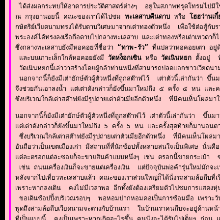
 ได้ส่งผลกระทบให้อาคารประวัติศาสตร์ต่างๆ  อยู่ในสภาพทรุดโทรมไปมิใช่น้อย
ณ กรุงฮานอยนี้ คณะของเราได้ไปชม 
ทะเลสาบคืนดาบ
 หรือ 
โฮฮว่านเกี
กษัตริย์เวียดนามทรงได้รับดาบวิเศษมาจากเต่าทองตัวหนึ่ง  เพื่อใช้ต่อสู้
พระองค์ได้ทรงลงเรือถือดาบไปกลางทะเลสาบ และเต่าทองหรือเต่าเทวดาก็ได้
ซึ่งกลางทะเลสาบยังมีหอคอยที่ชื่อว่า 
“ทาพ-รัว”
 ที่แปลว่าหอคอยเต่า อยู่ด
 และบนเกาะเล็กใกล้หอคอยยังมี 
วัดหง็อกเซิน
 หรือ 
วัดเนินหยก
 ตั้งอยู่ 
 วัดเนินหยกนี้เล่าว่าสร้างโดยผู้กล้าท่านหนึ่งที่สามารถปลดแอกชาวเวียดนามจ
 นอกจากนี้ก็ยังมีเต่ายักษ์ตัวผู้ตัวหนึ่งที่ถูกสต๊าฟไว้  เต่าตัวนี้เล่ากันว
จึงช่วยกันเอาลงน้ำ แต่เต่าดังกล่าวก็ยังขึ้นมาใหม่ถึง ๕ ครั้ง ๕ หน และคร
ซึ่งบริเวณใกล้เต่าสต๊าฟยังมีรูปถ่ายเต่าตัวเมียอีกตัวหนึ่ง  ที่มีคนเห็นโผล่ม
นอกจากนี้ก็ยังมีเต่ายักษ์ตัวผู้ตัวหนึ่งที่ถูกสต๊าฟไว้ เต่าตัวนี้เล่ากันว่า
แต่เต่าดังกล่าวก็ยังขึ้นมาใหม่ถึง 5 ครั้ง 5 หน และครั้งสุดท้ายก็มานอนตา
 ซึ่งบริเวณใกล้เต่าสต๊าฟยังมีรูปถ่ายเต่าตัวเมียอีกตัวหนึ่ง  ที่มีคนเห็นโ
อันถือว่าเป็นเขตเมืองเก่า มีสถานที่ที่นักช้อปทั้งหลายสนใจเป็นพิเศษ นั่นคือ
แต่ละตรอกแต่ละซอยก็จะขายสินค้าแบบหนึ่งๆ เช่น ตรอกนี้ขายกระเป๋า  ซอ
 เช่น ถนนเครื่องเงินก็จะขายแต่เครื่องเงิน  แต่ปัจจุบันพ่อค้ารุ่นใหม่มักจ
หลังจากไปเที่ยวทะเลสาบแล้ว คณะของเราส่วนใหญ่ก็ได้นั่งรถสามล้อถีบที่เร
เพราะหากลงเดิน  คงไม่มีเวลาพอ อีกทั้งยังต้องเตรียมตัวไปชมการแสดงหุ่นน้
 ขอเดินช้อปปิ้งบริเวณรอบๆ  พอหอมปากหอมคอเป็นการซ้อมมือ เพราะวันสุด
พูดถึงสามล้อถีบเวียดนามจะต่างกับบ้านเรา  ในบ้านเราคนถีบจะอยู่ด้านหน้า ค
ที่เป็นแบบนี้  คงเป็นเพราะหากเกิดอะไรขึ้น คนนั่งจะได้รับไปเต็มๆ ก่อ