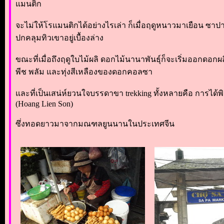
แมนติก
จะไม่ให้โรแมนติกได้อย่างไรเล่า ก็เมื่อฤดูหนาวมาเยือน 
ปกคลุมทิวเขาอยู่เบื้องล่าง
ขณะที่เมื่อถึงฤดูใบไม้ผลิ ดอกไม้นานาพันธุ์ก็จะเริ่มออกดอ
พีช พลัม และทุ่งสีเหลืองของดอกคอลซา
และที่เป็นเสน่ห์ยวนใจบรรดาขา trekking ทั้งหลายคือ การได้พ
(Hoang Lien Son)
ซึ่งทอดยาวมาจากมณฑลยูนนานในประเทศจีน