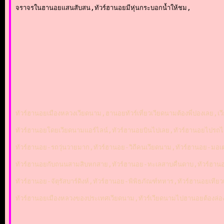
จราจรในฮานอยแสนสับสน,ทัวร์ฮานอยมีหุ่นกระบอกน้ำให้ชม,
ทัวร์ฮานอยเมืองหลวงเวียดนาม,ฮานอยทัวร์เที่ยวเวียดนามต้องพี่ปองเลย,
ทัวร์ฮานอยโดยเวียดนามแอร์ไลน์,ทัวร์ฮานอยบินไปเลย,ทัวร์ฮานอย
ทัวร์ฮานอย-รถวุ่นวายมาก,ทัวร์ฮานอย-วิถีคนเวียดนาม,ทัวร์ฮานอย-มอ
ทัวร์ฮานอยกับถนนสามสิบหกสาย,ทัวร์ฮานอย-ทะเลสาบคื่นดาบ,ทัวร์ฮานอ
ทัวร์ฮานอย-จัตุรัสบาร์ดิงห์,ทัวร์ฮานอย-พิพิธภัณฑ์ทหาร,ทัวร์ฮานอยเทีย
ทัวร์ฮานอยเมืองหลวงของประเทศเวียดนาม,ทัวร์เวียดนามไปฮานอยต้องล่อง