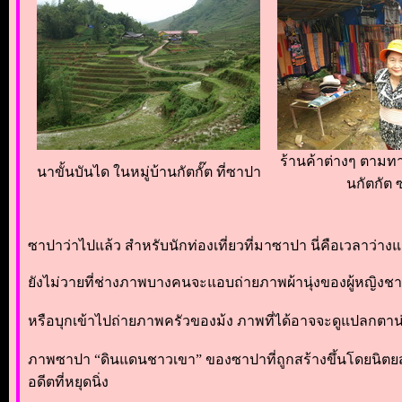
ร้านค้าต่างๆ ตามทา
นาขั้นบันได ในหมู่บ้านกัตกั๊ต ที่ซาปา
นกัตกัต
ซาปาว่าไปแล้ว สำหรับนักท่องเที่ยวที่มาซาปา นี่คือเวลาว
ยังไม่วายที่ช่างภาพบางคนจะแอบถ่ายภาพผ้านุ่งของผู้หญิงชาว
หรือบุกเข้าไปถ่ายภาพครัวของม้ง ภาพที่ได้อาจจะดูแปลกตาน่าตื่น
ภาพซาปา “ดินแดนชาวเขา” ของซาปาที่ถูกสร้างขึ้นโดยนิตยสา
อดีตที่หยุดนิ่ง