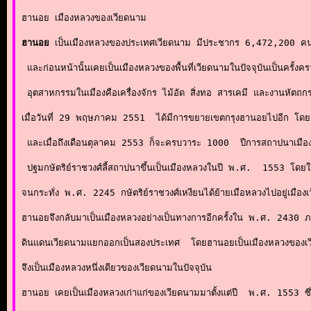
ฮานอย เมืองหลวงของเวียดนาม

ฮานอย
 เป็นเมืองหลวงของ
ประเทศเวียดนาม
 มีประชากร 6,472,200 ค
 และก่อนหน้านั้นเคยเป็นเมืองหลวงของพื้นที่เวียดนามในปัจจุบันเป็นครั้
 อุตสาหกรรมในเมืองคือ
เครื่องจักร
ไม้อัด
สิ่งทอ
สารเคมี
 และ
งานหัตถก
เมื่อวันที่ 29 พฤษภาคม 2551  ได้มีการขยายเขตกรุงฮานอยไปอีก โดยครอ
 และเมื่อถึงเดือนตุลาคม 2553 ก็จะครบวาระ 1000  ปีการสถาปนาเมือง ฮ
 ปฐมกษัตริย์ราชวงศ์ลี้สถาปนาขึ้นเป็นเมืองหลวงในปี 
พ.ศ.  1553
 โดยใช
จนกระทั่ง พ.ศ. 2245 กษัตริย์
ราชวงศ์เหงียน
ได้ย้ายเมือหลวงไปอยู่เมือง
เ
ฮานอยจึงกลับมาเป็นเมืองหลวงอย่างเป็นทางการอีกครั้งใน 
พ.ศ. 2430
 ภ
ดินแดนเวียดนามแยกออกเป็นสองประเทศ  โดยฮานอยเป็นเมืองหลวงของ
เ
จึงเป็นเมืองหลวงหนึ่งเดียวของ
เวียดนาม
ในปัจจุบัน 

ฮานอย
 เคยเป็นเมืองหลวงเก่าแก่ของเวียดนามมาตั้งแต่ปี  พ.ศ. 1553 ซึ่