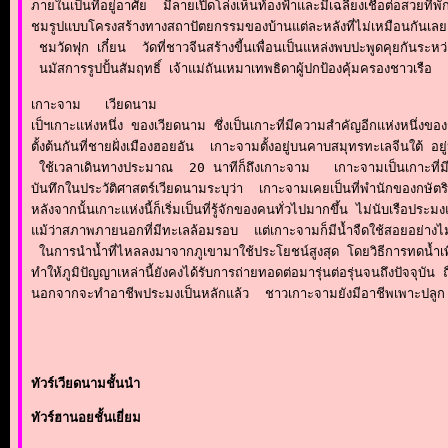
ภายในเป็นที่อยู่อาศัย  มีลายเปิดโล่งเห็นท้องฟ้าและมีเฉลียงเชื่อต่อสวยที่พ
ชมรูปแบบโครงสร้างทางสถาปัตยกรรมของบ้านแต่ละหลังที่ไม่เหมือนกันเล
 ชมวัดฟุก เกี๋ยน  วัดที่ชาวจีนสร้างขี้นเพื่อนเป็นแหล่งพบปะพูดคุยกันระห
 นมัสการรูปปั้นสัมฤทธิ์ เจ้าแม่ถันเหมาเทพธิดาผู้ปกป้องคุ้มครองชาวเรือ
เกาะจาม   เวียดนาม

เป็ฯเกาะแห่งหนึ่ง ของเวียดนาม ซึ่งเป็นเกาะที่มีความสำคัญอีกแห่งหนึ่งขอ
ตั้งต้นกันที่ชายฝั่งเมืองฮอยอัน  เกาะจามตั้งอยู่บนคาบสมุทรทะเลจีนใต้ 
 ใช้เวลาเดินทางประมาณ  20 นาทีก็ถึงเกาะจาม   เกาะจามเป็นเกาะที่ม
บันทึกในประวัติศาสตร์เวียดนามระบุว่า  เกาะจามเคยเป็นที่พำนักของกษัตริ
หลังจากนั้นเกาะแห่งนี้ก็เริ่มเป็นที่รู้จักของคนทั่วไปมากขึ้น ไม่นับเรือประม
แม้ว่าสภาพภายนอกที่มีทะเลล้อมรอบ  แต่เกาะจามก็มีน้ำจืดใช้สอยอย่างไ
 ในการนำน้ำที่ไหลลงมาจากภูเขามาใช้ประโยชน์สูงสุด โดยวิธีการทดน้ำเ
ทำให้ภูมิปัญญาเหล่านี้ยังคงได้รับการถ่ายทอดต่อมารุ่นต่อรุ่นจนถึงปัจจุบัน 
นอกจากจะทำอาชีพประมงเป็นหลักแล้ว  ชาวเกาะจามยังมีอาชีพเพาะปลูก เช่
ทัวร์เวียดนามชั้นนำ
ทัวร์ฮานอยชั้นเยี่ยม