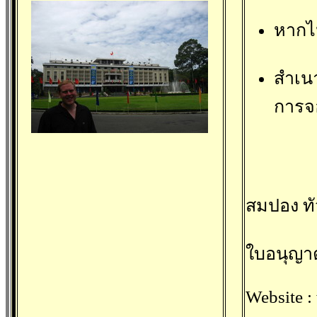
หากไ
สำเน
การจอ
สมปอง ทัว
ใบอนุญาต
Website :