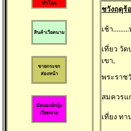
ทั่วโลก
ชวังฤดุร
เช้า.....
สินค้าเวียดนาม
เที่ยว วั
เขา,
ขายกระจก
ส่องหน้า
พระราชวั
สมควรแก่
มีดปอกผักบุ้ง
เวียดนาม
เที่ยง ท