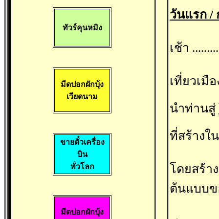
วันแรก /
ทัวร์คุนหมิง
เช้า .....
เที่ยวเมื
มีดปอกผักบุ้
ง
เวียดนาม
นำท่านสู่
ที่สร้าง
ขายตั๋วเครื่อง
บิน
โดยสร้าง
ทั่วโลก
ต้นแบบข
มีดปอกผักบุ้
ง