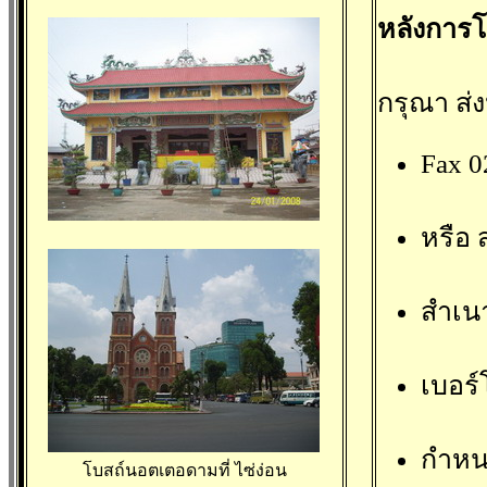
หลังการโ
กรุณา ส่งห
Fax 
หรือ 
สำเน
เบอร์
กำหนด
โบสถ์นอตเตอดามที่ ไซ่ง่อน