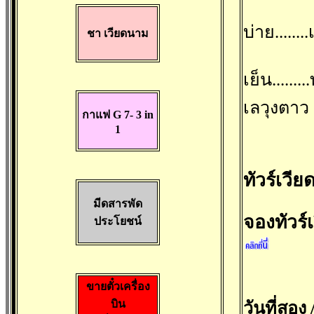
บ่าย.....
ชา เวียดนาม
เย็น....
เลวุงตาว
กาแฟ G 7- 3 in
1
ทัวร์เวี
มีดสารพัด
จองทัวร
ประโยชน์
ขายตั๋วเครื่อง
บิน
วันที่สอ