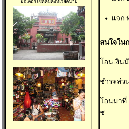
มอเตอร์ไซด์คับคั่งที่เวียดนาม
แจก พ
สนใจในก
โอนเงินม
ชำระส่วน
โอนมาที
ช