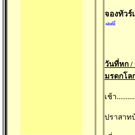
จองทัวร
วันที่หก
มรดกโล
เช้า......
ปราสาทบ