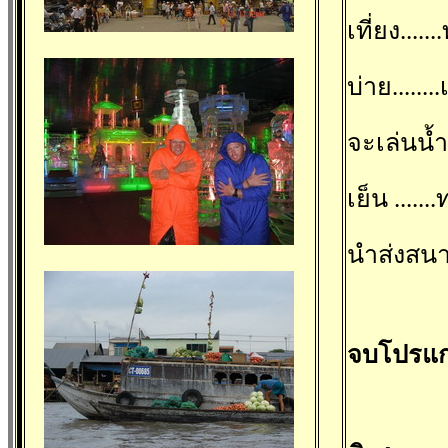
เที่ยง...
บ่าย....
จะเล่นน้
เย็น ....
นำส่งสนาม
จบโปรแกร