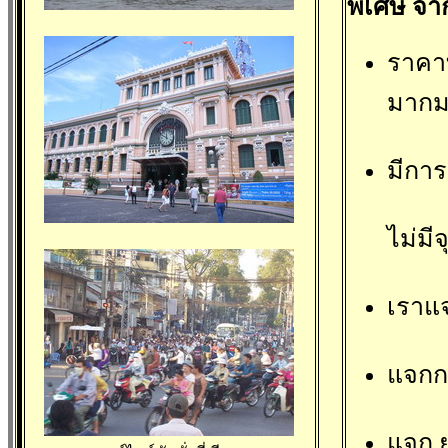
พิเศษ จา
ราคาท
มาก
มีการ
ไม่มี
เราแ
แจกก
แจก ย