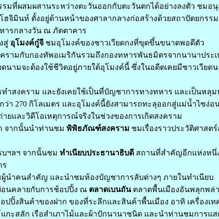
รรมที่ผสมผสานระหว่างตะวันออกกับตะวันตกได้อย่างลงตัว ชมอนุส
ฮจิมินห์ ตั้งอยู่ด้านหน้าของศาลากลางก่อสร้างด้วยสถาปัตยกรรมแ
หารกลางวัน ณ ภัตตาคาร
สู่
อุโมงค์กู๋จี
ชมอุโมงค์ของชาวเวียดกงที่ขุดขึ้นขนาดพอดีตัว
สงครามกับกองทัพอเมริกันรวมถึงกองทหารพันธมิตรจากนานาประ
ดนามจะต้องใช้ชีวิตอยู่ภายใต้อุโมงค์นี้ ซึ่งในอดีตเคยมีชาวเวียดน
ทำสงคราม และยังเคยใช้เป็นที่บัญชาการทางทหาร และเป็นหลุม
กว่า 270 กิโลเมตร และอุโมงค์นี้ยังสามารถทะลุออกสู่แม่น้ำไซง่อน
ายและวิดีโอเหตุการณ์จริงในช่วงของการเกิดสงคราม
า จากนั้นนำท่านชม
พิพิธภัณฑ์สงคราม
ชมเรื่องราวประวัติศาสตร
นรบฯลฯ จากนั้นชม
ทำเนียบประธานาธิบดี
สถานที่สำคัญอีกแห่งหนึ่ง
าร
มผู้นำคนสำคัญ และนำชมห้องบัญชาการลับต่างๆ ภายในทำเนียบ
่อนคลายกับการช้อปปิ้ง ณ
ตลาดเบนถัน
ตลาดพื้นเมืองอันพลุกพล่
้อปปิ้งสินค้าของฝาก ของที่ระลึกและสินค้าพื้นเมือง อาทิ เครื่อ
ม้แกะสลัก เรือสำเภาไม้และผ้าปักนานาชนิด และนำท่านชมการแ