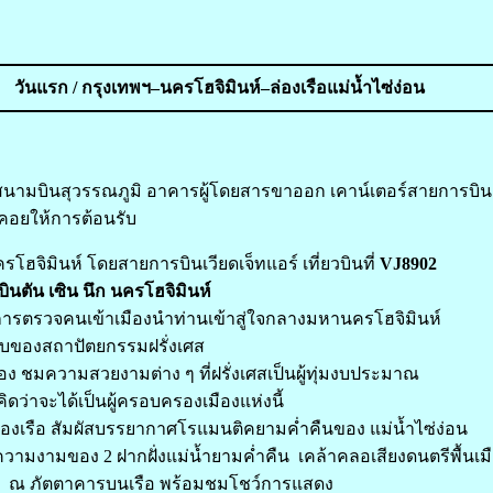
วันแรก / กรุงเทพฯ–นครโฮจิมินห์–ล่องเรือแม่น้ำไซ่ง่อน
สนามบินสุวรรณภูมิ อาคารผู้โดยสารขาออก เคาน์เตอร์สายการบินเ
่ คอยให้การต้อนรับ
รโฮจิมินห์ โดยสายการบินเวียดเจ็ทแอร์ เที่ยวบินที่
VJ8902
ินตัน เซิน นึก นครโฮจิมินห์
ีการตรวจคนเข้าเมืองนำท่านเข้าสู่ใจกลางมหานครโฮจิมินห์
บของสถาปัตยกรรมฝรั่งเศส
 ชมความสวยงามต่าง ๆ ที่ฝรั่งเศสเป็นผู้ทุ่มงบประมาณ
ี่คิดว่าจะได้เป็นผู้ครอบครองเมืองแห่งนี้
่องเรือ สัมผัสบรรยากาศโรแมนติคยามค่ำคืนของ แม่น้ำไซ่ง่อน
สความงามของ 2 ฝากฝั่งแม่น้ำยามค่ำคืน เคล้าคลอเสียงดนตรีพื้นเม
ำ ณ ภัตตาคารบนเรือ พร้อมชมโชว์การแสดง