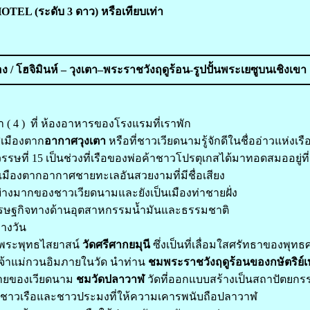
OTEL (ระดับ 3 ดาว) หรือเทียบเท่า
อง /
โฮจิมินห์ – วุงเตา
–พระราชวังฤดูร้อน
-รูปปั้นพระเยซูบนเชิงเขา
 ( 4 ) ที่ ห้องอาหารของโรงแรมที่เราพัก
่เมืองตาก
อากาศวุงเตา
หรือที่ชาวเวียดนามรู้จักดีในชื่ออ่าวแห่งเรื
รษที่ 15 เป็นช่วงที่เรือของพ่อค้าชาวโปรตุเกสได้มาทอดสมออยู่ที่
ป็นเมืองตากอากาศชายทะเลอันสวยงามที่มีชื่อเสียง
ย่างมากของชาวเวียดนามและยังเป็นเมืองท่าชายฝั่ง
ศรษฐกิจทางด้านอุตสาหกรรมน้ำมันและธรรมชาติ
างวัน
พระพุทธไสยาสน์
วัดศรีศากยมุนี
ซึ่งเป็นที่เลื่อมใสศรัทธาของพุ
เจ้าแม่กวนอิมภายในวัด นำท่าน
ชมพระราชวังฤดูร้อนของกษัตริย์เบ
ท้ายของเวียดนาม
ชมวัดปลาวาฬ
วัดที่ออกแบบสร้างเป็นสถาปัตยก
ุ่มชาวเรือและชาวประมงที่ให้ความเคารพนับถือปลาวาฬ