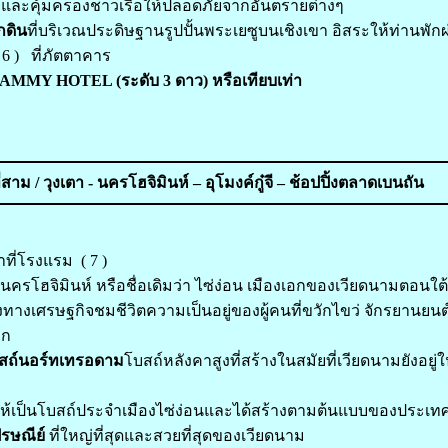
งและคุ้มครองชาวเรือให้ปลอดภัยจากอันตรายต่างๆ
กดิน
ที่บริเวณประดิษฐานรูปปั้นพระเยซูบนเชิงเขา อิสระให้ท่านพัก
6 ) ที่ภัตตาคาร
SAMMY HOTEL (ระดับ 3 ดาว) หรือเทียบเท่า
ี่สาม / วุงเตา - นครโฮจิมินห์ – อุโมงค์กู๋จี – ช้อปปิ้งตลาดเบนถัน
ที่โรงแรม ( 7 )
่ นครโฮจิมินห์ หรือชื่อเดิมว่า ไซ่ง่อน เมืองเอกของเวียดนามตอนใต้
งทางเศรษฐกิจชมชีวิตความเป็นอยู่ของผู้คนที่ขวักไขว่ จักรยานยนต์
ลก
ถ์นอร์ทเทรอดาม
โบสถ์หลังคาสูงที่สร้างในสมัยที่เวียดนามยังอ
อให้เป็นโบสถ์ประจำเมืองไซ่ง่อนและได้สร้างตามต้นแบบของประเทศ
รษณีย์
ที่ใหญ่ที่สุดและสวยที่สุดของเวียดนาม