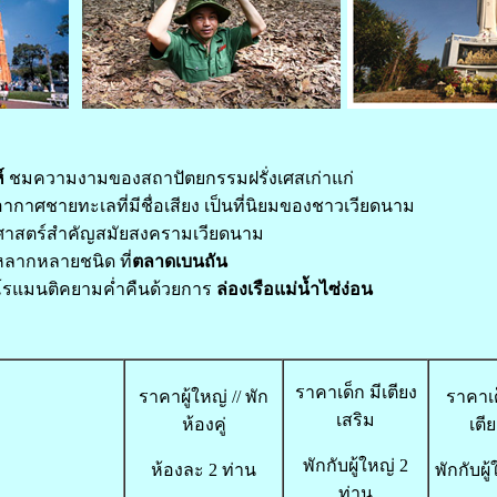
์
ชมความงามของสถาปัตยกรรมฝรั่งเศสเก่าแก่
ากาศชายทะเลที่มีชื่อเสียง เป็นที่นิยมของชาวเวียดนาม
ศาสตร์สำคัญสมัยสงครามเวียดนาม
องหลากหลายชนิด ที่
ตลาดเบนถัน
รแมนติคยามค่ำคืนด้วยการ
ล่องเรือแม่น้ำไซ่ง่อน
ราคาเด็ก มีเตียง
ราคาผู้ใหญ่ // พัก
ราคาเด็
เสริม
ห้องคู่
เตี
พักกับผู้ใหญ่ 2
ห้องละ 2 ท่าน
พักกับผู
ท่าน