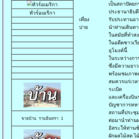
เป็นสถาปัตยก
ประธานาธิบดีโ
ทัวร์อเมริกา
เที่ยง
รับประทานอา
บ่าย
นำท่านเดินทาง
ในสมัยที่ทำ
ในอดีตชาวเวีย
อุโมงค์นี้
ในระหว่างการ
ซึ่งมีความยาว
พร้อมชมภาพถ่
สมควรแก่เวล
ระเบิด
และเครื่องบิ
บัญชาการทห
สถานที่ประชุ
ขายบ้าน 
รามอินทรา 1
ต่อมานำท่านผ
อิสระให้ท่านช
ผักผลไม้สด ไ