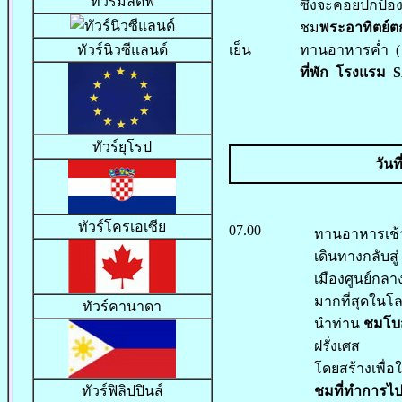
ทัวร์มัลดีฟ
ซึ่งจะคอยปกป้อ
ชม
พระอาทิตย์ต
เย็น
ทานอาหารค่ำ ( 
ทัวร์นิวซีแลนด์
ที่พัก โรงแรม 
ทัวร์ยุโรป
วันท
ทัวร์โครเอเซีย
07.00
ทานอาหารเช้า
เดินทางกลับสู
เมืองศูนย์กลา
มากที่สุดในโ
ทัวร์คานาดา
นำท่าน
ชมโบส
ฝรั่งเศส
โดยสร้างเพื่
ชมที่ทำการไป
ทัวร์ฟิลิปปินส์