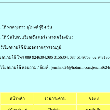
มใต้ หาดวุงตาว อุโมงค์กู๋จี 4 วัน
มใต้ บินไปกับเเวียดเจ๊ท แอร์ ( ทางเครื่องบิน )
์เวียดนามใต้ บินออกจากสุวรรณภูมิ
วียดนามใต้ โทร 089-9246304,086-3156304, 087-5149753, 02-9481866
เวียดนามใต้ สอบถาม / อีเมล์ : jenchai624@hotmail.com,jenchai6
หน้าหลัก
รวมกระดาน
ช่อง 3
สมัครสตาฟ
Thaiview
คมชัดลึก