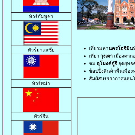
ทัวร์กัมพูชา
เที่ยวมหา
นครโฮจิมินห
ทัวร์มาเลเซีย
เที่ยว
วุงเตา
เมืองตากอ
ชม
อุโมงค์กู๋จี
จุดยุทธ
ช้อปปิ้งสินค้าพื้นเมื
สัมผัสบรรยากาศแสนโ
ทัวร์พม่า
ทัวร์จีน