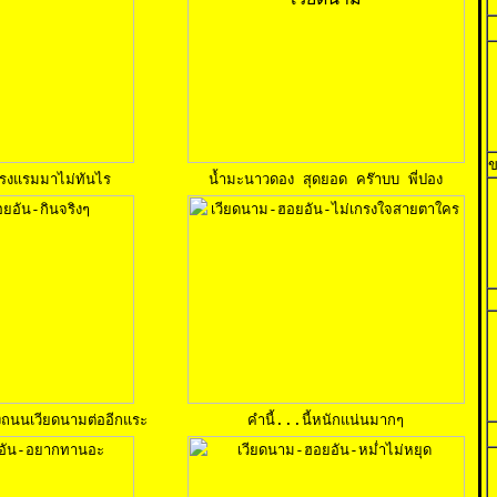
ข
่โรงแรมมาไม่ทันไร
น้ำมะนาวดอง สุดยอด คร๊าบบ พี่ปอง
งถนนเวียดนามต่ออีกแระ
คำนี้...นี้หนักแน่นมากๆ