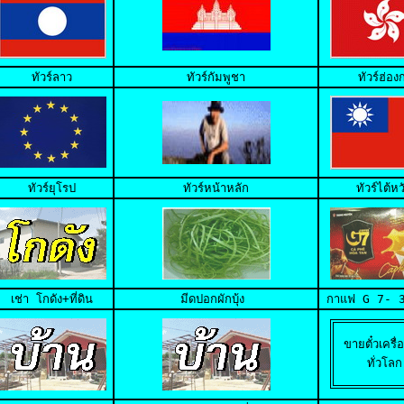
ทัวร์ลาว
ทัวร์กัมพูชา
ทัวร์ฮ่อง
ทัวร์ยุโรป
ทัวร์หน้าหลัก
ทัวร์ไต้หว
เช่า โกดัง+ที่ดิน
มีดปอกผักบุ้ง 
กาแฟ G 7- 
ทั่วโลก