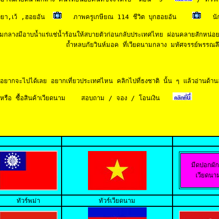
ง
ยา,เว้ ,ฮอยอัน
ภาพครูเกษียณ 
114 ชีวิต บุกฮอยอัน
นั
กลางมีอาบน้ำแร่แช่น้ำร้อนให้สบายตัวก่อนกลับประเทศไทย ผ่อนคลายสักหน่อยสิ
 ถ้ำหลบภัยวินห์มอค ที่เวียดนามกลาง มหัศจรรย์พรรณลึ
ที่อยากจะไปได้เลย อยากเที่ยวประเทศไหน คลิกไปที่ธงชาติ นั้น ๆ แล้วอ่านด้าน
หรือ ซื้อสินค้าเวียดนาม    สอบถาม / จอง / โอนเงิน
มีดปอกผักบ
เวียดนา
ทัวร์พม่า
ทัวร์เวียดนาม