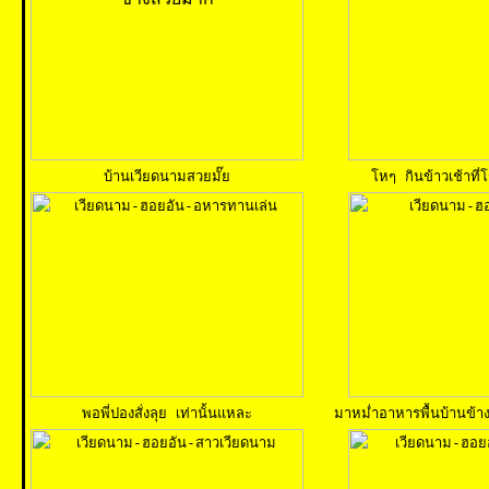
บ้านเวียดนามสวยมั๊ย
โหๆ กินข้าวเช้าที
พอพี่ปองสั่งลุย เท่านั้นแหละ
มาหม่ำอาหารพื้นบ้านข้า