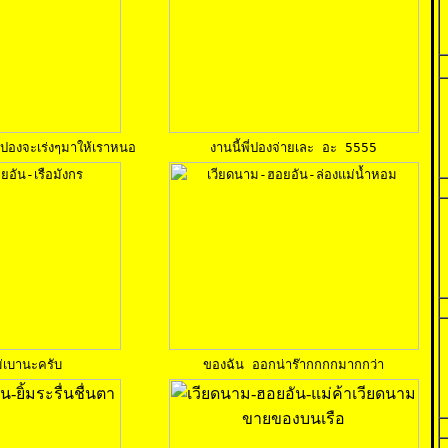
ี่ปองจะเร่งๆมาให้เราหนอ
งานนี้พี่ปองจ่ายเละ อะ 5555
่เบานะครับ
ของฉัน ออกน่าร๊ากกกกมากกว่า