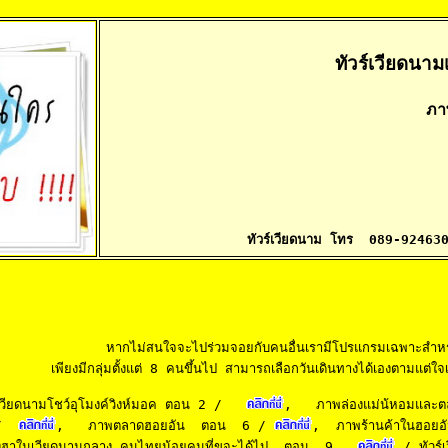
ทัวร์เวียดนามเ
ภา
ทัวร์เวียดนาม โทร  089-924
หากไม่สนใจจะไปร่วมจอยกับคนอื่นเรามีโปรแกรมเฉพาะสำหรับก
    เพียงมีกลุ่มตั้งแต่ 8 คนขึ้นไป สามารถเลือกวันเดินทางได้เองตามแต่ใจเ
เวียดนามโชว์อุโมงค์วิงห์มอค ตอน 2
 /   
,  
 ภาพล่องแม่น้หอมและต
/  
,   
ภาพตลาดฮอยอัน  ตอน  6
 / 
,  
ภาพร้านค้าในฮอยอ
ฮาในเวียดนามกลาง คนไทยน้อยคนที่ขจะได้ไป  ตอน  9
 /
 ทัวร