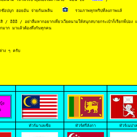
กช๊อปบุก
 ฮอย
อัน จ่ายกันเพลิน
 / อิอิอิ / อย่าลืมหากอยากเที่ยวเวียดนามให้สนุกสบายกระเป๋าก็เรียกพี่ปอง 
กมาก มาแล้วต้องทึ่งกันทุกคน 
ล่าง ๆ ครับ 
ุ้ง
ม
ทัวร์มาเลเซีย
ทัวร์ศรีลังกา
ทัวร์เนปา