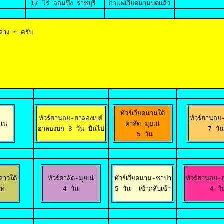
17 ไร่
 จอมบึง ราชบุรี 
กาแฟเวียดนามบดแล้ว
ล่าง ๆ ครับ
ทัวร์เวียดนามใต้

ทัวร์ฮานอย-ฮาลองเบย์

ทัวร์ฮานอย-ก
น่

ดาลัด-มุยเน่

ฮาลองบก 3 วัน บินไป
7 วั
  5 วัน 
าวใต้

ทัวร์ดาลัด-มุยเน่

ทัวร์เวียดนาม-ซาปา
ทัวร์ฮานอย-ฮ
าท
4 วัน
5 วัน 
เช้ากลับเช้า
 4 วั