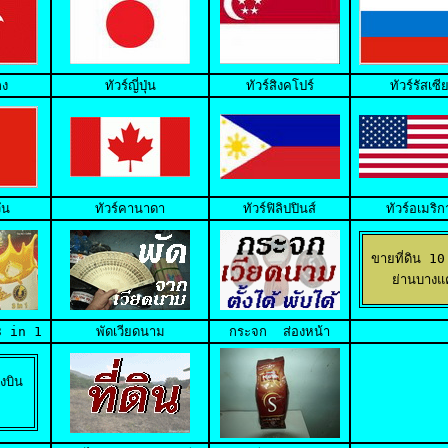
กง
ทัวร์ญี่ปุ่น
ทัวร์สิงคโปร์
ทัวร์รัสเซี
ัน
ทัวร์คานาดา
ทัวร์ฟิลิปปินส์
ทัวร์อเมริก
ขายที่ดิน 10 
 ย่านบางแ
3 in 1
พัดเวียดนาม
กระจก  ส่องหน้า