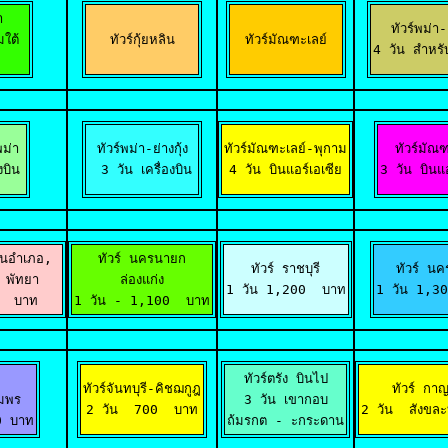


ทัวร์พม่า-ย่
ใต้ 

ทัวร์กุ้ยหลิน
ทัวร์มัณฑะเลย์
4 วัน สำหรั
ม่า

ทัวร์พม่า-ย่างกุ้ง

ทัวร์มัณฑะเลย์-พุกาม

ทัวร์มัณฑ
งบิน
 3 วัน เครื่องบิน
4 วัน บินแอร์เอเซีย
3 วัน บินแอ
านอำเภอ, 

ทัวร์ นครนายก

ทัวร์ ราชบุรี

ทัวร์ นค
พัทยา

ล่องแก่ง

1 วัน 1,200  บาท
1 วัน 1,3
0  บาท
1 วัน - 1,100  บาท
ทัวร์ตรัง บินไป

ทัวร์จันทบุรี-คิชฌกูฎ

ทัวร์ กาญจ
ุมพร
3 วัน เขากอบ

2 วัน  700  บาท
2 วัน  สังขละ
0 บาท
ถ้มรกต - ะกระดาน