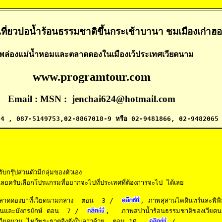
ที่ยวบ่อน้ำร้อน
ธรรมชาติขึ้นกระเช้าบานา ชมเมืองเก่าฮอ
พล่องแม่น้ำหอมและตลาดดองในเมืองเว้ประเทศเวียดนาม
www.programtour.com
Email : MSN : jenchai624@hotmail.com
6304 , 087-5149753,02-8867018-9 หรือ 02-9481866, 02-9482065
รุ๊ปส่วนตัวมีกลุ่มของตัวเอง    

ลยครับเลือกโปรแกรมที่อยากจะไปที่ประเทศที่ต้องการจะไป ได้เลย

ลาดดองบาที่เวียดนามกลาง  ตอน  3
 /  
,
 ภาพสุสานไคดินทร์และพิ
ันและมังกรยักษ์ ตอน  7
 /  
, 
  ภาพสปาน้ำร้อนธรรมชาติของเวีย
์เวียดนาม ไหว้พระธาตุอิงฮังในลาวด้วย  ตอน 10
 / 
