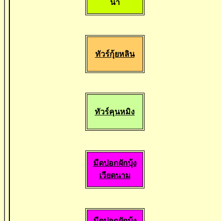
นา
ทัวร์กุ้ยหลิน
ทัวร์คุนหมิง
มีดปอกผักบุ้ง
เวียดนาม
มีดปอกผักบุ้ง