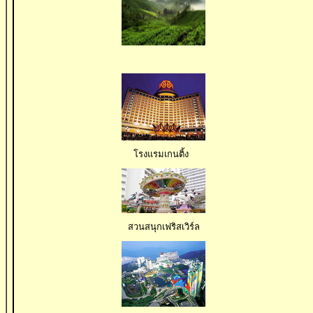
โรงแรมเกนติ้ง 
สวนสนุกเฟริสเวิร์ล