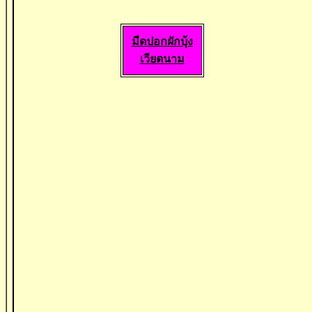
มีดปอกผักบุ้ง
เวียดนาม