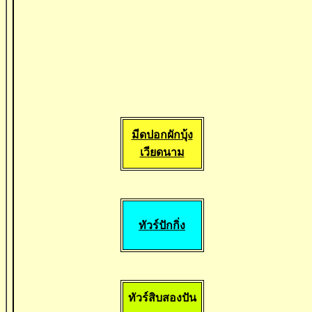
มีดปอกผักบุ้ง
เวียดนาม
ทัวร์ปักกิ่ง
ทัวร์สิบสองปัน