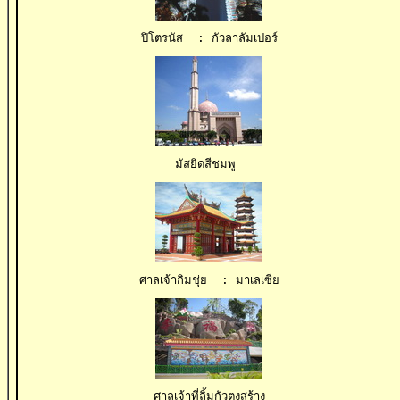
ปิโตรนัส  : กัวลาลัมเปอร์
มัสยิดสีชมพู 
ศาลเจ้ากิมชุ่ย  : มาเลเซีย
ศาลเจ้าที่ลิ้มกัวตงสร้าง