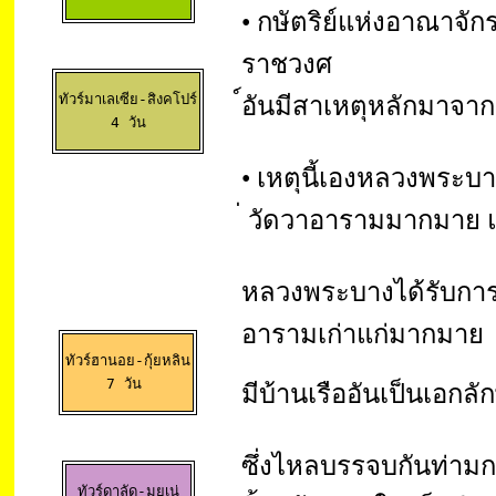
• กษัตริย์แห่งอาณาจัก
ราชวงศ
ทัวร์มาเลเซีย-สิงคโปร์

์อันมีสาเหตุหลักมาจา
 4 วัน 
• เหตุนี้เองหลวงพระ
่ วัดวาอารามมากมาย แ
หลวงพระบางได้รับการข
อารามเก่าแก่มากมาย
ทัวร์ฮานอย-กุ้ยหลิน

7 วัน 
มีบ้านเรืออันเป็นเอกล
ซึ่งไหลบรรจบกันท่าม
ทัวร์ดาลัด-มุยเน่
