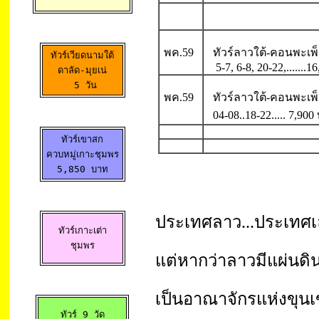
พค.59
ทัวร์ลาวใต้-คอนพะเพ็
ทัวร์เวียดนามใต้

5-7, 6-8, 20-22,......
ดาลัด-มุยเน่

  5 วัน 
พค.59
ทัวร์ลาวใต้-คอนพะเพ
04-08..18-22.....
7,900
ทัวร์เขาสก

ควบหมู่เกาะชุมพร

5,850 บาท
ประเทศลาว...ประเทศเ
ทัวร์เกาะเต่า

ชุมพร
แต่หากว่าลาวมีแผ่นดิน
เป็นอาณาจักรแห่งขุนเข
ทัวร์ 9 วัด
