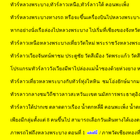
ทัวร์หลวงพระบาง,ทัวร์ลาวเหนือ,ทัวร์ลาวใต้ คอนพะเพ็ง
ทัวร์หลวงพระบางทางรถ หรือจะขึ้นเครื่องบินไปหลวงพระบ
หากอย่างนั่งเรือล่องไปหลวงพระบาง ไปเริ่มที่เชียงของจังหวัด
ทัวร์ลาวเหนือหลวงพระบางเที่ยววัดใหม่ พระราชวังหลวงพระ
ทัวร์ลาวเวียงจันทน์พาชม ประตูชัย วัดสีเมือง วัดพระแก้ว วัดส
โปรแกรมทัวร์ลาววังเวียงมีพาไปล่องแม่น้ำซองด้วยห่วงยาง หรือ เ
ทัวร์ลาวเที่ยวหลวพระบางกับทัวร์ทุ่งไหหิน ชมโอ่งยักษ์มา
ทัวรลาวกลางชมวิถีชาวลาวสะหวันะเขต นมัสการพระธาตุอิงฮัง
ทัวร์ลาวใต้ปากเซ ตลาดดาวเรือง น้ำตกหลี่ผี คอนพะเพ็ง น้ำต
เพียงมีกลุ่มตั้งแต่ 8 คนขึ้นไป สามารถเลือกวันเดินทางได้เ
ภาพรถไฟถึงหลวงพระบาง ตอนที่ 1
/
ภาพวัดเชียงทองท