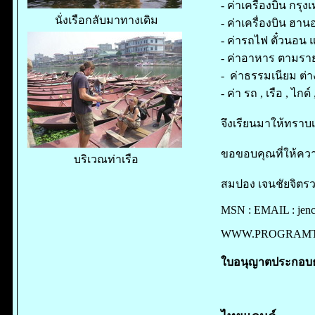
- ค่าเครื่องบิน กรุง
นั่งเรือกลับมาทางเดิม
- ค่าเครื่องบิน ฮาน
- ค่ารถไฟ ตั๋วนอน แอ
- ค่าอาหาร ตามรา
- ค่าธรรมเนียม ต่
- ค่า รถ , เรือ , ไกด
จึงเรียนมาให้ทราบเ
ขอขอบคุณที่ให้ค
บริเวณท่าเรือ
สมปอง เจนชัยจิตรวน
MSN : EMAIL :
jen
WWW.PROGRAM
ใบอนุญาตประกอบธุรก