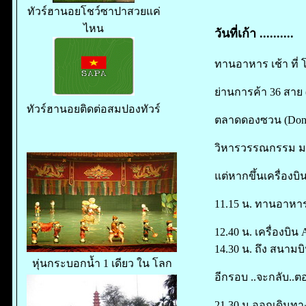
ทัวร์ฮานอยโชว์ซาปาสวยแค่
ไหน
วันที่เก้า ..........
ทานอาหาร เช้า ที่ โร
ย่านการค้า 36 สาย
ทัวร์ฮานอยติดต่อสมปองทัวร์
ตลาดดองซวน (Dong
วิหารวรรณกรรม มห
แต่หากขึ้นเครื่องบ
11.15 น. ทานอาหา
12.40 น. เครื่องบิ
14.30 น. ถึง สนามบ
หุ่นกระบอกน้ำ 1 เดียว ใน โลก
อีกรอบ ..จะกลับ..ตอน
21.30 น.ออกเดินทางก