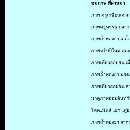
ชมภาพ ที่ผ่านมา
ภาพ ครูเกษียณจากน
ภาพครูหรรษา จากก
ภาพถ้ำพองยา -เว ้-
ภาพทริปปีใหม่ คุณตุ
ภาพเที่ยวฮอยอัน เม
ภาพถ้ำพองยา มรดกโล
ภาพเที่ยวฮอยอัน ล่
มาดูภาพฮอยอันทริป
โหด..มันส์...ฮา...ส
ภาพถ้ำพองยา จากกล