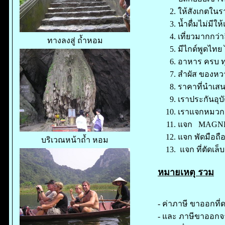
ให้สังเกตในร
น้ำดื่มไม่มีใ
เที่ยวมากกว่
ทางลงสู่ ถ้ำหอม
มีไกด์พูดไทย 
อาหาร ครบ ทุ
สำผัส ของหว
ราคาที่นำเสน
เราประกันอุบ
เราแจกหมวก 
แจก MAGNET 
แจก พัดมือถื
บริเวณหน้าถ้ำ หอม
แจก ที่ตัดเล็บ
หมายเหตุ รวม
- ค่าภาษี ขาออกที่
- และ ภาษีขาออกจ