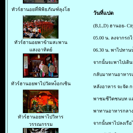
ทัวร์ฮานอยที่พิพิธภัณฑ์ลุงโฮ
วันที่แปด
(B,L,D) ฮานอย- Cit
05.00 น. ลงจากรถไ
ทัวร์ฮานอยพาข้ามสะพาน
แสงอาทิตย์
06.30 น. พาไปทานน้
จากนั้นจะพาไปเดิ
กลับมาทานอาหารเช้
ทัวร์ฮานอยพาไปวัดหง็อกเซิน
หลังอาหาร จะจัด 
พาชมชีวิตชนบท และ 
พาทานอาหารกลางวัน
ทัวร์ฮานอยพาไปวิหาร
จากนั้นพาไปลงเรือไม
วรรณกรรม