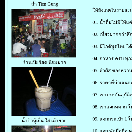
ถ้ำ Tien Gung
ให้สังเกตในรายละเ
01. น้ำดื่มไม่มีให้แ
02. เที่ยวมากกว่าล
03. มีไกด์พูดไทย ได
04. อาหาร ครบ ทุกม
ร้านเบียร์สด นิยมมาก
05. สำผัส ของหวาน
06. ราคาที่นำเสนอ
07. เราประกันอุบัต
08. เราแจกหมวก ใ
09. แจกกระเป๋า 1 ใบ
น้ำต้าหู้เย็น ใส่ เต้าฮวย
10. แจก พัดมือถือ 