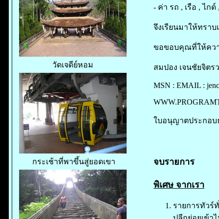
- ค่า รถ , เรือ , ไกด
จึงเรียนมาให้ทราบเ
ขอขอบคุณที่ให้ค
วัดเจดีย์หอม
สมปอง เจนชัยจิตรวน
MSN : EMAIL : jen
WWW.PROGRAM
ใบอนุญาตประกอบธุรก
จบรายการ
กระเช้าที่พาขึ้นสู่ยอดเขา
พิเศษ จากเรา
รายการทัวร์ท
ปลีกย่อยเข้า