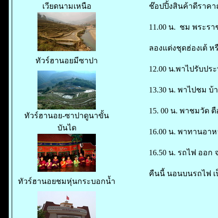
ช๊อปปิ้งสินค้าดีราคาถ
เวียดนามเหนือ
11.00 น. ชม พระราชวั
ลองแต่งชุดฮ่องเต้ หร
ทัวร์ฮานอยมีซาปา
12.00 น.พาไปรับประ
13.30 น. พาไปชม บ
15. 00 น. พาชมวัด ตื
ทัวร์ฮานอย-ซาปาดูนาขั้น
บันได
16.00 น. พาทานอาหา
16.50 น. รถไฟ ออก จา
คืนนี้ นอนบนรถไฟ เป็
ทัวร์ฮานอยชมหุ่นกระบอกน้ำ