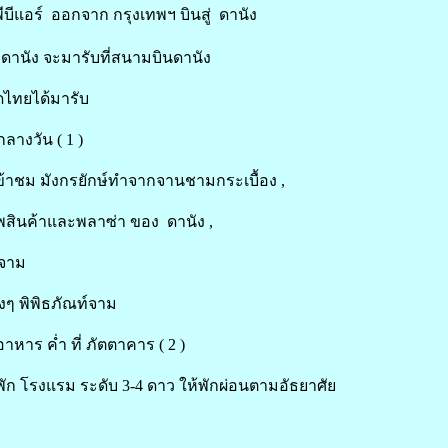
พีบีแอร์ ออกจาก กรุงเทพฯ บินสู่ ดานัง
 ดานัง จะมารับที่สนามบินดานัง
ูดไทยได้มารับ
ลางวัน ( 1 )
เข้าชม มังกรยักษ์ทำจากจานชามกระเบื้อง ,
พสินค้าและพลาซ่า ของ ดานัง ,
์จาม
างๆ พิพิธภัณท์จาม
าหาร ค่ำ ที่ ภัตตาคาร ( 2 )
ี่พัก โรงแรม ระดับ 3-4 ดาว ให้พักผ่อนตามอัธยาศัย