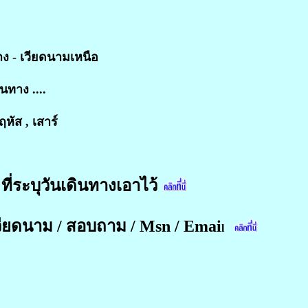
าง - เวียดนามเหนือ
นทาง ....
หัส , เสาร์
ที่ระบุวันเดินทางเอาไว้
วียดนาม / สอบถาม / Msn / Emai
l