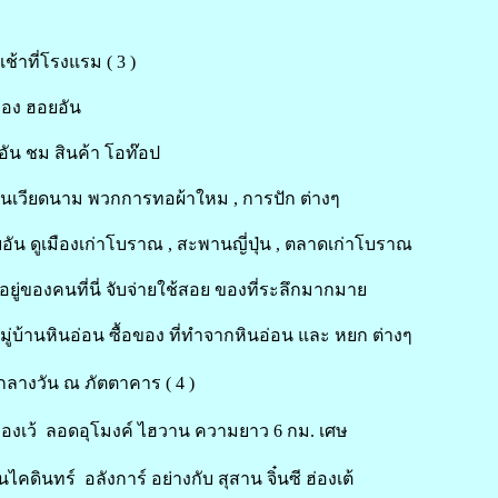
ช้าที่โรงแรม ( 3 )
มือง ฮอยอัน
ยอัน ชม สินค้า โอท๊อป
เวียดนาม พวกการทอผ้าใหม , การปัก ต่างๆ
อัน ดูเมืองเก่าโบราณ , สะพานญี่ปุ่น , ตลาดเก่าโบราณ
อยู่ของคนที่นี่ จับจ่ายใช้สอย ของที่ระลึกมากมาย
 หมู่บ้านหินอ่อน ซื้อของ ที่ทำจากหินอ่อน และ หยก ต่างๆ
ลางวัน ณ ภัตตาคาร ( 4 )
 เมืองเว้ ลอดอุโมงค์ ไฮวาน ความยาว 6 กม. เศษ
นไคดินทร์ อลังการ์ อย่างกับ สุสาน จิ๋นซี ฮ่องเต้