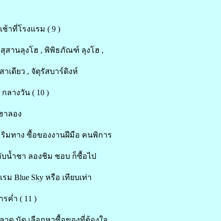
้าที่โรงแรม ( 9 )
สุสานลุงโฮ , พิพิธภัณฑ์ ลุงโฮ ,
สาเดียว , จัตุรัสบาร์ดิงห์
กลางวัน ( 10 )
 ฮาลอง
า ริมทาง ซื้อของงานฝีมือ คนพิการ
กับน้ำชา ลองชิม ชอบ ก็ซื้อไป
แรม Blue Sky หรือ เทียบเท่า
ค่ำ ( 11 )
ลาด นัด เลือกหาซื้อของที่ต้องใจ