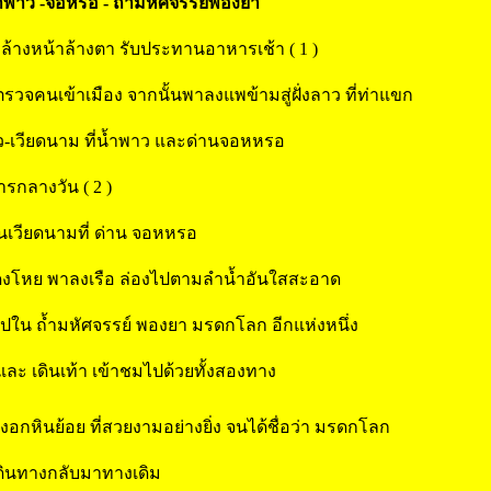
้ำพาว -จอหรอ - ถ้ำมหัศจรรย์พองยา
ล้างหน้าล้างตา รับประทานอาหารเช้า ( 1 )
ตรวจคนเข้าเมือง จากนั้นพาลงแพข้ามสู่ฝั่งลาว ที่ท่าแขก
าว-เวียดนาม ที่น้ำพาว และด่านจอหหรอ
รกลางวัน ( 2 )
ดนเวียดนามที่ ด่าน จอหหรอ
ือง ดงโหย พาลงเรือ ล่องไปตามลำน้ำอันใสสะอาด
้าไปใน ถ้ำมหัศจรรย์ พองยา มรดกโลก อีกแห่งหนึ่ง
และ เดินเท้า เข้าชมไปด้วยทั้งสองทาง
หินย้อย ที่สวยงามอย่างยิ่ง จนได้ชื่อว่า มรดกโลก
 เดินทางกลับมาทางเดิม