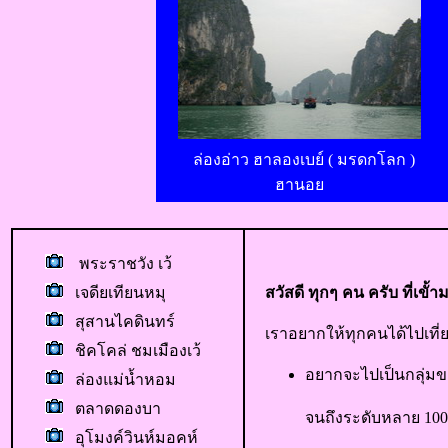
ล่องอ่าว ฮาลองเบย์ ( มรดกโลก )
ฮานอย
พระราชวัง เว้
เจดียเทียนหมุ
สวัสดี ทุกๆ คน ครับ ที่เขั
สุสานไคดินทร์
เราอยากให้ทุกคนได้ไปเที่ย
ชิคโคล่ ชมเมืองเว้
อยากจะไปเป็นกลุ่มขอ
ล่องแม่น้ำหอม
ตลาดดองบา
จนถึงระดับหลาย 100 
อุโมงค์วินห์มอคห์