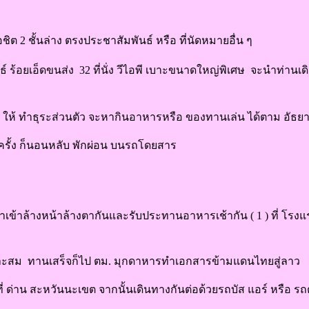
ชิต 2 ชั้นล่าง ตรงประชาสัมพันธ์ หรือ ที่นัดหมายอื่น ๆ
ธ์ ร้อยเอ็ดขนส่ง 32 ที่นั่ง วีไอพี เบาะขนาดใหญ่พิเศษ จะนำท่านเดิ
ี ให้ ทำธุระส่วนตัว จะหากินอาหารหรือ ของทานเล่น ได้ตาม อัธยา
กครั้ง ก็นอนหลับ พักผ่อน บนรถโดยสาร
พาเข้าล้างหน้าล้างตากันและรับประทานอาหารเช้ากัน ( 1 ) ที่ โรง
มาะสม ทานเสร็จก็ไป ตม. มุกดาหารทำเอกสารข้ามแดนไทยสู่ลาว
่ ด่าน สะหวันนะเขต จากนั้นเดินทางกันต่อด้วยรถบัส แอร์ หรือ รถตู