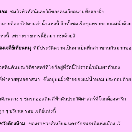
ำหอม
ชมวิวทิวทัศน์และวิถีของคนเวียดนามทั้งสองฝั่ง
ายที่ล่องไปตามลำน้ำแห่งนี้ อีกทั้งชมเรือขุดทรายจากแม่น้ำด้วย
่งนี้ เพราะรายการนี้ฮิตมากซะด้วยสิ
เจดีย์เทียนหมุ
ที่มีประวัติความเป็นมาเป็นที่กล่าวขานกันมากข
ตินคันประวัติศาสตร์ที่โชว์อยู่ที่วัดนี้ไปราดน้ำมันเผาตัวเอง
ที่ทำลายพุทธศาสนา ซึ่งอยู่บนฝั่งซ้ายของแม่น้ำหอม ประกอบด้วย
ติภพต่าง ๆ ชมรถออสติน สีฟ้าคันประวัติศาสตร์ที่โลกต้องจารึก
ูก ๆ บริเวณ รอบ เจดีย์แห่งนี้
วังต้องห้าม
ของราชวงศ์เหงียน นครจักรพรรดิแห่งเมือง เว้