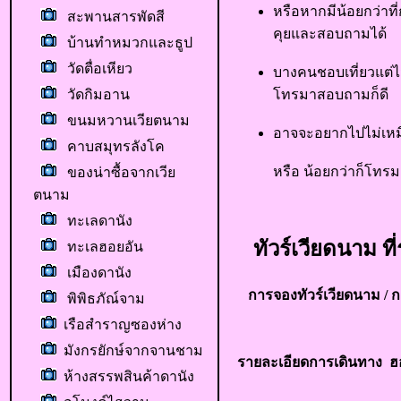
หรือหากมีน้อยกว่าที
สะพานสารพัดสี
คุยและสอบถามได้
บ้านทำหมวกและธูป
วัดตื่อเหียว
บางคนชอบเที่ยวแต่ไ
วัดกิมอาน
โทรมาสอบถามก็ดี
ขนมหวานเวียตนาม
อาจจะอยากไปไม่เหมื
คาบสมุทรลังโค
หรือ น้อยกว่าก็โทรม
ของน่าซื้อจากเวีย
ตนาม
ทะเลดานัง
ทัวร์เวียดนาม ที่
ทะเลฮอยอัน
เมืองดานัง
การจองทัวร์เวียดนาม /
กา
พิพิธภัณ์จาม
เรือสำราญซองห่าง
มังกรยักษ์จากจานชาม
รายละเอียดการเดินทาง
ฮ
ห้างสรรพสินค้าดานัง