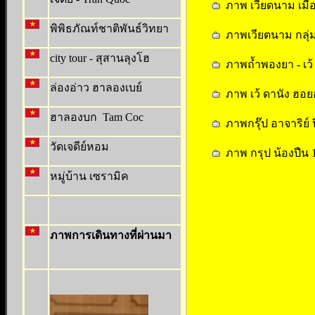
ภาพ เวียดนาม เมื่อ
พิพิธภัณท์ชาติพันธ์วิทยา
ภาพเวียตนาม กลุ่
city tour - สุสานลุงโฮ
ภาพถ้ำพองยา - เว้ ก
ล่องอ่าว ฮาลองเบย์
ภาพ เว้ ดานัง ฮอยอ
ฮาลองบก Tam Coc
ภาพกรุ๊ป อาจาริย์ ป
วัดเจดีย์หอม
ภาพ กรุป น้องปืน 
หมู่บ้าน เซรามิค
ภาพการเดินทางที่ผ่านมา