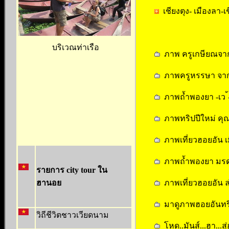
เชียงตุง- เมืองลา-เช
บริเวณท่าเรือ
ภาพ ครูเกษียณจาก
ภาพครูหรรษา จาก
ภาพถ้ำพองยา -เว ้
ภาพทริปปีใหม่ คุณต
ภาพเที่ยวฮอยอัน เ
ภาพถ้ำพองยา มรดกโ
รายการ city tour ใน
ฮานอย
ภาพเที่ยวฮอยอัน ล
มาดูภาพฮอยอันทริป
วิถีชีวิตชาวเวียดนาม
โหด..มันส์...ฮา...