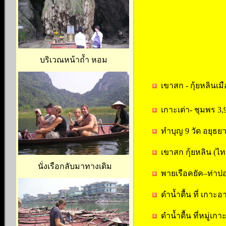
บริเวณหน้าถ้ำ หอม
เขาสก - กุ้ยหลินเม
เกาะเต่า- ชุมพร 3
ทำบุญ 9 วัด อยุธยา
เขาสก กุ้ยหลิน (ไ
นั่งเรือกลับมาทางเดิม
พายเรือคยัค–ท่าปอ
ดำน้ำตื้น ที่ เกาะอ
ดำน้ำตื้น ที่หมู่เก