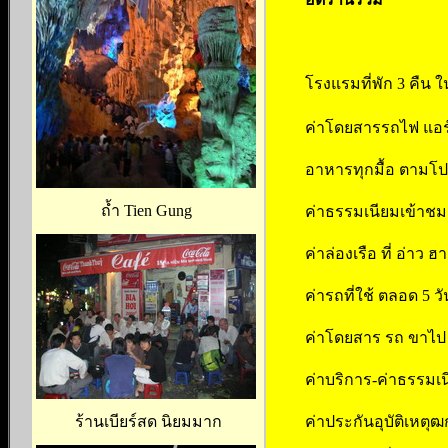
โรงแรมที่พัก 3 คืน 
ค่าโดยสารรถไฟ แอร์ 
อาหารทุกมื้อ ตามโ
ถ้ำ Tien Gung
ค่าธรรมเนียมเข้าชมส
ค่าล่องเรือ ที่ อ่าว ฮ
ค่ารถที่ใช้ ตลอด 5 วั
ค่าโดยสาร รถ ขาไป 
ค่าบริการ-ค่าธรรมเ
ค่าประกันอุบัติเหตุ
ร้านเบียร์สด นิยมมาก