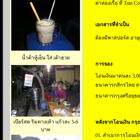
ค่าล่องเรือ ที่ Tam Co
เอกสารที่จำเป็น
ต้องมีพาสปอร์ต อายุเ
น้ำต้าหู้เย็น ใส่ เต้าฮวย
การจอง
โอนเงินมาคนละ 5,0
ธนาคารกสิกรไทย สาข
ธนาคารกรุงศรีอยุธยา
เบียร์สด ริมทางเท้า แก้วละ 5-6
หลังจากโอนเงิน กรุณ
บาท
01. สำเนาการโอนเงิ