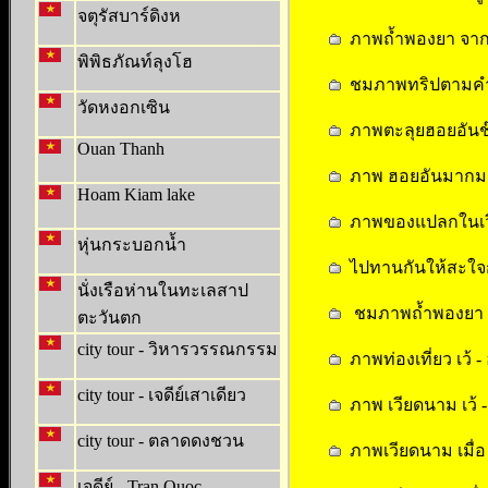
จตุรัสบาร์ดิงห
ภาพถ้ำพองยา จากกล
พิพิธภัณท์ลุงโฮ
ชมภาพทริปตามคำข
วัดหงอกเซิน
ภาพตะลุยฮอยอันช๊อ
Ouan Thanh
ภาพ ฮอยอันมากมาย 
Hoam Kiam lake
ภาพของแปลกในเวี
หุ่นกระบอกน้ำ
ไปทานกันให้สะใจก
นั่งเรือห่านในทะเลสาป
ชมภาพถ้ำพองยา - เว
ตะวันตก
city tour - วิหารวรรณกรรม
ภาพท่องเที่ยว เว้ -
city tour - เจดีย์เสาเดียว
ภาพ เวียดนาม เว้ -
city tour - ตลาดดงชวน
ภาพเวียดนาม เมื่อ
เจดีย์ - Tran Quoc