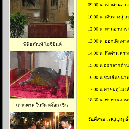
09.00 น. เข้าด่านล
10.00 น. เดินทางสู่
12.00 น. ทานอาหารก
13.00 น. ออกเดินทา
พิพิธภัณท์ โฮจิมินห์
14.00 น. ถึงด่าน ลา
15.00 น ออกจากด่าน
16.00 น ชมเส้นขนาน
17.00 น พาชมอุโมงค์
18.30 น. พาทานอาหาร
เต่าสตาฟ ในวัด หง๊อก เซิน
วันที่สาม - (B,L,D)