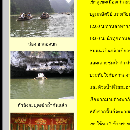
เข้าสู่เขตเมืองเก่า 
ปฐมกษัตริย์ แห่งเ
12.00 น ทานอาหาร
13.00 น. นำทุกท่าน
ล่อง ฮาลองบก
ชมแนวต้นกล้าเขียวข
ลอดเลาะชมถ้ำกำ ถ้ำห
ประทับใจกับความงาม
และห้วงน้ำที่ใสสะอ
เรือมากมายต่างพา
กำลังจะมุดเข้าถ้ำกันแล้ว
หลังจากนั้นก็จะพายเ
เขาใช้ขา 2 ข้างพายเร