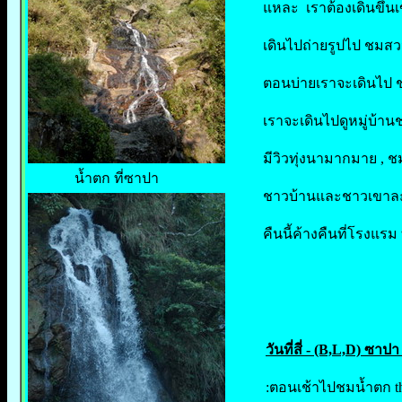
แหละ เราต้องเดินขึ้นเ
เดินไปถ่ายรูปไป ชมส
ตอนบ่ายเราจะเดินไป ชมห
เราจะเดินไปดูหมู่บ้า
มีวิวทุ่งนามากมาย , 
น้ำตก ที่ซาปา
ชาวบ้านและชาวเขาละแ
คืนนี้ค้างคืนที่โรงแรม 
วันที่สี่ - (B,L,D) ซา
:ตอนเช้าไปชมน้ำตก tha