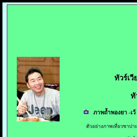
ทัวร์เว
ท
ภาพถ้ำพองยา -เว้
ตัวอย่างภาพเที่ยวซาป