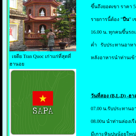
ขึ้นถึงยอดเขา ราคา 5
รายการนี้ต้อง ”
ปีน
” เ
16.00 น. ทุกคนขึ้นรถ
ค่ำ รับประทานอาหาร
เจดีย Tran Quoc เก่าแก่ที่สุดที่
หลังอาหารนำท่านเข้
ฮานอย
วันที่สอง (B,L,D) -ฮ
07.00 น.รับประทานอา
08.00น นำท่านล่องเรื
มีเกาะหินปูนน้อยใหญ่