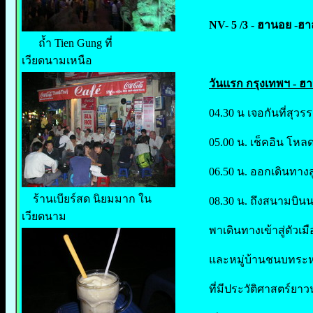
NV- 5 /3 - ฮานอย -ฮา
ถ้ำ Tien Gung ที่
เวียดนามเหนือ
วันแรก กรุงเทพฯ - ฮ
04.30 น เจอกันที่สุว
05.00 น. เช็คอิน โหล
06.50 น. ออกเดินทางสู
ร้านเบียร์สด นิยมมาก ใน
08.30 น. ถึงสนามบิน
เวียดนาม
พาเดินทางเข้าสู่ตัว
และหมู่บ้านชนบทระห
ที่มีประวัติศาสตร์ยาว