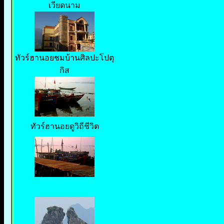
เวียดนาม
ทัวร์ฮานอยชมบ้านศิลปะโปตุ
กิส
ทัวร์ฮานอยดูวิถีชีวิต