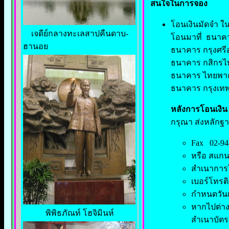
สนใจในการจอง
โอนเงินมัดจำ ใ
เจดีย์กลางทะเลสาปคืนดาบ-
โอนมาที่ ธนาค
ฮานอย
ธนาคาร กรุงศรีอ
ธนาคาร กสิกรไท
ธนาคาร ไทยพาณิช
ธนาคาร กรุงเทพ 
หลังการโอนเงิน
กรุณา ส่งหลักฐานต่
Fax 02-94
หรือ สแกน
สำเนาการ
เบอร์โทรติ
กำหนดวันเด
หากไปต่า
พิพิธภัณท์ โฮจิมินห์
สำเนาบัตร