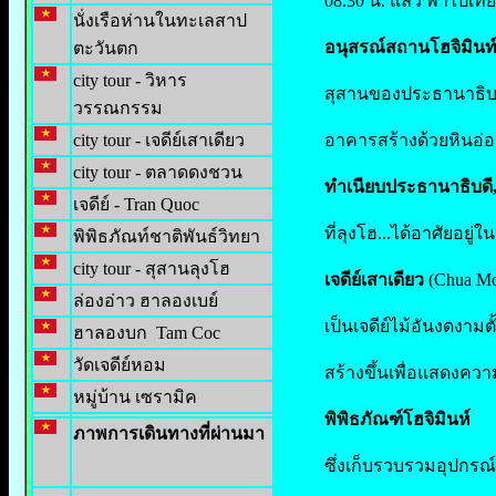
08.30 น. แล้ว พาไปเที
นั่งเรือห่านในทะเลสาป
อนุสรณ์สถานโฮจิมินท
ตะวันตก
city tour - วิหาร
สุสานของประธานาธิบดี
วรรณกรรม
city tour - เจดีย์เสาเดียว
อาคารสร้างด้วยหินอ่อ
city tour - ตลาดดงชวน
ทำเนียบประธานาธิบดี, จ
เจดีย์ - Tran Quoc
ที่ลุงโฮ...ได้อาศัยอยู่ใ
พิพิธภัณท์ชาติพันธ์วิทยา
city tour - สุสานลุงโฮ
เจดีย์เสาเดียว
(Chua Mo
ล่องอ่าว ฮาลองเบย์
เป็นเจดีย์ไม้อันงดงาม
ฮาลองบก Tam Coc
วัดเจดีย์หอม
สร้างขึ้นเพื่อแสดงคว
หมู่บ้าน เซรามิค
พิพิธภัณฑ์โฮจิมินห์
ภาพการเดินทางที่ผ่านมา
ซึ่งเก็บรวบรวมอุปกรณ์