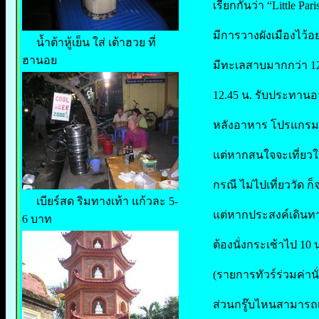
เรียกกันว่า “Little Pari
มีการวางผังเมืองไว้อ
น้ำต้าหู้เย็น ใส่ เต้าฮวย ที่
ฮานอย
มีทะเลสาบมากกว่า 12
12.45 น. รับประทานอ
หลังอาหาร โปรแกรมป
แต่หากสนใจจะเที่ยวให
กรณี ไม่ไปเที่ยววัด 
เบียร์สด ริมทางเท้า แก้วละ 5-
แต่หากประสงค์เดินทาง
6 บาท
ต้องนั่งกระเช้าไป 10
(รายการทัวร์ร่วมค่านั
ส่วนกรู๊บไหนสามารถเด