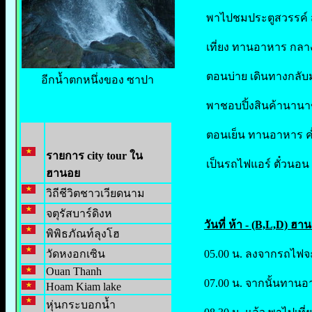
พาไปชมประตูสวรรค์
เที่ยง ทานอาหาร กลา
ตอนบ่าย เดินทางกลั
อีกน้ำตกหนึ่งของ ซาปา
พาชอบปิ้งสินค้านาน
ตอนเย็น ทานอาหาร ค่ำ
รายการ city tour ใน
เป็นรถไฟแอร์ ตั๋วนอน
ฮานอย
วิถีชีวิตชาวเวียดนาม
จตุรัสบาร์ดิงห
วันที่ ห้า - (B,L,D) ฮ
พิพิธภัณท์ลุงโฮ
วัดหงอกเซิน
05.00 น. ลงจากรถไฟจะ
Ouan Thanh
07.00 น. จากนั้นทานอ
Hoam Kiam lake
หุ่นกระบอกน้ำ