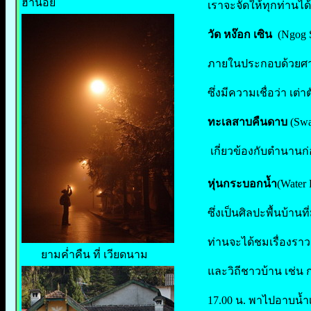
ฮานอย
เราจะจัดให้ทุกท่านได้
วัด หง๊อก เซิน
(Ngog
ภายในประกอบด้วยศา
ซึ่งมีความเชื่อว่า เต่าต
ทะเลสาบคืนดาบ
(Swa
เกี่ยวข้องกับตำนานก่อ
หุ่นกระบอกน้ำ
(Water
ซึ่งเป็นศิลปะพื้นบ้านท
ท่านจะได้ชมเรื่องร
ยามค่ำคืน ที่ เวียดนาม
และวิถีชาวบ้าน เช่น
17.00 น. พาไปอาบน้ำเป