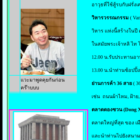
อาวุธที่ใช้สู้รบกับฝรั
วิหารวรรณกรรม
( Va
วิหาร แห่งนี้สร้างในปี
ในสมัยพระเจ้าหลิ ไท โต
12.00 น.รับประทานอา
13.00 น.นำท่านช้อปปิ้
แวะมาพูดคุยกันก่อน
ย่านการค้า
36 สาย
( 
คร๊าบบบ
เช่น ถนนผ้าไหม, ฝ้าย,
ตลาดดองซวน (Dong X
ตลาดใหญ่ที่สุด ของ เมื
และนำท่านไปยังสนา