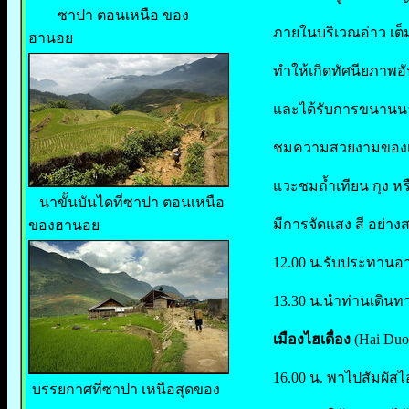
ซาปา ตอนเหนือ ของ
ภายในบริเวณอ่าว เต็ม
ฮานอย
ทำให้เกิดทัศนียภาพอั
และได้รับการขนานนาม
ชมความสวยงามของเกา
แวะชมถ้ำเทียน กุง ห
นาขั้นบันไดที่ซาปา ตอนเหนือ
มีการจัดแสง สี อย่า
ของฮานอย
12.00 น.รับประทานอ
13.30 น.นำท่านเดินทา
เมืองไฮเดื่อง
(Hai Du
16.00 น. พาไปสัมผัส
บรรยกาศที่ซาปา เหนือสุดของ