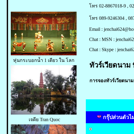
โทร 02-8867018-9 , 0
โทร 089-9246304 , 08
Email : jenchai624@ho
Chat : MSN : jenchai
Chat : Skype : jenchai6
หุ่นกระบอกน้ำ 1 เดียว ใน โลก
ทัวร์เวียดนาม ท
การจองทัวร์เวียดนาม 
กรุ๊ปส่วนตัวไ
เจดีย Tran Quoc