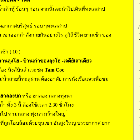
ำเต้าหู้ ร้อนๆ ก่อน จากนั้นจะนำไปเดินที่ทะเลสาป
สูดอากาศบริสุทธ์ รอบ ๆทะเลสาป
 เขาออกกำลังกายกันอย่างไร ดูวิถีชีวิต ยามเช้า ของ
ช้า ( 10 )
สานลุงโฮ
-
บ้านเก่าของลุงโฮ
-
เจดีย์เสาเดียว
เมือง นิงส์บินส์ แวะชม
Tam Coc
 แม่น้ำสายนี้ทะลุผ่าน ต้องอาศัย การนั่งเรือแจวเพื่อชม
ฮาลองบก
หรือ ฮาลอง กลางทุ่งนา
ำ ทั้ง 3 นี้ ต้องใช้เวลา 2.30 ชั่วโมง
ป ท่ามกลาง ทุ่งนา กว้างใหญ่ ่
 ๆ ที่ถูกโอบล้อมด้วยขุนเขา อันสูงใหญ บรรยากาศ ยาก