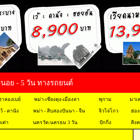
อย - 5 วัน ทางรถยนต์
ฮาลองเบย์
พม่า-เชียงตุง-เมืองลา
พุกาม
มาเล
ว้ - ดานัง
พม่า - สิบสองปันนา - จีน
จิวไจ่โกว
ฮ่อ
งเต่า
นครวัด-นครธม 3 วัน
ปักกิ่ง
สิงค