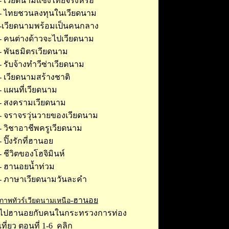
-
เวียดนามแซงไทยจริงหรอ
-
ไทยชวนลงทุนในเวียดนาม
-
เวียดนามพร้อมเป็นคนกลาง
-
คนต่างด้าวจะไปเวียดนาม
-
พันธมิตรเวียดนาม
-
รับจ้างทำวีซ่าเวียดนาม
- เ
วียดนามสร้างชาติ
-
แผนที่เวียดนาม
-
สงครามเวียดนาม
-
จราจรวุ่นวายของเวียดนา
ม
-
วิชาอาชีพครูเวียดนาม
-
ปิ๊งรักที่ฮานอย
-
ชีวิตของโฮจิมินห์
-
ฮานอยน้ำท่วม
-
ภาษาเวียดนามวันละคำ
-ฮานอย
ภาพทัวร์เวียดนามเหนือ
ไปฮานอยกับคนในกระทรวงการท่อง
เที่ยว ตอนที่ 1-6 คลิก