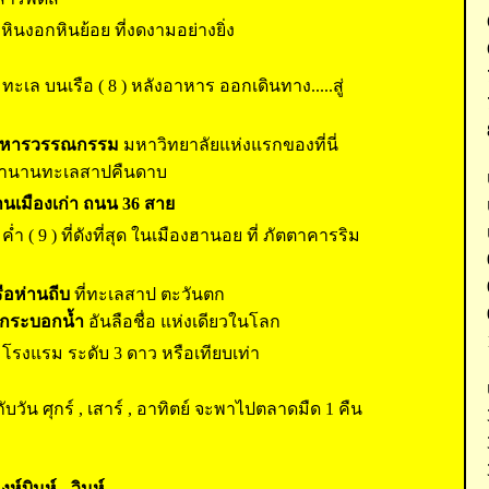
หินงอกหินย้อย ที่งดงามอย่างยิ่ง
ะเล บนเรือ ( 8 ) หลังอาหาร ออกเดินทาง.....สู่
ิหารวรรณกรรม
มหาวิทยาลัยแห่งแรกของที่นี่
ำนานทะเลสาปคืนดาบ
ย่านเมืองเก่า ถนน 36 สาย
ำ ( 9 ) ที่ดังที่สุด ในเมืองฮานอย ที่ ภัตตาคารริม
รือห่านถีบ
ที่ทะเลสาป ตะวันตก
่นกระบอกน้ำ
อันลือชื่อ แห่งเดียวในโลก
ัก โรงแรม ระดับ 3 ดาว หรือเทียบเท่า
บวัน ศุกร์ , เสาร์ , อาทิตย์ จะพาไปตลาดมืด 1 คืน
งห์บินห์ - วินห์