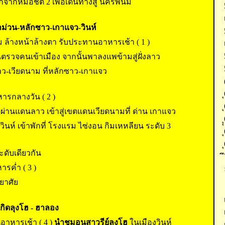
กจากหมอชิต 2 เพื่อเดินทางสู่ นครพนม
ำม่วน-หลักซาว-เกาแจว-วินห์
 ล้างหน้าล้างตา รับประทานอาหารเช้า ( 1 )
นตรวจคนเข้าเมือง จากนั้นพาลงแพข้ามสู่ฝั่งลาว
าว-เวียดนาม ที่หลักซาว-เกาแจว
ารกลางวัน ( 2 )
วผ่านแดนลาว เข้าสู่เขตแดนเวียดนามที่ ด่าน เกาแจว
อง วินห์ เข้าพักที่ โรงแรม ไซ่งอน กิมเหหลียน ระดับ 3
ระดับเดียวกัน
รค่ำ ( 3 )
ยาศัย
นเกิดลุงโฮ - ฮาลอง
อาหารเช้า ( 4 )
นำชมอนุสาวรีย์ลุงโฮ
ในเมืองวินห์