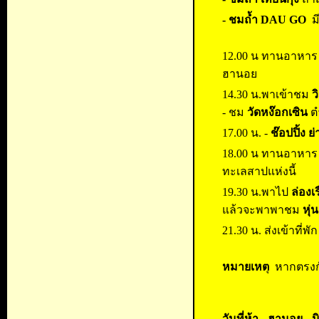
- ชมถ้ำ DAU GO
มี
12.00 น ทานอาหาร ท
ฮานอย
14.30 น.พาเข้าชม
ว
- ชม
วัดหง๊อกเซิน
ต
17.00 น. -
ช๊อปปิ้ง 
18.00 น ทานอาหาร ค่
ทะเลสาปแห่งนี้
19.30 น.พาไป
ล่องเ
แล้วจะพาพาชม
หุ
21.30 น. ส่งเข้าที่พ
หมายเหต
ุ หากตรงกั
วันที่ห้า - ฮานอย - นิ