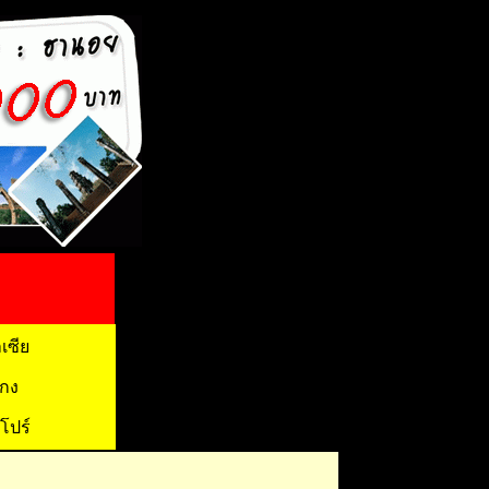
เซีย
งกง
โปร์