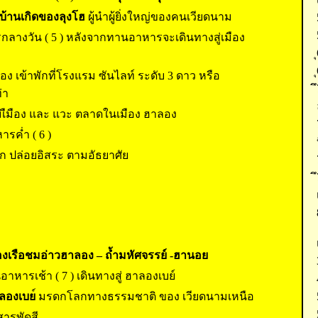
บ้านเกิดของลุงโฮ
ผู้นำผู้ยิ่งใหญ่ของคนเวียดนาม
กลางวัน ( 5 ) หลังจากทานอาหารจะเดินทางสู่เมือง
าลอง เข้าพักที่โรงแรม ซันไลท์ ระดับ 3 ดาว หรือ
่า
ชมเืมือง และ แวะ ตลาดในเมือง ฮาลอง
รค่ำ ( 6 )
พัก ปล่อยอิสระ ตามอัธยาศัย
่องเรือชมอ่าวฮาลอง – ถ้ำมหัศจรรย์ -ฮานอย
าหารเช้า ( 7 ) เดินทางสู่ ฮาลองเบย์
าลองเบย
์ มรดกโลกทางธรรมชาติ ของ เวียดนามเหนือ
สารพัดสี