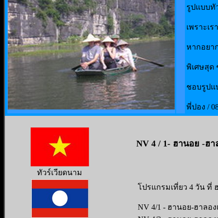
รูปแบบทั
เพราะเราเ
หากอยากใ
พิเศษสุด 
ชอบรูปแบ
พี่ปอง / 
NV 4 / 1- ฮานอย -ฮา
ทัวร์เวียดนาม
โปรแกรมเที่ยว 4 วัน ที
NV 4/1 - ฮานอย-ฮาลองเ