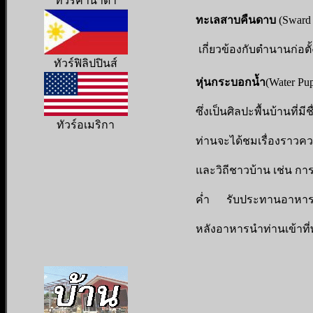
ทัวร์คานาดา
ทะเลสาบคืนดาบ
(Sward 
เกี่ยวข้องกับตำนานก่อตั้
ทัวร์ฟิลิปปินส์
หุ่นกระบอกน้ำ
(Water P
ซึ่งเป็นศิลปะพื้นบ้านที่ม
ทัวร์อเมริกา
ท่านจะได้ชมเรื่องราว
และวิถีชาวบ้าน เช่น กา
ค่ำ รับประทานอาหารค
หลังอาหารนำท่านเข้าที