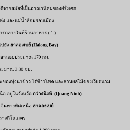
งดีจากสมัยที่เป็นอาณานิคมของฝรั่งเศส
ห่ง และแม่น้ำล้อมรอบเมือง
รกลางวันที่ร้านอาหาร ( 1 )
ไปยัง
ฮาลองเบย์
(
Halong
Bay
)
ง ฮานอยประมาณ 170 กม.
ระมาณ 3.30 ชม.
พของทุ่งนาข้าว ไร่ข้าวโพด และสวนผลไม้ของเวียดนาม
อ อยู่ในจังหวัด
กว่างนิงห์ (Quang Ninh)
 จีนทางทิศเหนือ
ฮาลองเบย์
ารางกิโลเมตร