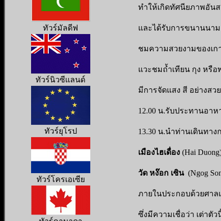
ทำให้เกิดทัศนียภาพอันสว
ทัวร์มัลดีฟ
และได้รับการขนานนามว่
ชมความสวยงามของเกาะที
แวะชมถ้ำเทียน กุง หรือ
ทัวร์นิวซีแลนด์
มีการจัดแสง สี อย่างสว
12.00 น.รับประทานอาหา
ทัวร์ยุโรป
13.30 น.นำท่านเดินทางกล
เมืองไฮเดื่อง
(Hai Duong
วัด หง๊อก เซิน
(Ngog So
ทัวร์โครเอเซีย
ภายในประกอบด้วยศาลเ
ซึ่งมีความเชื่อว่า เต่าตัวน