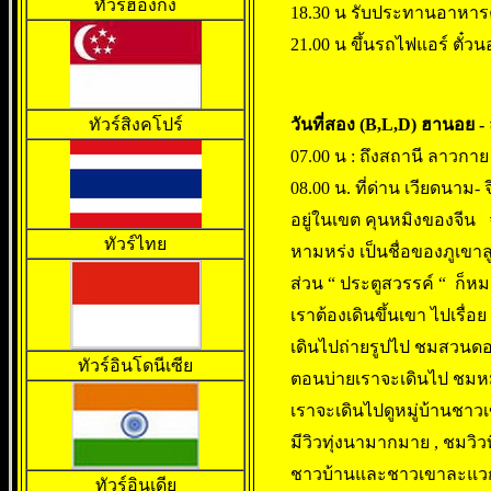
ทัวร์ฮ่องกง
18.30 น รับประทานอาหารค
21.00 น ขึ้นรถไฟแอร์ ตั๋
ทัวร์สิงคโปร์
วันที่สอง (B,L,D) ฮานอย -
07.00 น : ถึงสถานี ลาวกาย
08.00 น. ที่ด่าน เวียดนาม- จ
อยู่ในเขต คุนหมิงของจีน
ทัวร์ไทย
หามหร่ง เป็นชื่อของภูเขาลู
ส่วน “ ประตูสวรรค์ “ ก็หมา
เราต้องเดินขึ้นเขา ไปเรื่
เดินไปถ่ายรูปไป ชมสวนดอ
ทัวร์อินโดนีเซีย
ตอนบ่ายเราจะเดินไป ชมหมู่บ
เราจะเดินไปดูหมู่บ้านชา
มีวิวทุ่งนามากมาย , ชมวิ
ชาวบ้านและชาวเขาละแวกน
ทั
วร์อินเดีย