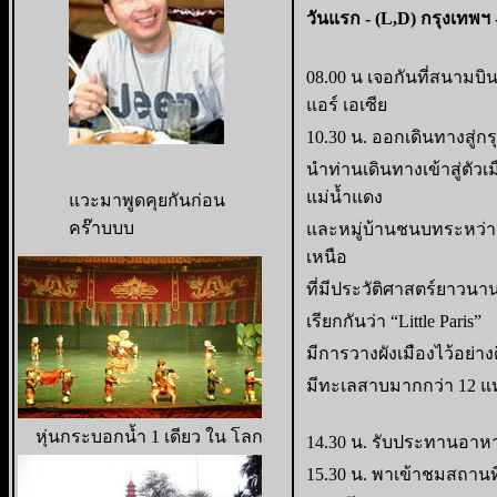
วันแรก - (L,D) กรุงเทพฯ
08.00 น เจอกันที่สนามบิ
แอร์ เอเซีย
10.30 น. ออกเดินทางสู่กร
นำท่านเดินทางเข้าสู่ตั
แม่น้ำแดง
แวะมาพูดคุยกันก่อน
คร๊าบบบ
และหมู่บ้านชนบทระหว่า
เหนือ
ที่มีประวัติศาสตร์ยาวนาน
เรียกกันว่า “Little Paris”
มีการวางผังเมืองไว้อย่า
มีทะเลสาบมากกว่า 12 แห
หุ่นกระบอกน้ำ 1 เดียว ใน โลก
14.30 น. รับประทานอาหา
15.30 น. พาเข้าชมสถานที่