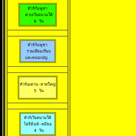
ทัวร์กัมพูชา

  ควบเวียดนามใต้ 

 6 วัน
ทัวร์กัมพูชา

 รวมเสียมเรียบ

และพนมเปญ 
ทัวร์เมดาน-หาดใหญ่

 5 วัน
ทัวร์เวียดนามใต้

 โฮจิมินห์-หมีธอ 

 4 วัน