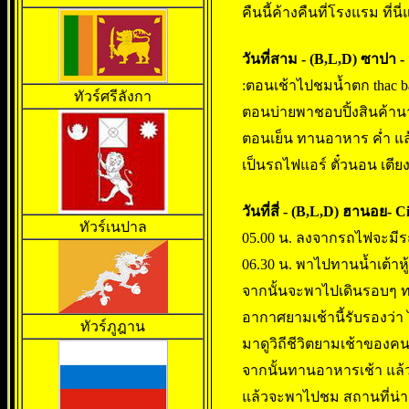
คืนนี้ค้างคืนที่โรงแรม ที่น
วันที่สาม - (B,L,D) ซาปา 
:ตอนเช้าไปชมน้ำตก thac ba
ทัวร์ศรีลังกา
ตอนบ่ายพาชอบปิ้งสินค้า
ตอนเย็น ทานอาหาร ค่ำ แล้
เป็นรถไฟแอร์ ตั๋วนอน เตี
วันที่สี่ - (B,L,D) ฮานอย-
ทัวร์เนปาล
05.00 น. ลงจากรถไฟจะมีร
06.30 น. พาไปทานน้ำเต้าหู
จากนั้นจะพาไปเดินรอบๆ 
อากาศยามเช้านี้รับรองว่า
ทัวร์ภูฎาน
มาดูวิถีชีวิตยามเช้าขอ
จากนั้นทานอาหารเช้า แล้
แล้วจะพาไปชม สถานที่น่า