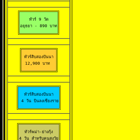
ทัวร์ 9 วัด

อยุธยา 
- 890 บาท
ทัวร์สิบสองปันนา

12,900 บาท 
ทัวร์สิบสองปันนา

 4 วัน บินลงเชียงราย
ทัวร์พม่า-ย่างกุ้ง

4 วัน สำหรับคนสูงวัย