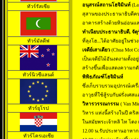
อนุสรณ์สถานโฮจิมินท์
(La
ทัวร์รัสเซีย
สุสานของประธานาธิบดีคนแร
อาคารสร้างด้วยหินอ่อนและ
ทำเนียบประธานาธิบดี, จัตุร
ทัวร์มัลดีฟ
ที่ลุงโฮ...ได้อาศัยอยู่ในช่ว
เจดีย์เสาเดียว
(Chua Mot Co
เป็นเจดีย์ไม้อันงดงามตั้ง
สร้างขึ้นเพื่อแสดงความกต
ทัวร์นิวซีแลนด์
พิพิธภัณฑ์โฮจิมินห์
ซึ่งเก็บรวบรวมอุปกรณ์เครื
อาวุธที่ใช้สู้รบกับฝรั่งเศ
วิหารวรรณกรรม
( Van Mi
ทัวร์ยุโรป
วิหาร แห่งนี้สร้างในปี คริ
ในสมัยพระเจ้าหลิ ไท โตง เพ
12.00 น.รับประทานอาหากล
ทัวร์โครเอเซีย