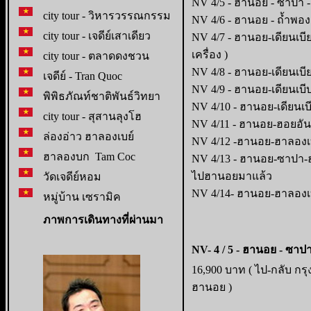
NV 4/5 - ฮานอย - ซาปา - 
city tour - วิหารวรรณกรรม
NV 4/6 - ฮานอย - ถ้ำพอง
city tour - เจดีย์เสาเดียว
NV 4/7 - ฮานอย-เดียนเบีย
เครื่อง )
city tour - ตลาดดงชวน
NV 4/8 - ฮานอย-เดียนเบีย
เจดีย์ - Tran Quoc
NV 4/9 - ฮานอย-เดียนเบี
พิพิธภัณท์ชาติพันธ์วิทยา
NV 4/10 - ฮานอย-เดียนเบี
city tour - สุสานลุงโฮ
NV 4/11 - ฮานอย-ฮอยอัน 
ล่องอ่าว ฮาลองเบย์
NV 4/12 -ฮานอย-ฮาลองเบย์
ฮาลองบก Tam Coc
NV 4/13 - ฮานอย-ซาปา-ฮา
ไปฮานอยมาแล้ว
วัดเจดีย์หอม
NV 4/14- ฮานอย-ฮาลองเบย
หมู่บ้าน เซรามิค
ภาพการเดินทางที่ผ่านมา
NV- 4 / 5 - ฮานอย - ซาป
16,900 บาท ( ไป-กลับ กร
ฮานอย )