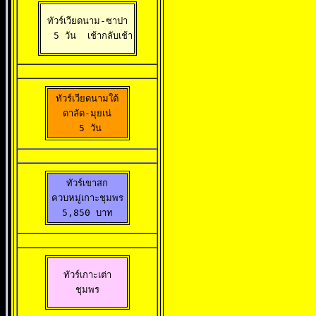
ทัวร์เวียดนาม-ซาปา

  5 วัน 
 เช้ากลับเช้า
ทัวร์เวียดนามใต้

ดาลัด-มุยเน่

  5 วัน 
ทัวร์เขาสก

ควบหมู่เกาะชุมพร

5,850 บาท
ทัวร์เกาะเต่า

ชุมพร