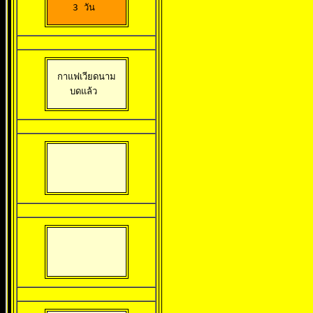
3 วัน 
กาแฟเวียดนาม

บดแล้ว 