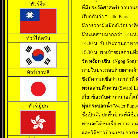
ทัวร์จีน
ที่มีประวัติศาสตร์ยาวนานกว
เรียกกันว่า “Little Paris”
มีการวางผังเมืองไว้อย่างด
มีทะเลสาบมากกว่า 12 แห่
ทัวร์ไต้หวัน
14.30 น. รับประทานอาหารก
15.30 น. พาเข้าชมสถานที่ส
วัด หง๊อก เซิน
(Ngog Son)
ภายในประกอบด้วยศาลเจ้
ทัวร์เกาหลี
ซึ่งมีความเชื่อว่า เต่าตัวนี้ 
ทะเลสาบคืนดาบ
(Sward La
เกี่ยวข้องกับตำนานก่อตั้งเ
ทัวร์ญี่ปุ่น
หุ่นกระบอกน้ำ
(Water Pup
ซึ่งเป็นศิลปะพื้นบ้านที่มีช
ท่านจะได้ชมเรื่องราวคว
และวิถีชาวบ้าน เช่น การเ