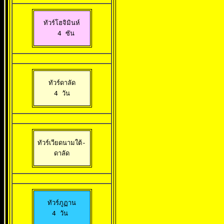
ทัวร์โฮจิมินห์

  4 ซัน
ทัวร์ดาลัด

 4 วัน 
ทัวร์เวียดนามใต้-

ดาลัด
ทัวร์ภูฏาน

4 วัน 