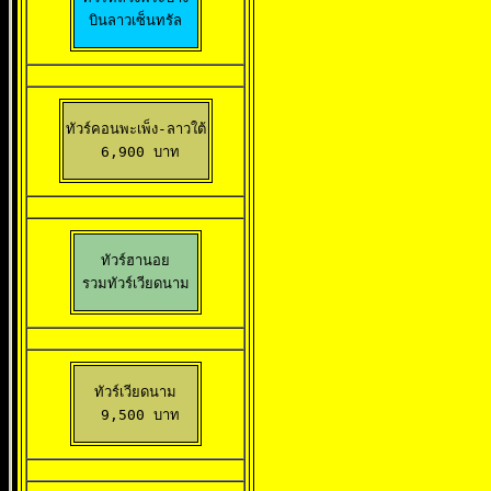
บินลาวเซ็นทรัล
ทัวร์คอนพะเพ็ง-ลาวใต้

 6,900 บาท
ทัวร์ฮานอย

รวมทัวร์เวียดนาม
ทัวร์เวียดนาม

 9,500 บาท