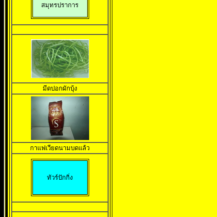
สมุทรปราการ
มีดปอกผักบุ้ง
กาแฟเวียดนามบดแล้ว
ทัวร์ปักกิ่ง