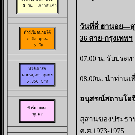
  5 วัน 
 เช้ากลับเช้า
วันที่สี่
ฮานอย—สุสา
ทัวร์เวียดนามใต้

36 สาย-กรุงเทพฯ
ดาลัด-มุยเน่

  5 วัน 
07.00 น. รับประท
ทัวร์เขาสก

ควบหมู่เกาะชุมพร
08.00น. นำท่านเที่ยว

5,850 บาท
อนุสรณ์สถานโฮจิ
ทัวร์เกาะเต่า

ชุมพร
สุสานของประธานา
ค.ศ.1973-1975