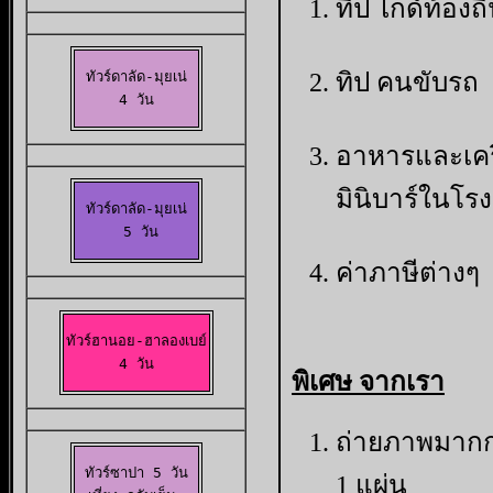
ทิป ไกด์ท้องถิ
ทิป คนขับรถ
ทัวร์ดาลัด-มุยเน่

4 วัน
อาหารและเครื่
มินิบาร์ในโร
ทัวร์ดาลัด-มุยเน่

 5 วัน
ค่าภาษีต่างๆ
ทัวร์ฮานอย-ฮาลองเบย์

 4 วัน 
พิเศษ จากเรา
ถ่ายภาพมาก
ทัวร์ซาปา 5 วัน

1 แผ่น