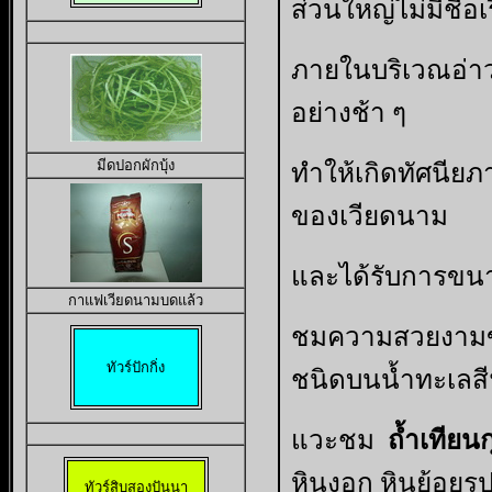
ส่วนใหญ่ไม่มีชื่อเ
ภายในบริเวณอ่าว 
อย่างช้า ๆ
มีดปอกผักบุ้ง
ทำให้เกิดทัศนียภา
ของเวียดนาม
และได้รับการขนา
กาแฟเวียดนามบดแล้ว
ชมความสวยงามขอ
ทัวร์ปักกิ่ง
ชนิดบนน้ำทะเลสี
แวะชม
ถ้ำเทียนก
หินงอก หินย้อยร
ทัวร์สิบสองปันนา
