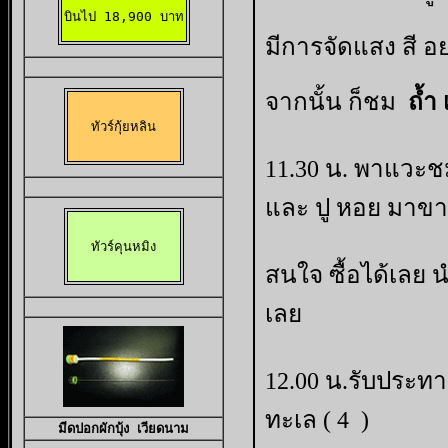
บินไป 18,900 บาท
มีการจัดแสง สี 
จากนั้น ก็ชม
ถ้ำ
ทัวร์กุ้ยหลิน
11.30 น. พาแวะ
และ ปู หอย มาข
ทัวร์คุนหมิง
สนใจ ซื้อได้เลย 
เลย
12.00 น.รับประท
ทะเล ( 4 )
มีดปอกผักบุ้
ง 
เวียดนาม