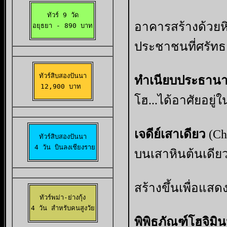
ทัวร์ 9 วัด

อาคารสร้างด้วยหิ
อยุธยา 
- 890 บาท
ประชาชนที่ศรัทธ
ทัวร์สิบสองปันนา

ทำเนียบประธานาธ
12,900 บาท 
โฮ...ได้อาศัยอยู่
เจดีย์เสาเดียว
(Chu
ทัวร์สิบสองปันนา

 4 วัน บินลงเชียงราย
บนเสาหินต้นเดี
สร้างขึ้นเพื่อแส
ทัวร์พม่า-ย่างกุ้ง

4 วัน สำหรับคนสูงวัย
พิพิธภัณฑ์โฮจิมิน