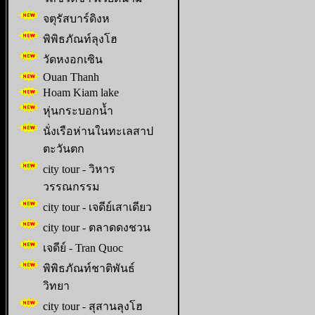
จตุรัสบาร์ดิงห
พิพิธภัณท์ลุงโฮ
วัดหงอกเซิน
Ouan Thanh
Hoam Kiam lake
หุ่นกระบอกน้ำ
นั่งเรือห่านในทะเลสาป
ตะวันตก
city tour - วิหาร
วรรณกรรม
city tour - เจดีย์เสาเดียว
city tour - ตลาดดงชวน
เจดีย์ - Tran Quoc
พิพิธภัณท์ชาติพันธ์
วิทยา
city tour - สุสานลุงโฮ