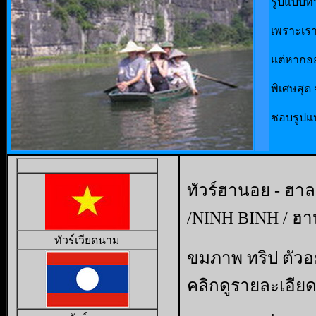
รูปแบบทั
เพราะเรา
แต่หากอย
พิเศษสุด 
ชอบรูปแบ
ทัวร์ฮานอย - ฮาล
/NINH BINH / ฮ
ทัวร์เวียดนาม
ขมภาพ ทริป ตัวอย
คลิกดูรายละเอีย