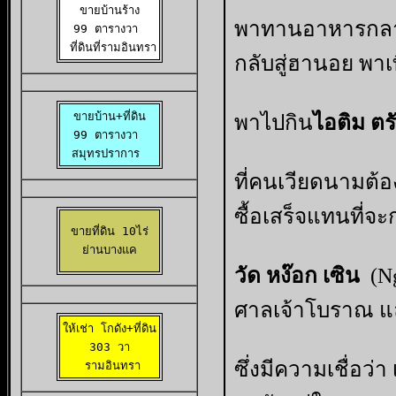
ขายบ้านร้าง

พาทานอาหารกลางวั
99 ตารางวา 

 ที่ดินที่รามอินทรา
กลับสู่ฮานอย พาเที่
ขายบ้าน+ที่ดิน

พาไปกิน
ไอติม ตรั
99 ตารางวา 

สมุทรปราการ 
ที่คนเวียดนามต้อ
ซื้อเสร็จแทนที่จ
ขายที่ดิน 10ไร่

ย่านบางแค
วัด หง๊อก เซิน
(N
ศาลเจ้าโบราณ แ
ให้เช่า โกดัง+ที่ดิน

 303 วา 

ซึ่งมีความเชื่อว่า เ
 รามอินทรา