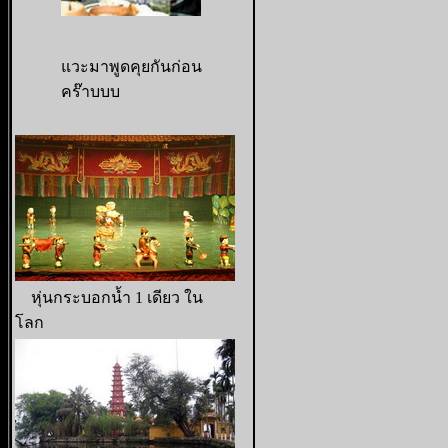
แวะมาพูดคุยกันก่อน
คร๊าบบบ
หุ่นกระบอกน้ำ 1 เดียว ใน
โลก