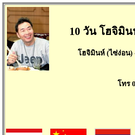
10 วัน โฮจิมิ
โฮจิมินห์ (ไซ่ง่อน
โทร 0