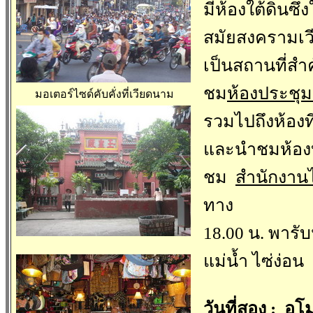
มีห้องใต้ดินซ
สมัยสงครามเ
เป็นสถานที่สำ
ชม
ห้องประชุม
มอเตอร์ไซด์คับคั่งที่เวียดนาม
รวมไปถึงห้องท
และนำชมห้องบ
ชม
สำนักงาน
ทาง
18.00 น. พารั
แม่น้ำ ไซ่ง่อน
วันที่สอง
:
อุโม