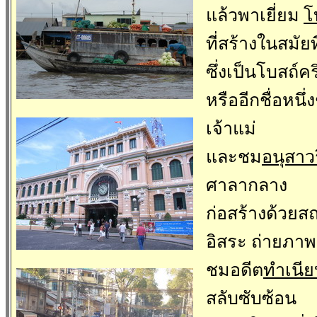
แล้วพาเยี่ยม
โ
ที่สร้างในสมั
ซึ่งเป็นโบสถ์ค
หรืออีกชื่อหนึ
เจ้าแม
และชม
อนุสาว
ศาลากลาง
ก่อสร้างด้วยส
อิสระ ถ่ายภาพ
ชมอดีต
ทำเนีย
สลับซับซ้อน