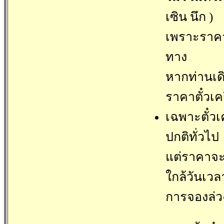
เซิน นึก )
เพราะราคาต
ทาง
หากท่านเด
ราคาตั๋วเค
เฉพาะตั๋วเ
ปกติทั่วไป
แต่ราคาจะ
ใกล้วันเวล
การจองล่วง