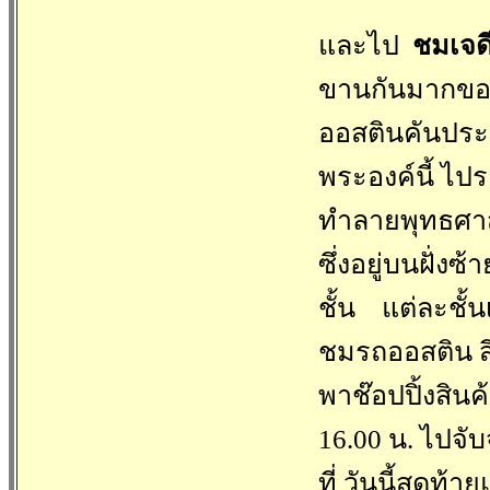
และไป
ชมเจดี
ขานกันมากของค
ออสตินคันประวัต
พระองค์นี้ ไปร
ทำลายพุทธศ
ซึ่งอยู่บนฝั่
ชั้น แต่ละชั้
ชมรถออสติน สี
พาช๊อปปิ้งสินค้
16.00 น. ไปจับ
ที่ วันนี้สุดท้าย