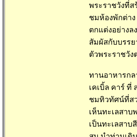
พระราชวังที่ส
ชมห้องพักต่าง 
ตกแต่งอย่างล
สัมผัสกับบรร
ตัวพระราชวั
ทานอาหารกลางว
เคเบิ้ล คาร์ ที
ชมทิวทัศน์ที่
เห็นทะเลสาบพ
เป็นทะเลสาบสี
สน นำท่านเดิน