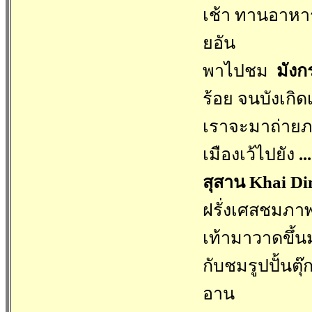
เช้า ทานอาหา
ยอัน
พาไปชม
มังก
ร้อย จนบังเก
เราจะมาถ่ายภาพ
เมืองเว้ไปยัง
...
สุสาน
Khai Di
ฝรั่งเศสชมภาพ
เท้ามาวาดขึ้น
กับชมรูปปั้นตุ๊
อาน