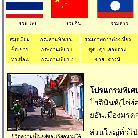
รวม ไทย
รวมจีน
รวมลาว
สมุดเยี่ยม
กระดานหัวเราะ
รวมภาพการท่องเที่ยว
ซื้อ-ขาย
กระดานเที่ยว 1
พูด - คุย -สอบถาม
หาเพื่อน
กระดานเที่ยว 2
ขาย - ดาวน์
โปรแกรมพิเศษ โ
โฮจิมินห์(ไซ่ง
ยอันเมืองมรด
ส่วนใหญ่ทั่วไ
ชีวิตความเป็นอยู่ของเวียดนามใต้