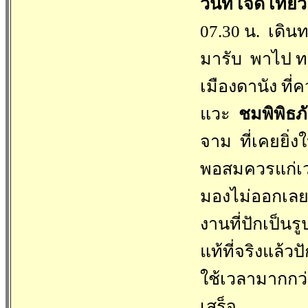
วันที่ เจ็ด เที่
07.30 น. เดิน
มารับ พาไป ท
เมืองดานัง ที
แวะ
ชมพิพิธภ
จาม ที่เคยยิ่
พอสมควรแก่
มองไม่ออกเลย
งานที่ปักเป็นร
แท้ที่จริงแล้
ใช้เวลามากกว่
เสร็จ