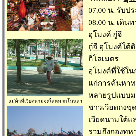
07.00 น. รับป
08.00 น. เดินท
อุโมงค์ กู๋จี
กู๋จี อุโมงค์ใต้ด
กิโลเมตร
อุโมงค์ที่ใช้ใ
แก่การค้นหาทา
หลายรูปแบบม
แม่ค้าที่เวียดนามจะใส่หมวกโนนลา
ชาวเวียดกงขุ
เวียดนามใต้แล
รวมถึงกองทหา