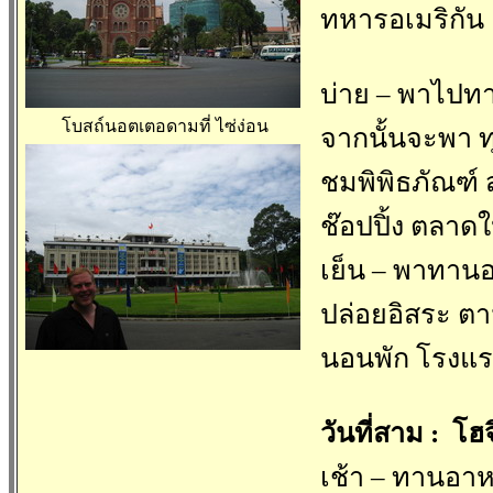
ทหารอเมริกัน
บ่าย – พาไปท
โบสถ์นอตเตอดามที่ ไซ่ง่อน
จากนั้นจะพา ทุ
ชมพิพิธภัณฑ์ 
ช๊อปปิ้ง ตลาดใ
เย็น – พาทานอ
ปล่อยอิสระ ต
นอนพัก โรงแร
วันที่สาม : โฮจ
เช้า – ทานอาห